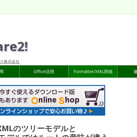
are2!
ス株式会社
活用
Office活用
Formatter/XML関係
 XMLのツリーモデルと