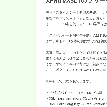
XPath/XSLTの
[1]
先月『スタイルシート開発の基礎』
と
単な本を作ってみよう」とあるとおりX
まって、この本を使ってXSLTの学習を
『スタイルシート開発の基礎』の
はじめ
ます。私もXSLTを本格的に学ぶのは
素直に読めば、この本だけで理解できる
書をにらみ合わせて楽しみながらお勉強
ます。すでにご存知の方には、初歩的な
として役立てていただけるかもしれませ
資料としては次を見ています。
・『XSLTバイブル』（Michael Kay
・XSL Transformations (XSLT) Versi
・XML Path Language (XPath) Version