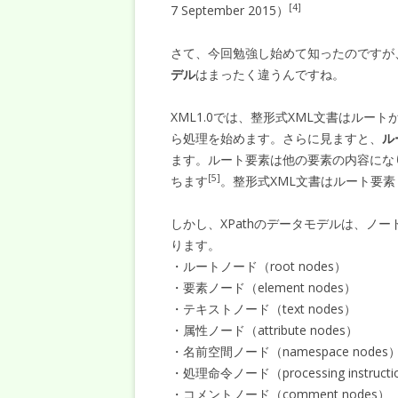
[4]
7 September 2015）
さて、今回勉強し始めて知ったのですが
デル
はまったく違うんですね。
XML1.0では、整形式XML文書はルー
ら処理を始めます。さらに見ますと、
ル
ます。ルート要素は他の要素の内容にな
[5]
ちます
。整形式XML文書はルート要
しかし、XPathのデータモデルは、ノ
ります。
・ルートノード（root nodes）
・要素ノード（element nodes）
・テキストノード（text nodes）
・属性ノード（attribute nodes）
・名前空間ノード（namespace nodes
・処理命令ノード（processing instructi
・コメントノード（comment nodes）