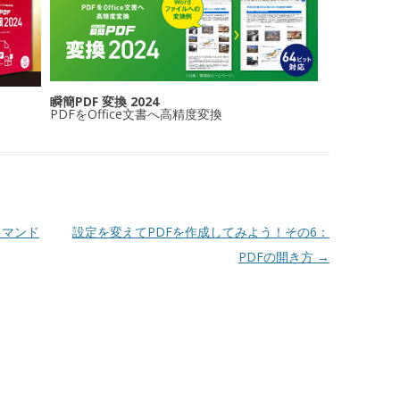
瞬簡PDF 変換 2024
PDFをOffice文書へ高精度変換
コマンド
設定を変えてPDFを作成してみよう！その6：
PDFの開き方
→