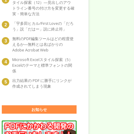
タイル探索（12）―見出しのアウ
トライン番号の付け方を変更する確
実・簡単な方法
「宇多田ヒカル/First Loveの「だろ
う」説「だはー」説に終止符」
無料のPDF編集ツールはどの程度使
えるか―無料とは名ばかりの
Adobe Acrobat Web
Microsoft Excelスタイル探索（5）
Excelのテーマと標準フォントの関
係
出力結果の PDF に勝手にリンクが
作成されてしまう現象
お知らせ