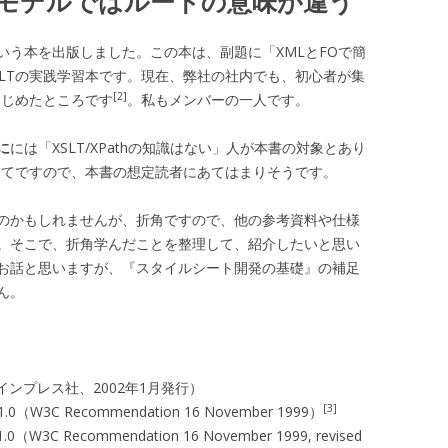
ツリーモデルではルートの意味が違う
いう本を出版しました。この本は、副題に「XMLとFOで簡
SLTの実践学習本です。現在、弊社の社内でも、初心者が集
[2]
はじめたところです
。私もメンバーの一人です。
に
には「XSLT/XPathの知識はない」人が本書の対象とあり
初めてですので、本書の想定読者にあてはまりそうです。
のかもしれませんが、折角ですので、他の参考資料や仕様
。そこで、折角学んだことを整理して、紹介したいと思い
お話と思いますが、『スタイルシート開発の基礎』の補足
ん。
著、インプレス社、2002年1月発行）
[3]
on 1.0（W3C Recommendation 16 November 1999）
 1.0（W3C Recommendation 16 November 1999, revised