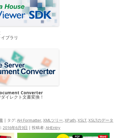
K
ライブラリ
Document Converter
でダイレクト文書変換！
書
| タグ:
AH Formatter
,
XMLツリー
,
XPath
,
XSLT
,
XSLTのデータ
:
2016年6月9日
|
投稿者:
AHEntry