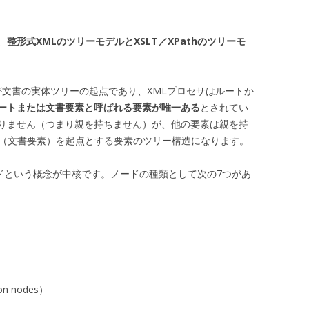
、
整形式XMLのツリーモデルとXSLT／XPathのツリーモ
トが文書の実体ツリーの起点であり、XMLプロセサはルートか
ートまたは文書要素と呼ばれる要素が唯一ある
とされてい
りません（つまり親を持ちません）が、他の要素は親を持
素（文書要素）を起点とする要素のツリー構造になります。
ードという概念が中核です。ノードの種類として次の7つがあ
）
on nodes）