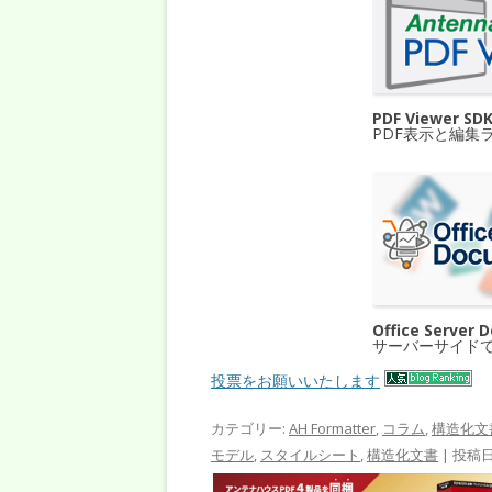
PDF Viewer SD
PDF表示と編集
Office Server 
サーバーサイド
投票をお願いいたします
カテゴリー:
AH Formatter
,
コラム
,
構造化文
モデル
,
スタイルシート
,
構造化文書
| 投稿日