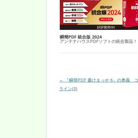
瞬簡PDF 統合版 2024
アンテナハウスPDFソフトの統合製品！
投稿ナビゲーション
←
『瞬簡PDF 書けまっせ 6』の奥義 
ライン(3)