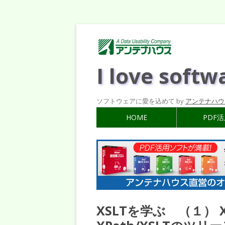
I love softw
ソフトウェアに愛を込めて by
アンテナハウ
HOME
PDF
XSLTを学ぶ （１）