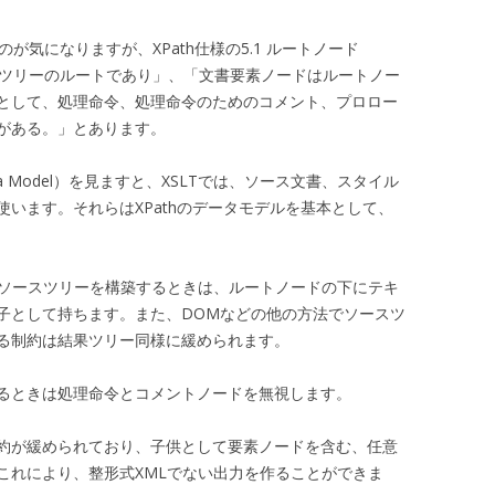
るのが気になりますが、XPath仕様の5.1 ルートノード
ードはツリーのルートであり」、「文書要素ノードはルートノー
として、処理命令、処理命令のためのコメント、プロロー
がある。」とあります。
ta Model）を見ますと、XSLTでは、ソース文書、スタイル
います。それらはXPathのデータモデルを基本として、
でソースツリーを構築するときは、ルートノードの下にテキ
子として持ちます。また、DOMなどの他の方法でソースツ
る制約は結果ツリー同様に緩められます。
るときは処理命令とコメントノードを無視します。
約が緩められており、子供として要素ノードを含む、任意
これにより、整形式XMLでない出力を作ることができま