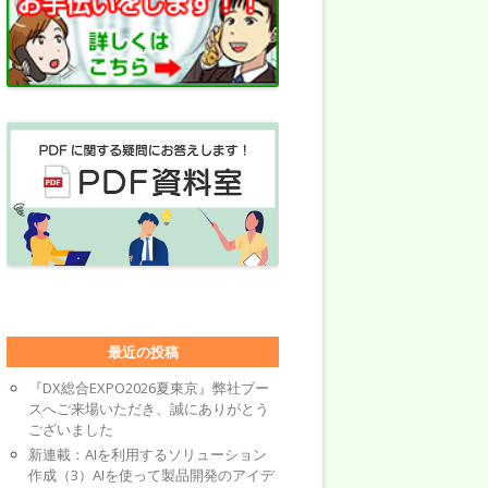
最近の投稿
『DX総合EXPO2026夏東京』弊社ブー
スへご来場いただき、誠にありがとう
ございました
新連載：AIを利用するソリューション
作成（3）AIを使って製品開発のアイデ