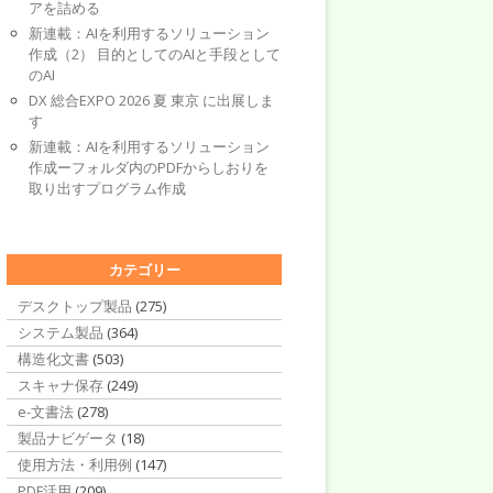
アを詰める
新連載：AIを利用するソリューション
作成（2） 目的としてのAIと手段として
のAI
DX 総合EXPO 2026 夏 東京 に出展しま
す
新連載：AIを利用するソリューション
作成ーフォルダ内のPDFからしおりを
取り出すプログラム作成
カテゴリー
デスクトップ製品
(275)
システム製品
(364)
構造化文書
(503)
スキャナ保存
(249)
e-文書法
(278)
製品ナビゲータ
(18)
使用方法・利用例
(147)
PDF活用
(209)