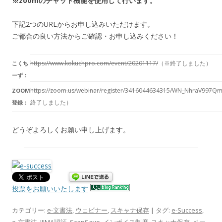
※zoomのチャット機能を使用して行います。
下記2つのURLからお申し込みいただけます。
ご都合の良い方法からご確認・お申し込みください！
https://www.kokuchpro.com/event/20201117/
（※終了しました）
こくち
ーず：
https://zoom.us/webinar/register/3416044634315/WN_NhraV997Q
ZOOM
終了しました）
登録：
どうぞよろしくお願い申し上げます。
投票をお願いいたします
カテゴリー:
e-文書法
,
ウェビナー
,
スキャナ保存
| タグ:
e-Success
,