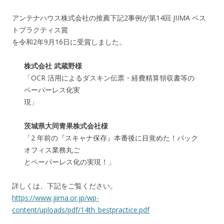
アンテナハウス株式会社の推薦下記2事例が第14回 JIIMA ベス
トプラクティス賞
を
令和2年9月16日
に受賞しました。
株式会社 武蔵野様
「OCR 活用によるダスキン伝票・経費精算領収書等の
ペーパーレス化実
現」
茨城県大同青果株式会社様
「2 年前の『スキャナ保存』本番後に目覚めた！バック
オフィス業務丸ご
とペーパーレス化の実現！」
詳しくは、下記をご覧ください。
https://www.jiima.or.jp/wp-
content/uploads/pdf/14th_bestpractice.pdf