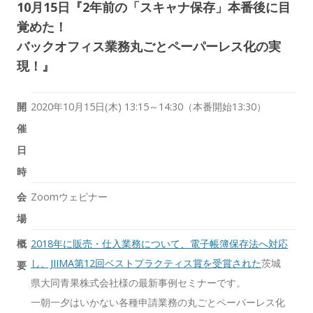
10月15日『2年前の「スキャナ保存」本番後に目
覚めた！
バックオフィス業務丸ごとペーパーレス化の実
現！』
開
2020年10月15日(木)
13:15～14:30（本番開始
13:30
）
催
日
時
会
Zoomウェビナー
場
概
2018年に販売・仕入業務について、電子帳簿保存法へ対応
し、JIIMA第12回ベストプラクティス賞を受賞された
茨城
要
県大同青果株式会社様の最新事例セミナーです。
一朝一夕はいかない各種申請業務の丸ごとペーパーレス化