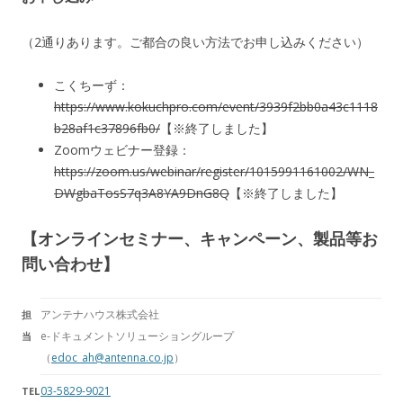
（2通りあります。ご都合の良い方法でお申し込みください）
こくちーず：
https://www.kokuchpro.com/event/3939f2bb0a43c1118
b28af1c37896fb0/
【※終了しました】
Zoomウェビナー登録：
https://zoom.us/webinar/register/1015991161002/WN_
DWgbaTosS7q3A8YA9DnG8Q
【※終了しました】
【オンラインセミナー、キャンペーン、製品等お
問い合わせ】
アンテナハウス株式会社
担
e-ドキュメントソリューショングループ
当
（
edoc_ah@antenna.co.jp
）
03-5829-9021
TEL