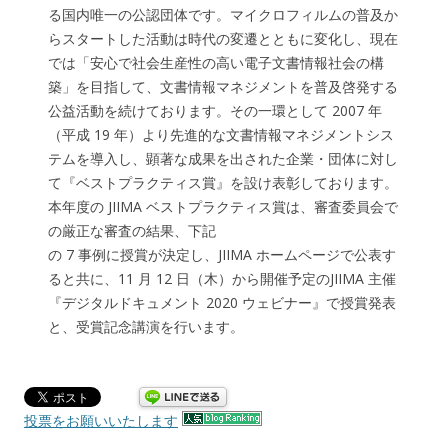
る国内唯一の公認団体です。マイクロフィルムの普及か
らスタートした活動は時代の変遷とともに変化し、現在
では「安心で社会生産性の高い電子文書情報社会の構
築」を目指して、文書情報マネジメントを普及啓発する
公益活動を続けております。その一環として 2007 年
（平成 19 年）より先進的な文書情報マネジメントシス
テムを導入し、顕著な成果を出された企業・団体に対し
て『ベストプラクティス賞』を設け表彰しております。
本年度の JIIMA ベストプラクティス賞は、審査委員会で
の厳正な審査の結果、下記
の 7 事例に授賞が決定し、JIIMA ホームページで公表す
ると共に、11 月 12 日（木）から開催予定のJIIMA 主催
『デジタルドキュメント 2020 ウェビナー』で授賞発表
と、受賞記念講演を行います。
投票をお願いいたします