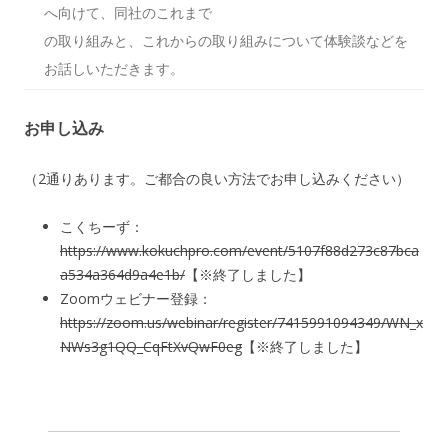
へ向けて、同社のこれまで
の取り組みと、これからの取り組みについて体験談などを
お話しいただきます。
お申し込み
（2通りあります。ご都合の良い方法でお申し込みください）
こくちーず：
https://www.kokuchpro.com/event/5107f88d273c87bca
a534a364d9a4e1b/
【※終了しました】
Zoomウェビナー登録：
https://zoom.us/webinar/register/7415991094349/WN_x
NWs3g1QQ_CqFtXvQwF0eg
【※終了しました】