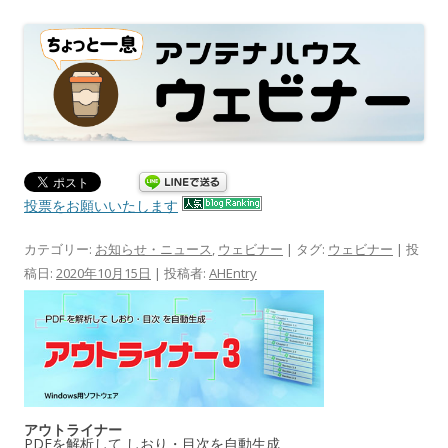
投票をお願いいたします
カテゴリー:
お知らせ・ニュース
,
ウェビナー
| タグ:
ウェビナー
| 投
稿日:
2020年10月15日
|
投稿者:
AHEntry
アウトライナー
PDFを解析して しおり・目次を自動生成