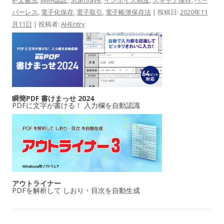
e-文書法
,
JIIMA認証
,
ScanSave
,
インボイス制度
,
スキャナ保存
,
ペー
パーレス
,
電子化保存
,
電子取引
,
電子帳簿保存法
| 投稿日:
2020年11
月11日
|
投稿者:
AHEntry
瞬簡PDF 書けまっせ 2024
PDFに文字が書ける！ 入力欄を自動認識
アウトライナー
PDFを解析して しおり・目次を自動生成