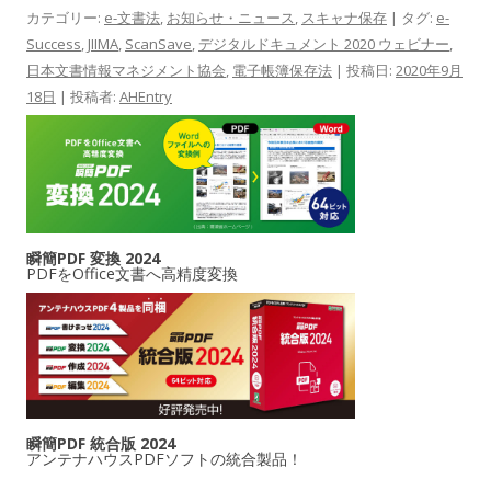
カテゴリー:
e-文書法
,
お知らせ・ニュース
,
スキャナ保存
| タグ:
e-
Success
,
JIIMA
,
ScanSave
,
デジタルドキュメント 2020 ウェビナー
,
日本文書情報マネジメント協会
,
電子帳簿保存法
| 投稿日:
2020年9月
18日
|
投稿者:
AHEntry
瞬簡PDF 変換 2024
PDFをOffice文書へ高精度変換
瞬簡PDF 統合版 2024
アンテナハウスPDFソフトの統合製品！