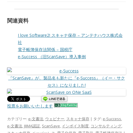
関連資料
I love Software2! スキャナ保存 – アンテナハウス株式会
社
電子帳簿保存法関係 – 国税庁
e-Success （旧ScanSave）導入事例
『ScanSave』が、製品名も新たに『e-Success』（イー・サク
セス）になりました!
投票をお願いいたします
カテゴリー:
e-文書法
,
ウェビナー
,
スキャナ保存
| タグ:
e-Success
,
e-文書法
,
JIIMA認証
,
ScanSave
,
インボイス制度
,
コンサルティング
,
スキャナ保存
,
ペーパーレス
,
電子化保存
,
電子取引
,
電子帳簿保存法
|