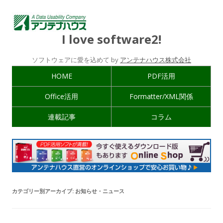
I love software2!
ソフトウェアに愛を込めて by
アンテナハウス株式会社
HOME
PDF活用
Office活用
Formatter/XML関係
連載記事
コラム
カテゴリー別アーカイブ:
お知らせ・ニュース