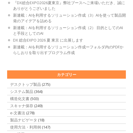
『DX総合EXPO2026夏東京』弊社ブースへご来場いただき、誠に
ありがとうございました
新連載：AIを利用するソリューション作成（3）AIを使って製品開
発のアイデアを詰める
新連載：AIを利用するソリューション作成（2） 目的としてのAI
と手段としてのAI
DX 総合EXPO 2026 夏 東京 に出展します
新連載：AIを利用するソリューション作成ーフォルダ内のPDFか
らしおりを取り出すプログラム作成
カテゴリー
デスクトップ製品
(275)
システム製品
(364)
構造化文書
(503)
スキャナ保存
(249)
e-文書法
(278)
製品ナビゲータ
(18)
使用方法・利用例
(147)