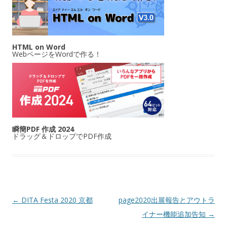
HTML on Word
WebページをWordで作る！
瞬簡PDF 作成 2024
ドラッグ＆ドロップでPDF作成
投稿ナビゲーション
←
DITA Festa 2020 京都
page2020出展報告とアウトラ
イナー機能追加告知
→