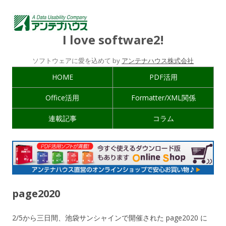
I love software2!
ソフトウェアに愛を込めて by
アンテナハウス株式会社
HOME
PDF活用
Office活用
Formatter/XML関係
連載記事
コラム
page2020
2/5から三日間、池袋サンシャインで開催された page2020 に