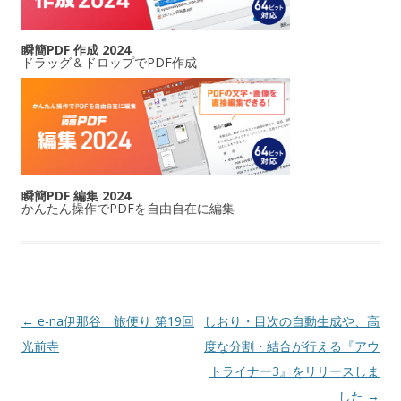
瞬簡PDF 作成 2024
ドラッグ＆ドロップでPDF作成
瞬簡PDF 編集 2024
かんたん操作でPDFを自由自在に編集
投稿ナビゲーション
←
e-na伊那谷 旅便り 第19回
しおり・目次の自動生成や、高
光前寺
度な分割・結合が行える『アウ
トライナー3』をリリースしま
した
→