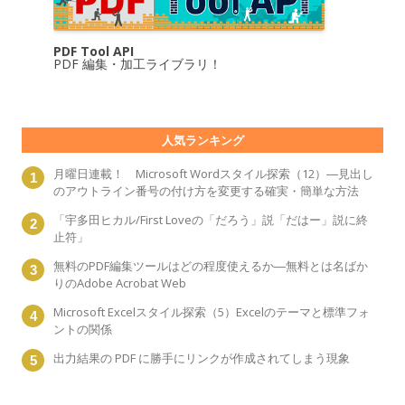
PDF Tool API
PDF 編集・加工ライブラリ！
人気ランキング
月曜日連載！ Microsoft Wordスタイル探索（12）―見出し
のアウトライン番号の付け方を変更する確実・簡単な方法
「宇多田ヒカル/First Loveの「だろう」説「だはー」説に終
止符」
無料のPDF編集ツールはどの程度使えるか―無料とは名ばか
りのAdobe Acrobat Web
Microsoft Excelスタイル探索（5）Excelのテーマと標準フォ
ントの関係
出力結果の PDF に勝手にリンクが作成されてしまう現象