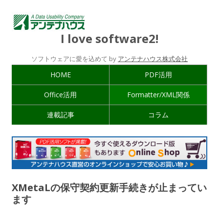
I love software2!
ソフトウェアに愛を込めて by
アンテナハウス株式会社
HOME
PDF活用
Office活用
Formatter/XML関係
連載記事
コラム
XMetaLの保守契約更新手続きが止まってい
ます