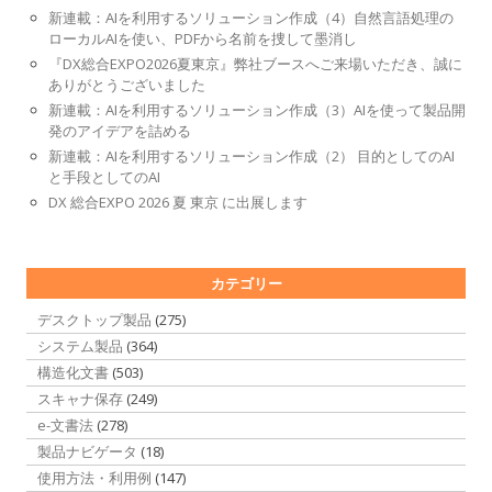
新連載：AIを利用するソリューション作成（4）自然言語処理の
ローカルAIを使い、PDFから名前を捜して墨消し
『DX総合EXPO2026夏東京』弊社ブースへご来場いただき、誠に
ありがとうございました
新連載：AIを利用するソリューション作成（3）AIを使って製品開
発のアイデアを詰める
新連載：AIを利用するソリューション作成（2） 目的としてのAI
と手段としてのAI
DX 総合EXPO 2026 夏 東京 に出展します
カテゴリー
デスクトップ製品
(275)
システム製品
(364)
構造化文書
(503)
スキャナ保存
(249)
e-文書法
(278)
製品ナビゲータ
(18)
使用方法・利用例
(147)