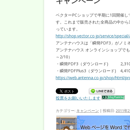
キャンペーン
ベクターPCショップで半期に1回開催
す。これまで販売された全商品の中から
っています。
http://shop.vector.co.jp/service/special
アンテナハウスは「瞬簡PDF3」がノ
アンテナハウス オンラインショップでも
～2/10）
・瞬簡PDF3（ダウンロード) 2,310円
・瞬簡PDFPlus3（ダウンロード) 4,410
https://web.antenna.co.jp/shop/html/pr
投票をお願いいたします
カテゴリー:
キャンペーン
| 投稿日:
2011年