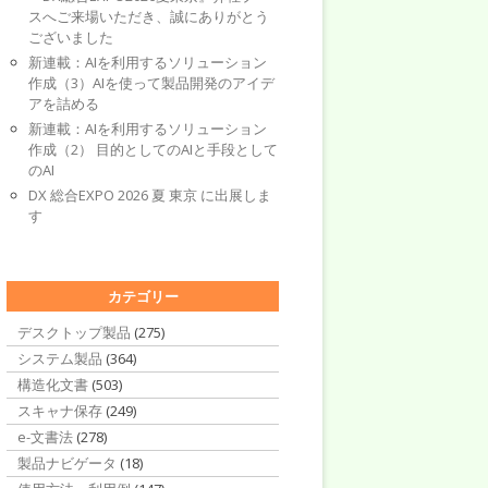
スへご来場いただき、誠にありがとう
ございました
新連載：AIを利用するソリューション
作成（3）AIを使って製品開発のアイデ
アを詰める
新連載：AIを利用するソリューション
作成（2） 目的としてのAIと手段として
のAI
DX 総合EXPO 2026 夏 東京 に出展しま
す
カテゴリー
デスクトップ製品
(275)
システム製品
(364)
構造化文書
(503)
スキャナ保存
(249)
e-文書法
(278)
製品ナビゲータ
(18)