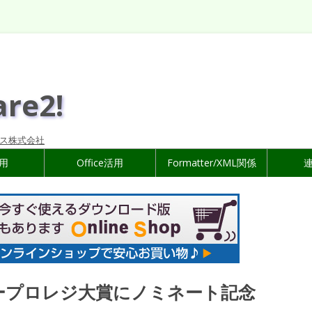
are2!
ス株式会社
活用
Office活用
Formatter/XML関係
タープロレジ大賞にノミネート記念