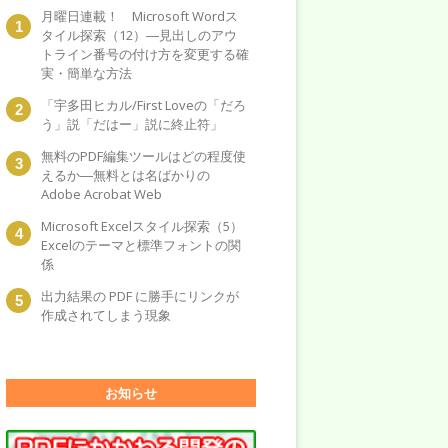
月曜日連載！ Microsoft Wordス
タイル探索（12）―見出しのアウ
トライン番号の付け方を変更する確
実・簡単な方法
「宇多田ヒカル/First Loveの「だろ
う」説「だはー」説に終止符」
無料のPDF編集ツールはどの程度使
えるか―無料とは名ばかりの
Adobe Acrobat Web
Microsoft Excelスタイル探索（5）
Excelのテーマと標準フォントの関
係
出力結果の PDF に勝手にリンクが
作成されてしまう現象
お知らせ