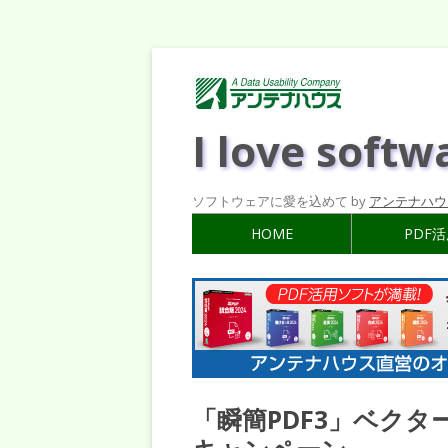
I love softw
ソフトウェアに愛を込めて by
アンテナハウ
HOME
PDF
「瞬簡PDF3」ベク