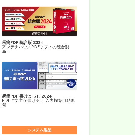
瞬簡PDF 統合版 2024
アンテナハウスPDFソフトの統合製
品！
瞬簡PDF 書けまっせ 2024
PDFに文字が書ける！ 入力欄を自動認
識
システム製品