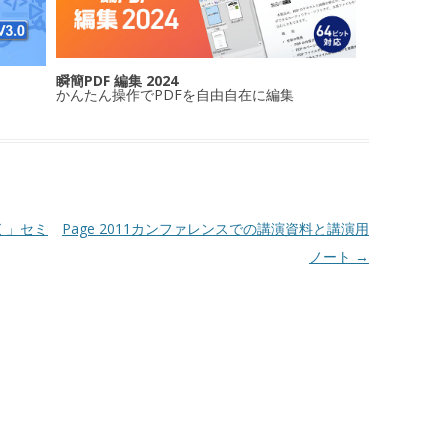
瞬簡PDF 編集 2024
かんたん操作でPDFを自由自在に編集
開く」セミ
Page 2011カンファレンスでの講演資料と講演用
ノート
→