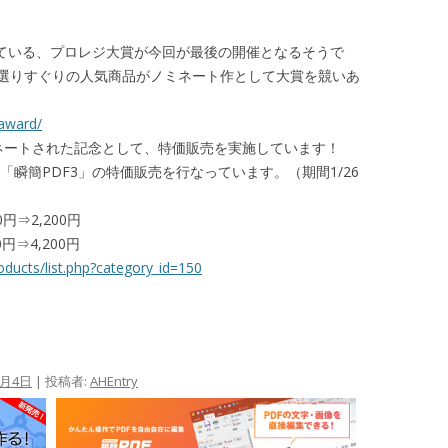
している、プロレジ大賞が今回が最後の開催となるそうで
選りすぐりの人気商品がノミネート作として大賞を競いあ
/award/
ミネートされた記念として、特価販売を実施しています！
「瞬簡PDF3」の特価販売を行なっています。（期間1/26
⇒2,200円
円⇒4,200円
oducts/list.php?category_id=150
2月4日
|
投稿者:
AHEntry