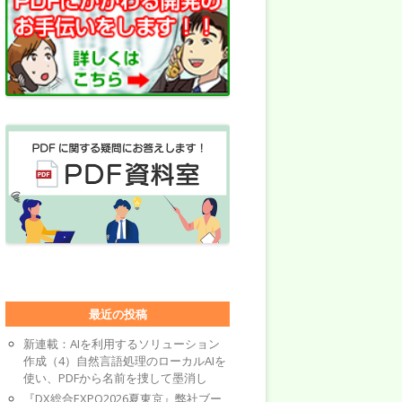
最近の投稿
新連載：AIを利用するソリューション
作成（4）自然言語処理のローカルAIを
使い、PDFから名前を捜して墨消し
『DX総合EXPO2026夏東京』弊社ブー