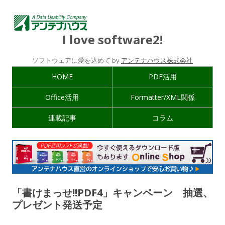
I love software2!
ソフトウェアに愛を込めて by
アンテナハウス株式会社
HOME
PDF活用
Office活用
Formatter/XML関係
連載記事
コラム
「書けまっせ!!PDF4」キャンペーン 抽選、
プレゼント発送予定