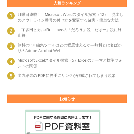
人気ランキング
月曜日連載！ Microsoft Wordスタイル探索（12）―見出し
のアウトライン番号の付け方を変更する確実・簡単な方法
「宇多田ヒカル/First Loveの「だろう」説「だはー」説に終
止符」
無料のPDF編集ツールはどの程度使えるか―無料とは名ばか
りのAdobe Acrobat Web
Microsoft Excelスタイル探索（5）Excelのテーマと標準フォ
ントの関係
出力結果の PDF に勝手にリンクが作成されてしまう現象
お知らせ