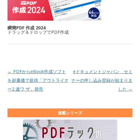
瞬簡PDF 作成 2024
ドラッグ＆ドロップでPDF作成
投稿ナビゲーション
←
PDFからeBook作成ソフト
eドキュメントジャパン セミ
を超廉価で提供「アウトライナ
ナーの申し込み登録が始まりま
ー2 速ワ ザ」発売
した
→
連載シリーズ