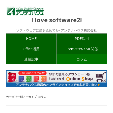
I love software2!
ソフトウェアに愛を込めて by
アンテナハウス株式会社
HOME
PDF活用
Office活用
Formatter/XML関係
連載記事
コラム
カテゴリー別アーカイブ:
コラム