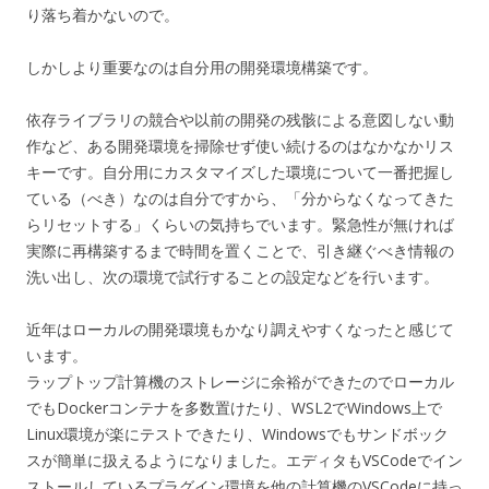
り落ち着かないので。
しかしより重要なのは自分用の開発環境構築です。
依存ライブラリの競合や以前の開発の残骸による意図しない動
作など、ある開発環境を掃除せず使い続けるのはなかなかリス
キーです。自分用にカスタマイズした環境について一番把握し
ている（べき）なのは自分ですから、「分からなくなってきた
らリセットする」くらいの気持ちでいます。緊急性が無ければ
実際に再構築するまで時間を置くことで、引き継ぐべき情報の
洗い出し、次の環境で試行することの設定などを行います。
近年はローカルの開発環境もかなり調えやすくなったと感じて
います。
ラップトップ計算機のストレージに余裕ができたのでローカル
でもDockerコンテナを多数置けたり、WSL2でWindows上で
Linux環境が楽にテストできたり、Windowsでもサンドボック
スが簡単に扱えるようになりました。エディタもVSCodeでイン
ストールしているプラグイン環境を他の計算機のVSCodeに持っ