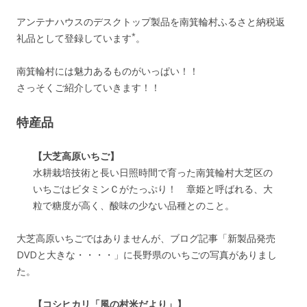
アンテナハウスのデスクトップ製品を南箕輪村ふるさと納税返
*
礼品として登録しています
。
南箕輪村には魅力あるものがいっぱい！！
さっそくご紹介していきます！！
特産品
【大芝高原いちご】
水耕栽培技術と長い日照時間で育った南箕輪村大芝区の
いちごはビタミンＣがたっぷり！ 章姫と呼ばれる、大
粒で糖度が高く、酸味の少ない品種とのこと。
大芝高原いちごではありませんが、ブログ記事「新製品発売
DVDと大きな・・・・」に長野県のいちごの写真がありまし
た。
【コシヒカリ「風の村米だより」】