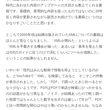
時代に合わせた内容のアップデートの大切さも教えてくれる書
籍です。基礎的、原理的な内容を扱ったものではないのに20年
近く内容が更新されながら販売され続けている書籍というのは
かなりすごいことだと思います。
ところで2000年頃は結構出版されていたXMLについての書籍は
ほとんど見なくなりました。「XMLが廃れた」というよりは
「XMLを手書きする機会が減った」あるいは「基本を覚えた後
はIDEのガイドに従うだけで済むくらいにツールが成熟した」
ということの結果かもしれません。
いやいや「現代はみんな動画で情報を得ようとしているのか
も」とYouTubeで「XML」を検索してみると、そこそこの件数
が表示されました。しかし「PDF」で調べたときに比べるとか
なり少ないようです。PDFはPDFで単語が検索にひっかかるも
のの話題がかなり異なる「ノイズ」が結構あったので軽く調べ
*3
た程度ではちゃんとした数字を出すのは厳しいですが
、PDF
と比べ世間的な関心はやはり薄いのかもしれませんね。ちなみ