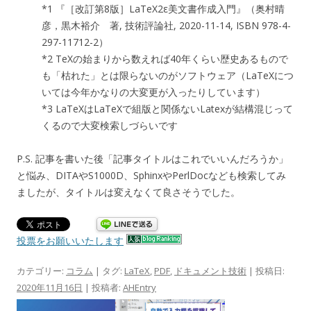
*1 『［改訂第8版］LaTeX2ε美文書作成入門』（奥村晴
彦，黒木裕介 著, 技術評論社, 2020-11-14, ISBN 978-4-
297-11712-2）
*2 TeXの始まりから数えれば40年くらい歴史あるもので
も「枯れた」とは限らないのがソフトウェア（LaTeXにつ
いては今年かなりの大変更が入ったりしています）
*3 LaTeXはLaTeXで組版と関係ないLatexが結構混じって
くるので大変検索しづらいです
P.S. 記事を書いた後「記事タイトルはこれでいいんだろうか」
と悩み、DITAやS1000D、SphinxやPerlDocなども検索してみ
ましたが、タイトルは変えなくて良さそうでした。
投票をお願いいたします
カテゴリー:
コラム
| タグ:
LaTeX
,
PDF
,
ドキュメント技術
| 投稿日:
2020年11月16日
|
投稿者:
AHEntry