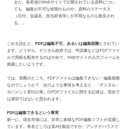
また、各府省のWebサイトで公開されている資料につい
ても、編集が不可な状態のものや、資料のステータス
（日付、会議名、担当府省等）が不明なものも散見され
る。」
これを読むと、
PDFは編集不可、あるいは編集困難
とされてい
ます。どうやら、デジタル政府では、申請書などはPDFファイ
ルで用紙を配布するのはやめて、Webサイトの入力フォームを
推薦したいようです。
では、実際のところ、PDFファイルは編集できない・編集困難
なのでしょうか？ 次のような事情を考えると、「デジタル・
ガバメント実行計画」のPDFファイルに関する記述は、現在で
は適切ではないと思われます。
PDFは編集できるという事実
第一に、現在市場には、非常に多様なPDF編集ソフトが流通し
ています。有名どころは某A社製品ですが、アンテナハウスで