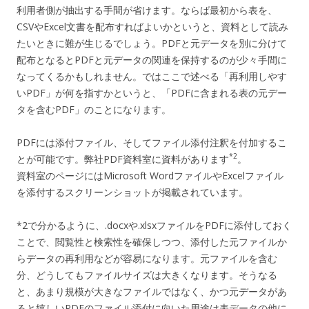
利用者側が抽出する手間が省けます。ならば最初から表を、
CSVやExcel文書を配布すればよいかというと、資料として読み
たいときに難が生じるでしょう。PDFと元データを別に分けて
配布となるとPDFと元データの関連を保持するのが少々手間に
なってくるかもしれません。ではここで述べる「再利用しやす
いPDF」が何を指すかというと、「PDFに含まれる表の元デー
タを含むPDF」のことになります。
PDFには添付ファイル、そしてファイル添付注釈を付加するこ
*2
とが可能です。弊社PDF資料室に資料があります
。
資料室のページにはMicrosoft WordファイルやExcelファイル
を添付するスクリーンショットが掲載されています。
*2で分かるように、.docxや.xlsxファイルをPDFに添付しておく
ことで、閲覧性と検索性を確保しつつ、添付した元ファイルか
らデータの再利用などが容易になります。元ファイルを含む
分、どうしてもファイルサイズは大きくなります。そうなる
と、あまり規模が大きなファイルではなく、かつ元データがあ
ると嬉しいPDFのファイル添付に向いた用途は表データの他に