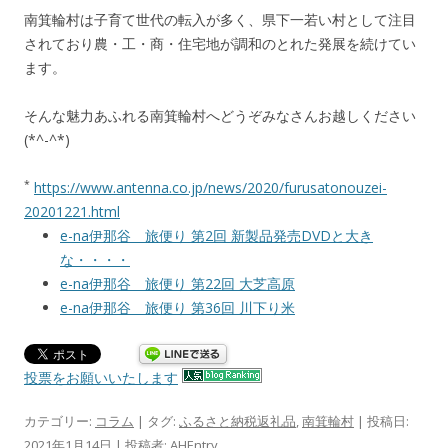
南箕輪村は子育て世代の転入が多く、県下一若い村として注目
されており農・工・商・住宅地が調和のとれた発展を続けてい
ます。
そんな魅力あふれる南箕輪村へどうぞみなさんお越しください
(*^-^*)
*
https://www.antenna.co.jp/news/2020/furusatonouzei-
20201221.html
e-na伊那谷 旅便り 第2回 新製品発売DVDと大き
な・・・・
e-na伊那谷 旅便り 第22回 大芝高原
e-na伊那谷 旅便り 第36回 川下り米
投票をお願いいたします
カテゴリー:
コラム
| タグ:
ふるさと納税返礼品
,
南箕輪村
| 投稿日:
2021年1月14日
|
投稿者:
AHEntry