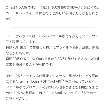
これは1つの案ですが、他にも今の業務や趣味を少し楽にするた
め、PDFへファイル添付を行うと嬉しい事例があるかもしれま
せん。
アンテナハウスではPDFへのファイル添付を行えるソフトウェ
アを販売しています。
*3
瞬簡PDF 編集
で作成したPDFにファイルを添付、編集、削除
などが可能です。
*4
瞬簡PDF 作成
ではWord文書からPDFを作成するときにWord
文書を添付することが可能です。
ほか、PDFファイル添付機能をシステムに組み込むことを可能
*5
にするAntenna House PDF Tool API
をご用意しています。
ファイル添付プログラムの例やその他さまざまな利用法をまと
*6
めた『PDFの料理本！PDF CookBook シリーズ』
も合わせて
ご覧ください。