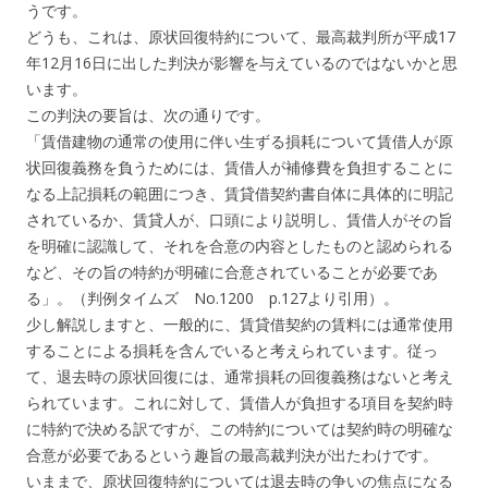
うです。
どうも、これは、原状回復特約について、最高裁判所が平成17
年12月16日に出した判決が影響を与えているのではないかと思
います。
この判決の要旨は、次の通りです。
「賃借建物の通常の使用に伴い生ずる損耗について賃借人が原
状回復義務を負うためには、賃借人が補修費を負担することに
なる上記損耗の範囲につき、賃貸借契約書自体に具体的に明記
されているか、賃貸人が、口頭により説明し、賃借人がその旨
を明確に認識して、それを合意の内容としたものと認められる
など、その旨の特約が明確に合意されていることが必要であ
る」。（判例タイムズ No.1200 p.127より引用）。
少し解説しますと、一般的に、賃貸借契約の賃料には通常使用
することによる損耗を含んでいると考えられています。従っ
て、退去時の原状回復には、通常損耗の回復義務はないと考え
られています。これに対して、賃借人が負担する項目を契約時
に特約で決める訳ですが、この特約については契約時の明確な
合意が必要であるという趣旨の最高裁判決が出たわけです。
いままで、原状回復特約については退去時の争いの焦点になる