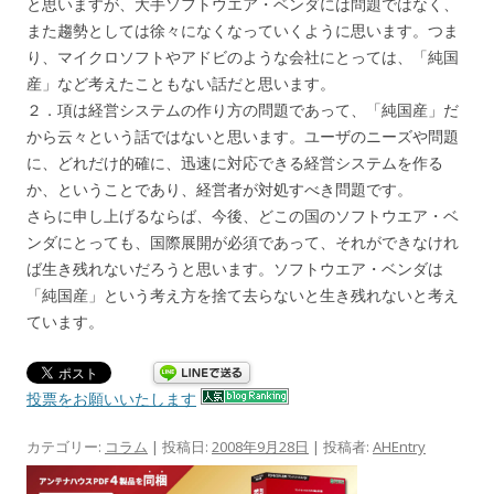
と思いますが、大手ソフトウエア・ベンダには問題ではなく、
また趨勢としては徐々になくなっていくように思います。つま
り、マイクロソフトやアドビのような会社にとっては、「純国
産」など考えたこともない話だと思います。
２．項は経営システムの作り方の問題であって、「純国産」だ
から云々という話ではないと思います。ユーザのニーズや問題
に、どれだけ的確に、迅速に対応できる経営システムを作る
か、ということであり、経営者が対処すべき問題です。
さらに申し上げるならば、今後、どこの国のソフトウエア・ベ
ンダにとっても、国際展開が必須であって、それができなけれ
ば生き残れないだろうと思います。ソフトウエア・ベンダは
「純国産」という考え方を捨て去らないと生き残れないと考え
ています。
投票をお願いいたします
カテゴリー:
コラム
| 投稿日:
2008年9月28日
|
投稿者:
AHEntry