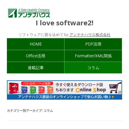
I love software2!
ソフトウェアに愛を込めて by
アンテナハウス株式会社
HOME
PDF活用
Office活用
Formatter/XML関係
連載記事
コラム
カテゴリー別アーカイブ:
コラム