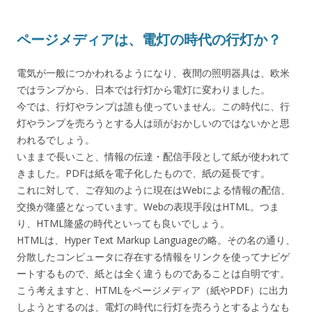
ページメディアは、電灯の時代の行灯か？
電気が一般につかわれるようになり、夜間の照明器具は、欧米
ではランプから、日本では行灯から電灯に変わりました。
今では、行灯やランプは誰も使っていません。この時代に、行
灯やランプを売ろうとする人は頭がおかしいのではないかと思
われるでしょう。
いままで長いこと、情報の伝達・配信手段として紙が使われて
きました。PDFは紙を電子化したもので、紙の延長です。
これに対して、ご存知のように現在はWebによる情報の配信、
交換が隆盛となっています。Webの表現手段はHTML。つま
り、HTML隆盛の時代といっても良いでしょう。
HTMLは、Hyper Text Markup Languageの略。その名の通り、
分散したコンピュータに存在する情報をリンクを使ってナビゲ
ートするもので、紙とは全く違うものであることは自明です。
こう考えますと、HTMLをページメディア（紙やPDF）に出力
しようとするのは、電灯の時代に行灯を売ろうとするようなも