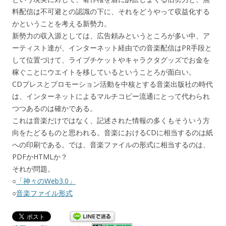
料配信は不可避との認識の下に、それをどうやって収益化する
かということを考える新勢力。
新勢力の収入源としては、広告頼みというところが多い中、ア
ーティスト達が、インターネット経由での音楽配信はPR手段と
して位置づけて、ライブチケットやキャラクタグッズでお金を
稼ぐことにウエイトを移しているということろが面白い。
CDプレスとプロモーション活動を中核とする音楽出版社の時代
は、インターネットによるマルチコピー流通にとって代わられ
つつあるのは確かである。
これは音楽だけではなく、記述された情報の多くもそういう方
向をたどるものと思われる。音楽におけるCDに相当するのは紙
への印刷である。では、音楽ファイルの形式に相当するのは、
PDFかHTMLか？
それが問題。
○
「神々のWeb3.0」
○
音楽ファイル形式