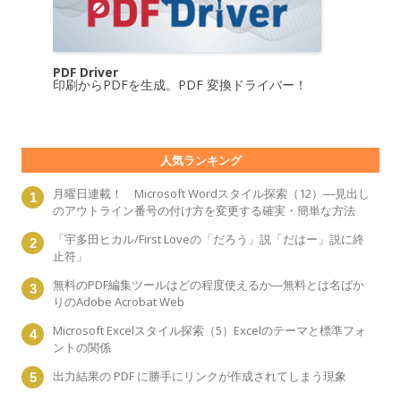
PDF Driver
印刷からPDFを生成。PDF 変換ドライバー！
人気ランキング
月曜日連載！ Microsoft Wordスタイル探索（12）―見出し
のアウトライン番号の付け方を変更する確実・簡単な方法
「宇多田ヒカル/First Loveの「だろう」説「だはー」説に終
止符」
無料のPDF編集ツールはどの程度使えるか―無料とは名ばか
りのAdobe Acrobat Web
Microsoft Excelスタイル探索（5）Excelのテーマと標準フォ
ントの関係
出力結果の PDF に勝手にリンクが作成されてしまう現象