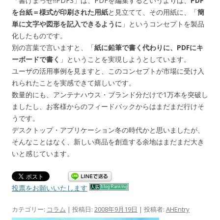
「書けまっせ!!PDF3」は、PDFを編集するというよりは、
PDF
を台紙＝様式が印刷された用紙
と見立てて、その用紙に、「
簡
単に文字や図形を記入できるように
」というコンセプトを製品
化したものです。
別の言葉で言いますと、「
紙に鉛筆で書く代わりに、PDFにキ
ーボードで書く
」ということを実現しようとしています。
ユーザの活用事例を見ますと、このコンセプトが市場に受け入
れられたことを実感できて嬉しいです。
数量的にも、アンテナハウス・ブランド分だけで1万本を突破し
ましたし、お客様からのフィードバックからはまだまだ行けそ
うです。
デスクトップ・アプリケーション冬の時代かと思いましたが、
そんなことはなく、新しい商品を創造する余地はまだまだ大き
いと感じています。
投票をお願いいたします
カテゴリー:
コラム
| 投稿日:
2008年9月19日
|
投稿者:
AHEntry