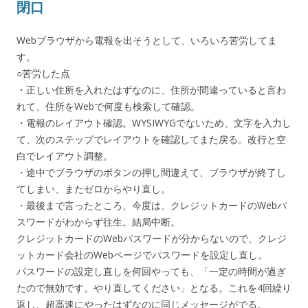
閉口
Webブラウザから電報を出そうとして、いろいろ苦労してま
す。
○苦労した点
・正しい住所を入れたはずなのに、住所が間違っていると言わ
れて、住所をWebで何度も検索して確認。
・電報のレイアウト確認。WYSIWYGでないため、文字を入力し
て、次のステップでレイアウトを確認してまた戻る。改行と空
白でレイアウト調整。
・途中でブラウザのボタンの押し間違えて、ブラウザが終了し
てしまい、またゼロからやり直し。
・最後まで言ったところ、今度は、クレジットカードのWebパ
スワードがわからず往生。結局中断。
クレジットカードのWebパスワードが分からないので、クレジ
ットカード会社のWebページでパスワードを設定し直し。
パスワードの設定し直しを何回やっても、「一定の時間が過ぎ
たので無効です。やり直してください」となる。これを4回繰り
返し、超高速にやったはずなのに同じメッセージがでる。