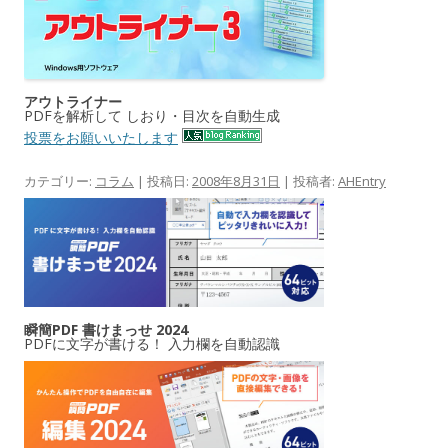
アウトライナー
PDFを解析して しおり・目次を自動生成
投票をお願いいたします
カテゴリー:
コラム
| 投稿日:
2008年8月31日
|
投稿者:
AHEntry
瞬簡PDF 書けまっせ 2024
PDFに文字が書ける！ 入力欄を自動認識