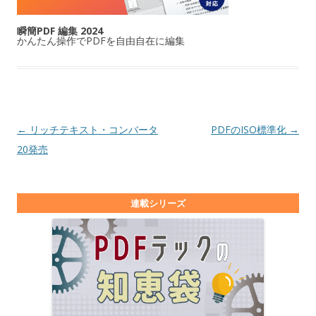
瞬簡PDF 編集 2024
かんたん操作でPDFを自由自在に編集
投稿ナビゲーション
←
リッチテキスト・コンバータ
PDFのISO標準化
→
20発売
連載シリーズ