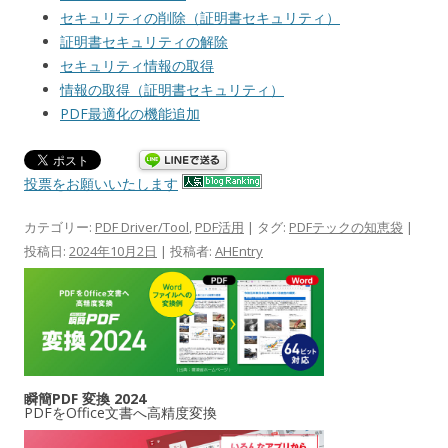
セキュリティの削除（証明書セキュリティ）
証明書セキュリティの解除
セキュリティ情報の取得
情報の取得（証明書セキュリティ）
PDF最適化の機能追加
投票をお願いいたします
カテゴリー:
PDF Driver/Tool
,
PDF活用
| タグ:
PDFテックの知恵袋
|
投稿日:
2024年10月2日
|
投稿者:
AHEntry
瞬簡PDF 変換 2024
PDFをOffice文書へ高精度変換