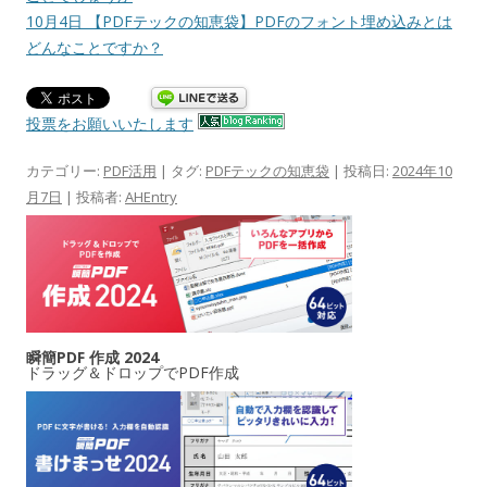
10月4日 【PDFテックの知恵袋】PDFのフォント埋め込みとは
どんなことですか？
投票をお願いいたします
カテゴリー:
PDF活用
| タグ:
PDFテックの知恵袋
| 投稿日:
2024年10
月7日
|
投稿者:
AHEntry
瞬簡PDF 作成 2024
ドラッグ＆ドロップでPDF作成