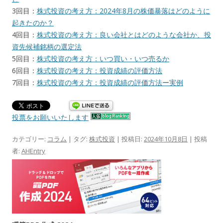
3回目：
株式投資の考え方：2024年8月の株価暴落はどのように
起きたのか？
4回目：
株式投資の考え方：良い会社とはどのような会社か、投
資先候補銘柄の選定法
5回目：
株式投資の考え方：いつ買い・いつ売るか
6回目：
株式投資の考え方：投資成績の評価方法
7回目：
株式投資の考え方：投資成績の評価方法ー実例
投票をお願いいたします
カテゴリー:
コラム
| タグ:
株式投資
| 投稿日:
2024年10月8日
|
投稿
者:
AHEntry