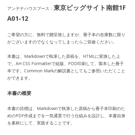
東京ビッグサイト南館1F
アンテナハウスブース：
A01-12
ご希望の方に、無料で贈呈致しますが、冊子本の在庫数に限り
がございますのでなくなってしまったらご容赦ください。
本書は、Markdownで執筆した原稿を、HTMLに変換した上
で、AH CSS Formatterで組版、POD印刷して、製本した冊子
本です。Common Markの解説書としてもご参照いただくこと
ができます。
本書の概要
本書の目標は、Markdownで執筆した原稿から冊子本印刷のた
めのPDF作成までを一気通貫で行う仕組みを設計し、本書自身
を素材にして、実践することです。