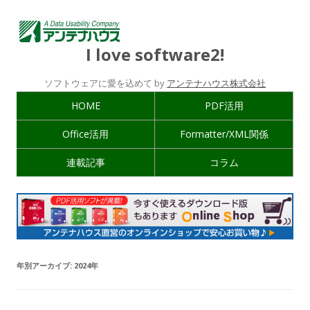
I love software2!
ソフトウェアに愛を込めて by
アンテナハウス株式会社
HOME
PDF活用
Office活用
Formatter/XML関係
連載記事
コラム
年別アーカイブ:
2024年