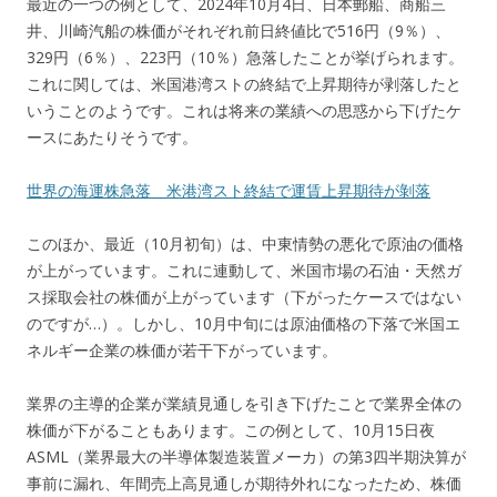
最近の一つの例として、2024年10月4日、日本郵船、商船三
井、川崎汽船の株価がそれぞれ前日終値比で516円（9％）、
329円（6％）、223円（10％）急落したことが挙げられます。
これに関しては、米国港湾ストの終結で上昇期待が剥落したと
いうことのようです。これは将来の業績への思惑から下げたケ
ースにあたりそうです。
世界の海運株急落 米港湾スト終結で運賃上昇期待が剝落
このほか、最近（10月初旬）は、中東情勢の悪化で原油の価格
が上がっています。これに連動して、米国市場の石油・天然ガ
ス採取会社の株価が上がっています（下がったケースではない
のですが…）。しかし、10月中旬には原油価格の下落で米国エ
ネルギー企業の株価が若干下がっています。
業界の主導的企業が業績見通しを引き下げたことで業界全体の
株価が下がることもあります。この例として、10月15日夜
ASML（業界最大の半導体製造装置メーカ）の第3四半期決算が
事前に漏れ、年間売上高見通しが期待外れになったため、株価