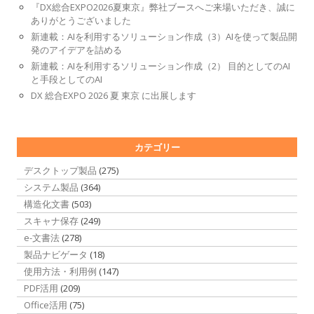
『DX総合EXPO2026夏東京』弊社ブースへご来場いただき、誠に
ありがとうございました
新連載：AIを利用するソリューション作成（3）AIを使って製品開
発のアイデアを詰める
新連載：AIを利用するソリューション作成（2） 目的としてのAI
と手段としてのAI
DX 総合EXPO 2026 夏 東京 に出展します
カテゴリー
デスクトップ製品
(275)
システム製品
(364)
構造化文書
(503)
スキャナ保存
(249)
e-文書法
(278)
製品ナビゲータ
(18)
使用方法・利用例
(147)
PDF活用
(209)
Office活用
(75)