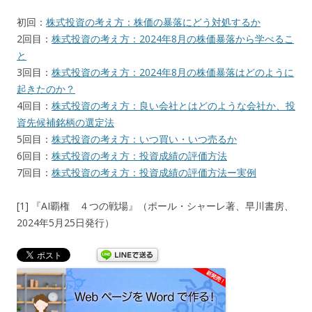
初回：
株式投資の考え方：株価の暴落にどう対処するか
2回目：
株式投資の考え方：2024年8月の株価暴落から学べるこ
と
3回目：
株式投資の考え方：2024年8月の株価暴落はどのように
起きたのか？
4回目：
株式投資の考え方：良い会社とはどのような会社か、投
資先候補銘柄の選定法
5回目：
株式投資の考え方：いつ買い・いつ売るか
6回目：
株式投資の考え方：投資成績の評価方法
7回目：
株式投資の考え方：投資成績の評価方法ー実例
[1] 『AI覇権 ４つの戦場』（ポール・シャーレ著、早川書房、
2024年5月25日発行）