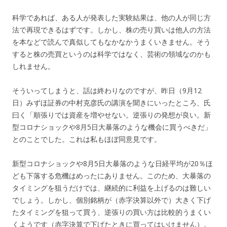
科学であれば、ある人が発表した実験結果は、他の人が同じ方
法で再現できるはずです。しかし、株の売り買いは他人の方法
を本などで読んで真似してもなかなかうまくいきません。そう
すると株の売買というのは科学ではなく、芸術の領域なのかも
しれません。
そういってしまうと、話は終わりなのですが、昨日（9月12
日）みずほ証券の中村克彦氏の講演を聞きにいったところ、氏
曰く「順張りでは資産を増やせない。逆張りの発想が良い。新
型コロナショックや8月5日大暴落のような機会に買うべきだ」
とのことでした。これは私もほぼ同意見です。
新型コロナショックや8月5日大暴落のような日経平均が20％ほ
ども下落する危機はめったにありません。このため、大暴落の
タイミングを狙うだけでは、継続的に利益を上げるのは難しい
でしょう。しかし、個別銘柄が（赤字決算以外で）大きく下げ
たタイミングを狙って買う、逆張りの買い方は比較的うまくい
くようです（赤字決算で下げたときに買ってはいけません）。