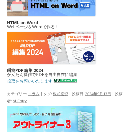
HTML on Word
WebページをWordで作る！
瞬簡PDF 編集 2024
かんたん操作でPDFを自由自在に編集
投票をお願いいたします
カテゴリー:
コラム
| タグ:
株式投資
| 投稿日:
2024年9月13日
|
投稿
者:
AHEntry