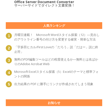
Office Server Document Converter
サーバーサイドでダイレクト文書変換！
人気ランキング
月曜日連載！ Microsoft Wordスタイル探索（12）―見出し
のアウトライン番号の付け方を変更する確実・簡単な方法
「宇多田ヒカル/First Loveの「だろう」説「だはー」説に終
止符」
無料のPDF編集ツールはどの程度使えるか―無料とは名ばか
りのAdobe Acrobat Web
Microsoft Excelスタイル探索（5）Excelのテーマと標準フォ
ントの関係
出力結果の PDF に勝手にリンクが作成されてしまう現象
お知らせ