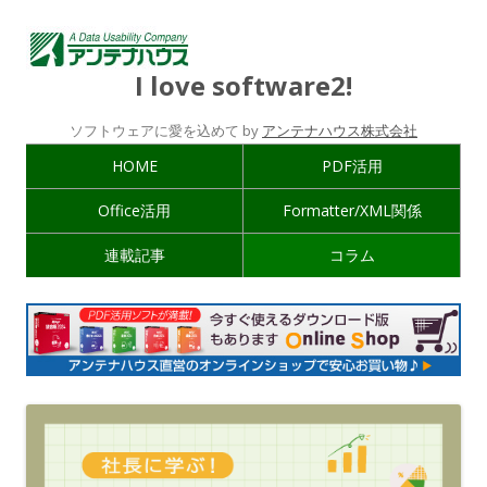
I love software2!
ソフトウェアに愛を込めて by
アンテナハウス株式会社
HOME
PDF活用
Office活用
Formatter/XML関係
連載記事
コラム