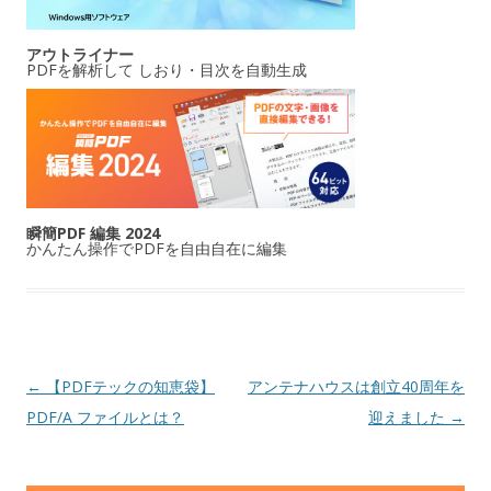
アウトライナー
PDFを解析して しおり・目次を自動生成
瞬簡PDF 編集 2024
かんたん操作でPDFを自由自在に編集
投稿ナビゲーション
←
【PDFテックの知恵袋】
アンテナハウスは創立40周年を
PDF/A ファイルとは？
迎えました
→