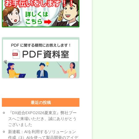
最近の投稿
『DX総合EXPO2026夏東京』弊社ブー
スへご来場いただき、誠にありがとう
ございました
新連載：AIを利用するソリューション
作成（3）AIを使って製品開発のアイデ