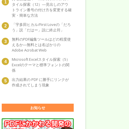
タイル探索（12）―見出しのアウ
トライン番号の付け方を変更する確
実・簡単な方法
「宇多田ヒカル/First Loveの「だろ
う」説「だはー」説に終止符」
無料のPDF編集ツールはどの程度使
えるか―無料とは名ばかりの
Adobe Acrobat Web
Microsoft Excelスタイル探索（5）
Excelのテーマと標準フォントの関
係
出力結果の PDF に勝手にリンクが
作成されてしまう現象
お知らせ