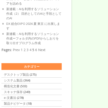
アを詰める
新連載：AIを利用するソリューション
作成（2） 目的としてのAIと手段として
のAI
DX 総合EXPO 2026 夏 東京 に出展しま
す
新連載：AIを利用するソリューション
作成ーフォルダ内のPDFからしおりを
取り出すプログラム作成
Pages:
Prev
1
2
3
4
5
6
Next
カテゴリー
デスクトップ製品
(275)
システム製品
(364)
構造化文書
(503)
スキャナ保存
(249)
e-文書法
(278)
製品ナビゲータ
(18)