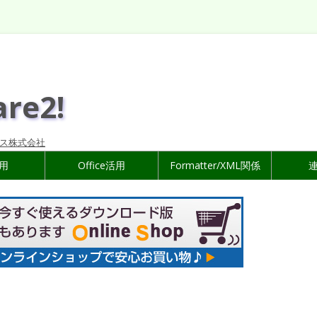
are2!
ス株式会社
活用
Office活用
Formatter/XML関係