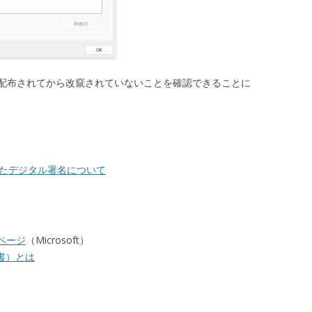
配布されてから改竄されていないことを確認できることに
したデジタル署名について
nのページ
（Microsoft）
証明書）とは