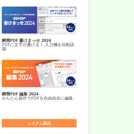
瞬簡PDF 書けまっせ 2024
PDFに文字が書ける！ 入力欄を自動認
識
瞬簡PDF 編集 2024
かんたん操作でPDFを自由自在に編集
システム製品