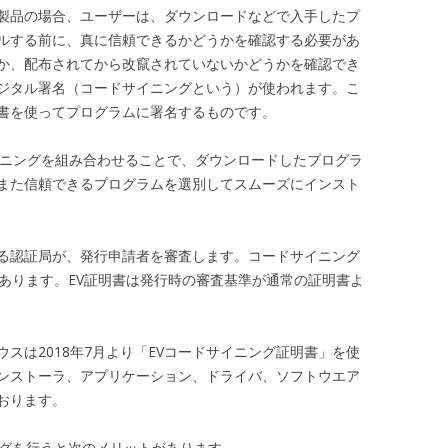
製品の場合、ユーザーは、ダウンロードなどで入手したプ
ルする前に、真に信頼できるかどうかを確認する必要があ
か、配布されてから改竄されていないかどうかを確認でき
ジタル署名（コードサイニングという）が使われます。こ
書を使ってプログラムに署名するものです。
サイニングを組み合わせることで、ダウンロードしたプログラ
また信頼できるプログラムを選別してスムーズにインスト
る認証局が、発行申請者を審査します。コードサイニング
があります。EV証明書は発行時の審査基準が通常の証明書よ
スは2018年7月より「EVコードサイニング証明書」を使
ンストーラ、アプリケーション、ドライバ、ソフトウエア
おります。
ングを行うと次のメリットがあります。