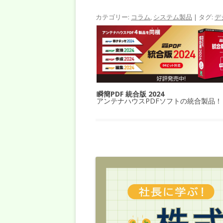
カテゴリー:
コラム
,
システム製品
| タグ:
デ
瞬簡PDF 統合版 2024
アンテナハウスPDFソフトの統合製品！