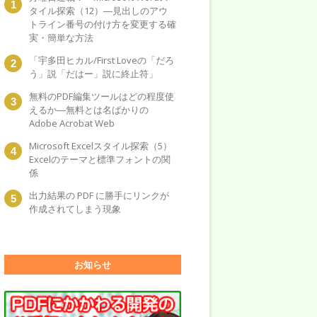
タイル探索（12）―見出しのアウ
トライン番号の付け方を変更する確
実・簡単な方法
「宇多田ヒカル/First Loveの「だろ
う」説「だはー」説に終止符」
無料のPDF編集ツールはどの程度使
えるか―無料とは名ばかりの
Adobe Acrobat Web
Microsoft Excelスタイル探索（5）
Excelのテーマと標準フォントの関
係
出力結果の PDF に勝手にリンクが
作成されてしまう現象
お知らせ