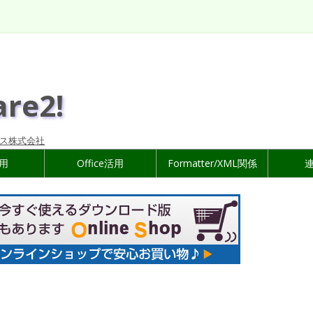
are2!
ス株式会社
活用
Office活用
Formatter/XML関係