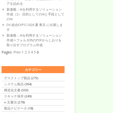
アを詰める
新連載：AIを利用するソリューション
作成（2） 目的としてのAIと手段として
のAI
DX 総合EXPO 2026 夏 東京 に出展しま
す
新連載：AIを利用するソリューション
作成ーフォルダ内のPDFからしおりを
取り出すプログラム作成
Pages:
Prev
1
2
3
4
5
6
カテゴリー
デスクトップ製品
(275)
システム製品
(364)
構造化文書
(503)
スキャナ保存
(249)
e-文書法
(278)
製品ナビゲータ
(18)