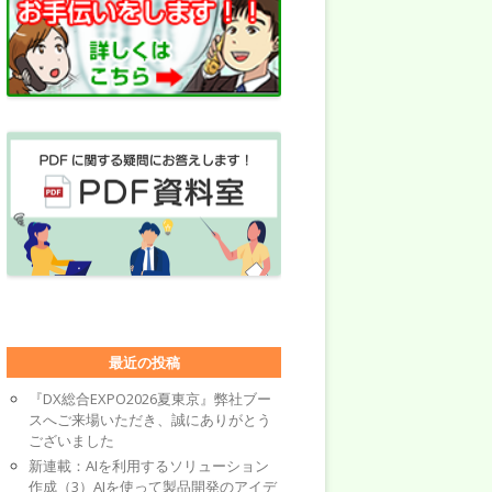
最近の投稿
『DX総合EXPO2026夏東京』弊社ブー
スへご来場いただき、誠にありがとう
ございました
新連載：AIを利用するソリューション
作成（3）AIを使って製品開発のアイデ