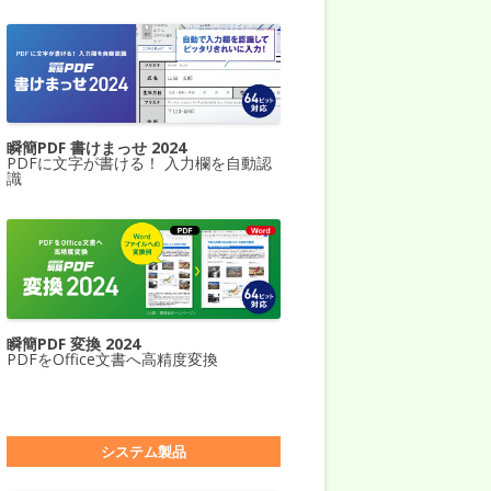
瞬簡PDF 書けまっせ 2024
PDFに文字が書ける！ 入力欄を自動認
識
瞬簡PDF 変換 2024
PDFをOffice文書へ高精度変換
システム製品