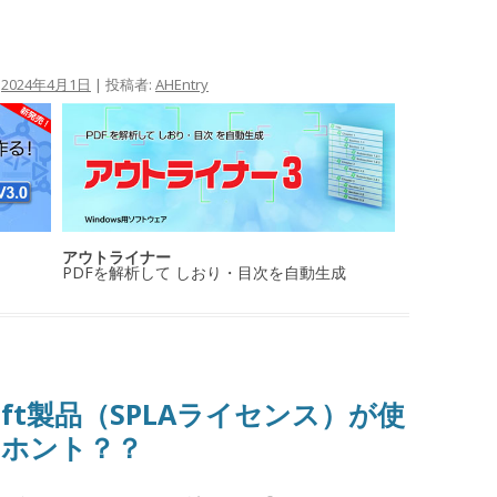
:
2024年4月1日
|
投稿者:
AHEntry
アウトライナー
PDFを解析して しおり・目次を自動生成
soft製品（SPLAライセンス）が使
てホント？？