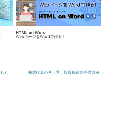
HTML on Word
成
WebページをWordで作る！
ました
株式投資の考え方：投資成績の評価方法
→