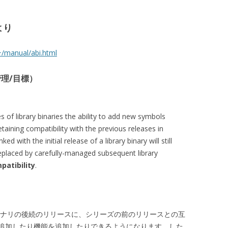
より
++/manual/abi.html
ン管理/目標）
 of library binaries the ability to add new symbols
retaining compatibility with the previous releases in
ed with the initial release of a library binary will still
s replaced by carefully-managed subsequent library
patibility
.
イナリの後続のリリースに、シリーズの前のリリースとの互
追加したり機能を追加したりできるようになります。した