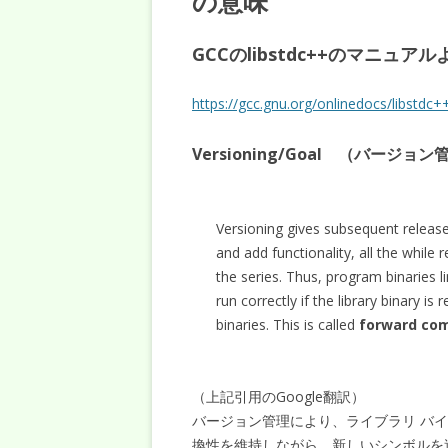
の意味
GCCのlibstdc++のマニュアル
https://gcc.gnu.org/onlinedocs/libstdc
Versioning/Goal （バージョ
Versioning gives subsequent releases
and add functionality, all the while 
the series. Thus, program binaries link
run correctly if the library binary i
binaries. This is called
forward com
（上記引用のGoogle翻訳）
バージョン管理により、ライブラリ バ
換性を維持しながら、新しいシンボルを