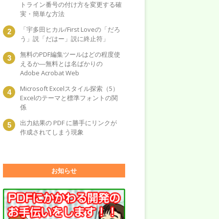
トライン番号の付け方を変更する確
実・簡単な方法
「宇多田ヒカル/First Loveの「だろ
う」説「だはー」説に終止符」
無料のPDF編集ツールはどの程度使
えるか―無料とは名ばかりの
Adobe Acrobat Web
Microsoft Excelスタイル探索（5）
Excelのテーマと標準フォントの関
係
出力結果の PDF に勝手にリンクが
作成されてしまう現象
お知らせ