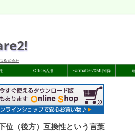
are2!
ス株式会社
活用
Office活用
Formatter/XML関係
下位（後方）互換性という言葉