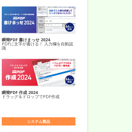
瞬簡PDF 書けまっせ 2024
PDFに文字が書ける！ 入力欄を自動認
識
瞬簡PDF 作成 2024
ドラッグ＆ドロップでPDF作成
システム製品