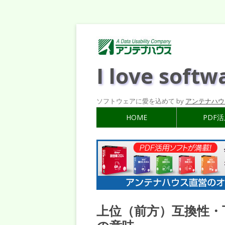
I love softw
ソフトウェアに愛を込めて by
アンテナハウ
HOME
PDF
上位（前方）互換性・