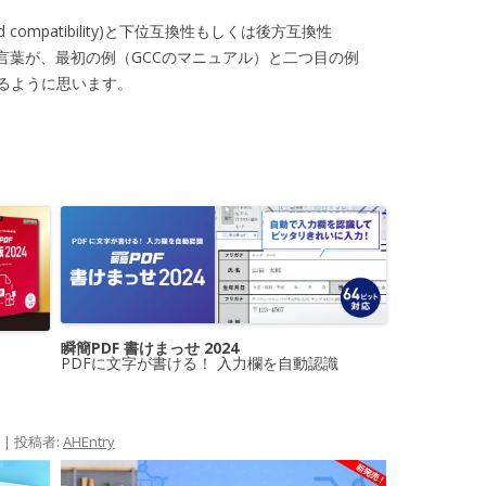
compatibility)と下位互換性もしくは後方互換性
)という二つの言葉が、最初の例（GCCのマニュアル）と二つ目の例
ているように思います。
瞬簡PDF 書けまっせ 2024
PDFに文字が書ける！ 入力欄を自動認識
|
投稿者:
AHEntry