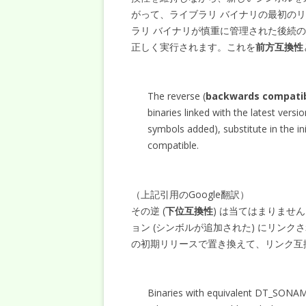
がって、ライブラリ バイナリの最初の
ラリ バイナリが慎重に管理された後続
正しく実行されます。これを
前方互換性
The reverse (
backwards compatib
binaries linked with the latest versio
symbols added), substitute in the ini
compatible.
（上記引用のGoogle翻訳）
その逆 (
下位互換性
) は当てはまりませ
ョン (シンボルが追加された) にリンク
の初期リリースで置き換えて、リンク互
Binaries with equivalent DT_SONA