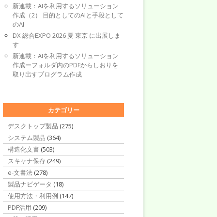
新連載：AIを利用するソリューション
作成（2） 目的としてのAIと手段として
のAI
DX 総合EXPO 2026 夏 東京 に出展しま
す
新連載：AIを利用するソリューション
作成ーフォルダ内のPDFからしおりを
取り出すプログラム作成
カテゴリー
デスクトップ製品
(275)
システム製品
(364)
構造化文書
(503)
スキャナ保存
(249)
e-文書法
(278)
製品ナビゲータ
(18)
使用方法・利用例
(147)
PDF活用
(209)