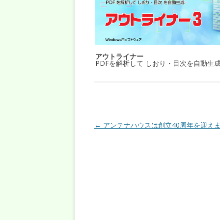
アウトライナー
PDFを解析して しおり・目次を自動生
投稿ナビゲーション
←
アンテナハウスは創立40周年を迎え