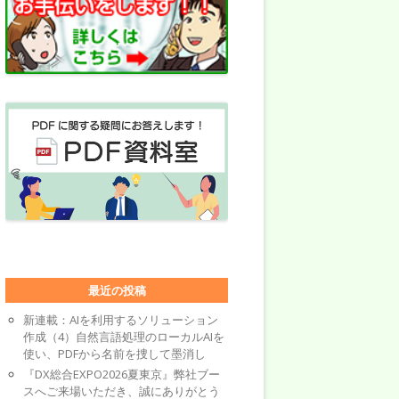
最近の投稿
新連載：AIを利用するソリューション
作成（4）自然言語処理のローカルAIを
使い、PDFから名前を捜して墨消し
『DX総合EXPO2026夏東京』弊社ブー
スへご来場いただき、誠にありがとう