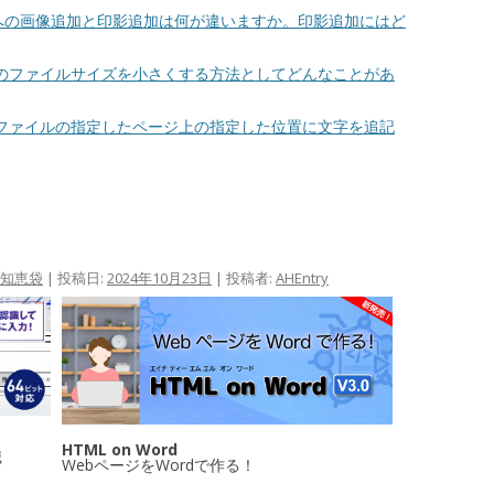
DFへの画像追加と印影追加は何が違いますか。印影追加にはど
PDFのファイルサイズを小さくする方法としてどんなことがあ
PDFファイルの指定したページ上の指定した位置に文字を追記
の知恵袋
| 投稿日:
2024年10月23日
|
投稿者:
AHEntry
HTML on Word
識
WebページをWordで作る！