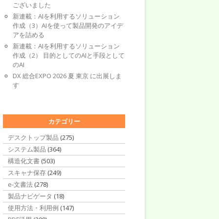
ございました
新連載：AIを利用するソリューション
作成（3）AIを使って製品開発のアイデ
アを詰める
新連載：AIを利用するソリューション
作成（2） 目的としてのAIと手段として
のAI
DX 総合EXPO 2026 夏 東京 に出展しま
す
カテゴリー
デスクトップ製品
(275)
システム製品
(364)
構造化文書
(503)
スキャナ保存
(249)
e-文書法
(278)
製品ナビゲータ
(18)
使用方法・利用例
(147)