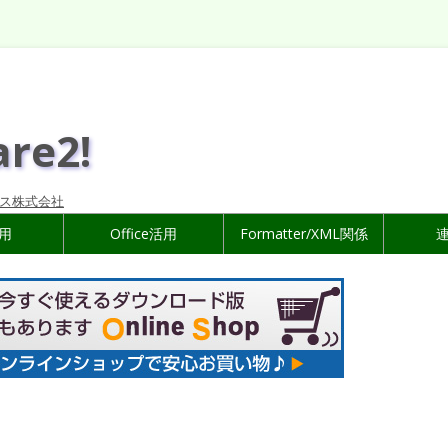
are2!
ス株式会社
活用
Office活用
Formatter/XML関係