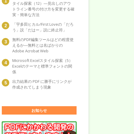
タイル探索（12）―見出しのアウ
トライン番号の付け方を変更する確
実・簡単な方法
「宇多田ヒカル/First Loveの「だろ
う」説「だはー」説に終止符」
無料のPDF編集ツールはどの程度使
えるか―無料とは名ばかりの
Adobe Acrobat Web
Microsoft Excelスタイル探索（5）
Excelのテーマと標準フォントの関
係
出力結果の PDF に勝手にリンクが
作成されてしまう現象
お知らせ