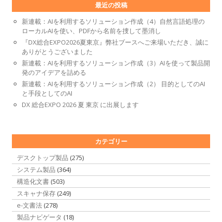
最近の投稿
新連載：AIを利用するソリューション作成（4）自然言語処理の
ローカルAIを使い、PDFから名前を捜して墨消し
『DX総合EXPO2026夏東京』弊社ブースへご来場いただき、誠に
ありがとうございました
新連載：AIを利用するソリューション作成（3）AIを使って製品開
発のアイデアを詰める
新連載：AIを利用するソリューション作成（2） 目的としてのAI
と手段としてのAI
DX 総合EXPO 2026 夏 東京 に出展します
カテゴリー
デスクトップ製品
(275)
システム製品
(364)
構造化文書
(503)
スキャナ保存
(249)
e-文書法
(278)
製品ナビゲータ
(18)