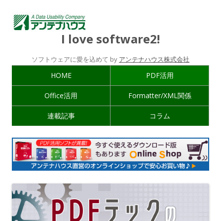
I love software2!
ソフトウェアに愛を込めて by
アンテナハウス株式会社
HOME
PDF活用
Office活用
Formatter/XML関係
連載記事
コラム