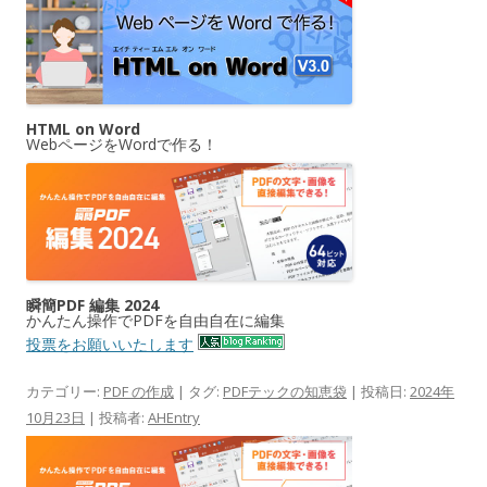
HTML on Word
WebページをWordで作る！
瞬簡PDF 編集 2024
かんたん操作でPDFを自由自在に編集
投票をお願いいたします
カテゴリー:
PDF の作成
| タグ:
PDFテックの知恵袋
| 投稿日:
2024年
10月23日
|
投稿者:
AHEntry