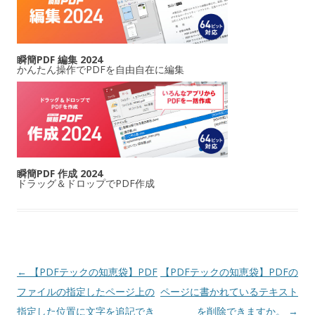
瞬簡PDF 編集 2024
かんたん操作でPDFを自由自在に編集
瞬簡PDF 作成 2024
ドラッグ＆ドロップでPDF作成
投稿ナビゲーション
←
【PDFテックの知恵袋】PDF
【PDFテックの知恵袋】PDFの
ファイルの指定したページ上の
ページに書かれているテキスト
指定した位置に文字を追記でき
を削除できますか。
→