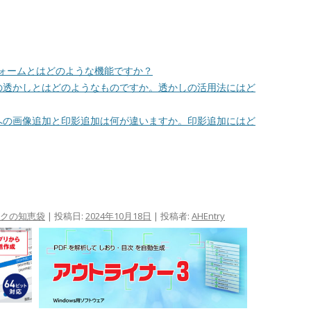
Fフォームとはどのような機能ですか？
DFの透かしとはどのようなものですか。透かしの活用法にはど
DFへの画像追加と印影追加は何が違いますか。印影追加にはど
ックの知恵袋
| 投稿日:
2024年10月18日
|
投稿者:
AHEntry