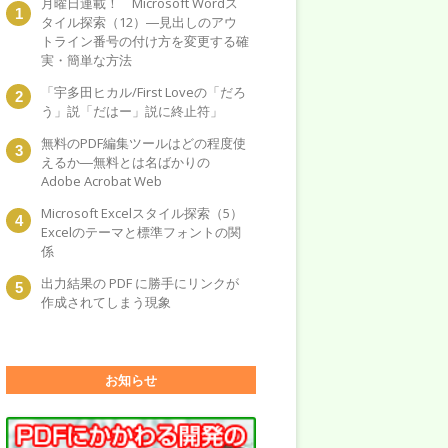
月曜日連載！ Microsoft Wordス
タイル探索（12）―見出しのアウ
トライン番号の付け方を変更する確
実・簡単な方法
「宇多田ヒカル/First Loveの「だろ
う」説「だはー」説に終止符」
無料のPDF編集ツールはどの程度使
えるか―無料とは名ばかりの
Adobe Acrobat Web
Microsoft Excelスタイル探索（5）
Excelのテーマと標準フォントの関
係
出力結果の PDF に勝手にリンクが
作成されてしまう現象
お知らせ