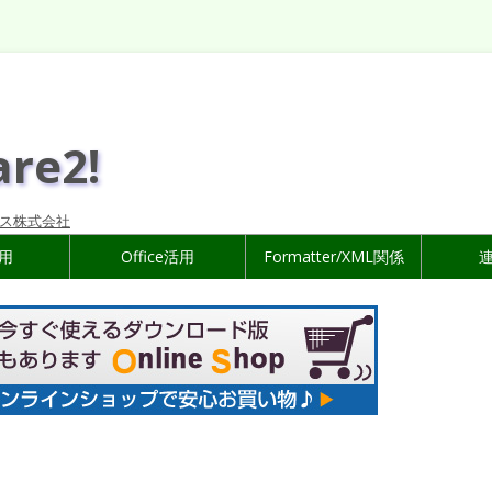
are2!
ス株式会社
活用
Office活用
Formatter/XML関係