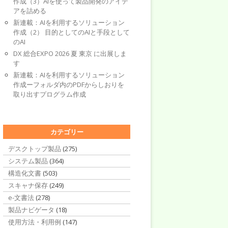
作成（3）AIを使って製品開発のアイデ
アを詰める
新連載：AIを利用するソリューション
作成（2） 目的としてのAIと手段として
のAI
DX 総合EXPO 2026 夏 東京 に出展しま
す
新連載：AIを利用するソリューション
作成ーフォルダ内のPDFからしおりを
取り出すプログラム作成
カテゴリー
デスクトップ製品
(275)
システム製品
(364)
構造化文書
(503)
スキャナ保存
(249)
e-文書法
(278)
製品ナビゲータ
(18)
使用方法・利用例
(147)