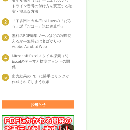
タイル探索（12）―見出しのアウ
トライン番号の付け方を変更する確
実・簡単な方法
「宇多田ヒカル/First Loveの「だろ
う」説「だはー」説に終止符」
無料のPDF編集ツールはどの程度使
えるか―無料とは名ばかりの
Adobe Acrobat Web
Microsoft Excelスタイル探索（5）
Excelのテーマと標準フォントの関
係
出力結果の PDF に勝手にリンクが
作成されてしまう現象
お知らせ