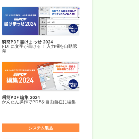
瞬簡PDF 書けまっせ 2024
PDFに文字が書ける！ 入力欄を自動認
識
瞬簡PDF 編集 2024
かんたん操作でPDFを自由自在に編集
システム製品