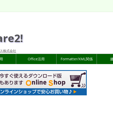
are2!
ス株式会社
活用
Office活用
Formatter/XML関係