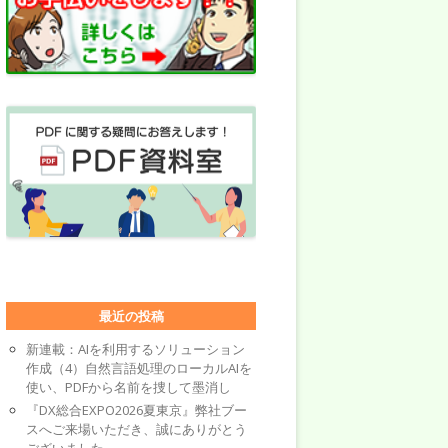
最近の投稿
新連載：AIを利用するソリューション
作成（4）自然言語処理のローカルAIを
使い、PDFから名前を捜して墨消し
『DX総合EXPO2026夏東京』弊社ブー
スへご来場いただき、誠にありがとう