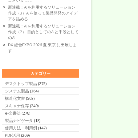
ございました
新連載：AIを利用するソリューション
作成（3）AIを使って製品開発のアイデ
アを詰める
新連載：AIを利用するソリューション
作成（2） 目的としてのAIと手段として
のAI
DX 総合EXPO 2026 夏 東京 に出展しま
す
カテゴリー
デスクトップ製品
(275)
システム製品
(364)
構造化文書
(503)
スキャナ保存
(249)
e-文書法
(278)
製品ナビゲータ
(18)
使用方法・利用例
(147)
PDF活用
(209)