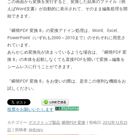
この画面から変換を実行すると、変換した結果のファイル（例
えばWord文書）が自動的に表示されて、そのまま編集処理を開
始できます。
『瞬簡PDF 変換 8』の変換アドイン処理は、Word、Excel、
PowerPoint（いずれも2000～2010まで）のそれぞれに用意さ
れています。
あらかじめ変換先が決まっているような場合は、『瞬簡PDF 変
換 8』の本体を起動しなくても直接PDFを開いて変換→編集を
シームレスに行うことができます。
『瞬簡PDF 変換 8』をお使いの際は、是非この便利な機能をお
試しください。
投票をお願いいたします
カテゴリー:
デスクトップ製品
,
瞬簡PDF 変換
| 投稿日:
2012年12月25
日
|
投稿者:
AHEntry