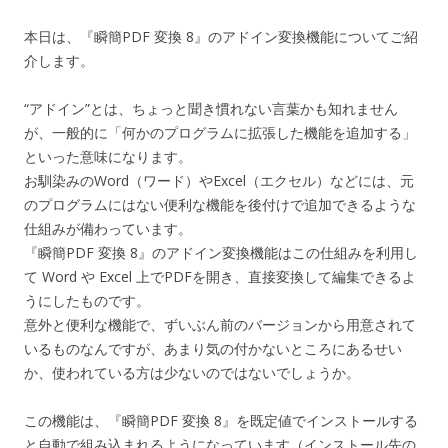
本日は、『瞬簡PDF 変換 8』のアドイン変換機能についてご紹
介します。
“アドイン”とは、ちょっと聞き慣れない言葉かも知れません
が、一般的に「何かのプログラムに拡張した機能を追加する」
といった意味になります。
お馴染みのWord（ワード）やExcel（エクセル）などには、元
のプログラムにはない便利な機能を後付けで追加できるような
仕組みが備わっています。
『瞬簡PDF 変換 8』のアドイン変換機能はこの仕組みを利用し
て Word や Excel 上でPDFを開き、直接変換して編集できるよ
うにしたものです。
意外と便利な機能で、ずいぶん前のバージョンから用意されて
いるものなんですが、あまり気の付かないところにあるせい
か、使われている方は少ないのではないでしょうか。
この機能は、『瞬簡PDF 変換 8』を既定値でインストールする
と自動で組み込まれるようになっています（インストール先の