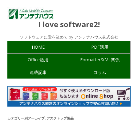
I love software2!
ソフトウェアに愛を込めて by
アンテナハウス株式会社
HOME
PDF活用
Office活用
Formatter/XML関係
連載記事
コラム
カテゴリー別アーカイブ:
デスクトップ製品