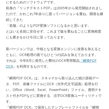
にするためのソフトウェアです。
前身の『リッチテキストPDF』は2005年から発売開始されまし
たので、かれこれ7年余りに渡ってバージョンを重ね、開発を継
続してきた
「老舗」のようなPDF変換ソフトになるかと思います。
とはいえ名前に安住せず、これまで版を重ねるごとに変換精度
にも磨きをかけ今日に至っております。
新バージョンでは、中核となる変換エンジンに改善を加えると
ともに、OCR処理の面でもひとつの試みを加えております。
それは、今年8月に発売した弊社のOCR専用製品
『瞬簡PDF
OCR
』を利用するものです。
『瞬簡PDF OCR』は、スキャナから取り込んだ紙の原稿デー
タ、PDF、画像ファイルにOCR（光学式文字認識）処理を行
い、Office（Word、Excel、PowerPoint）ファイル、透明テキ
スト付きPDFなどに変換する、活字OCR変換ユーティリティで
す。
『瞬簡PDF OCR』で保存したテンプレートファイルを『瞬簡