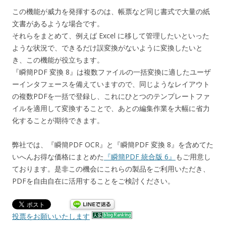
この機能が威力を発揮するのは、帳票など同じ書式で大量の紙
文書があるような場合です。
それらをまとめて、例えば Excel に移して管理したいといった
ような状況で、できるだけ誤変換がないように変換したいと
き、この機能が役立ちます。
『瞬簡PDF 変換 8』は複数ファイルの一括変換に適したユーザ
ーインタフェースを備えていますので、同じようなレイアウト
の複数PDFを一括で登録し、これにひとつのテンプレートファ
イルを適用して変換することで、あとの編集作業を大幅に省力
化することが期待できます。
弊社では、『瞬簡PDF OCR』と『瞬簡PDF 変換 8』を含めてた
いへんお得な価格にまとめた
『瞬簡PDF 統合版 6』
もご用意し
ております。是非この機会にこれらの製品をご利用いただき、
PDFを自由自在に活用することをご検討ください。
投票をお願いいたします