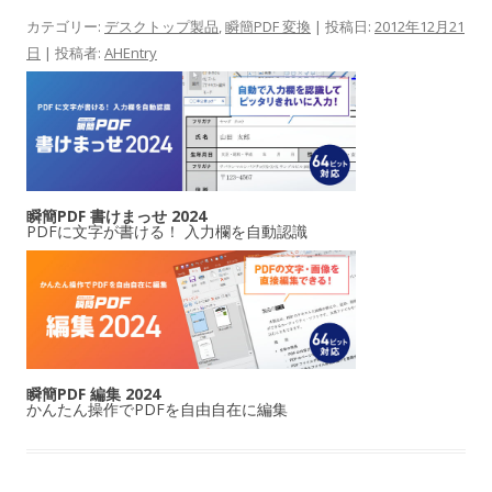
カテゴリー:
デスクトップ製品
,
瞬簡PDF 変換
| 投稿日:
2012年12月21
日
|
投稿者:
AHEntry
瞬簡PDF 書けまっせ 2024
PDFに文字が書ける！ 入力欄を自動認識
瞬簡PDF 編集 2024
かんたん操作でPDFを自由自在に編集