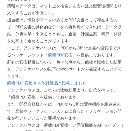
情報やデータは、ネット上を検索、あるいは文献管理機関より
入手することが出来ます。
担当者は、情報やデータの多くがPDF文書として存在するの
で、PDF文書の具体的なデータの再利用ができれば、データ収
集、分析を早く出来るとともに、企画・計画立案、研究・開発
を効率よく進めることができます。
そこで、アンテナハウスは、PDFからOffice文書へ逆変換でき
るパッケージソフト
「瞬簡PDF変換」
を提供しております。
肝心の変換精度について、色々な点から、他社と比較した結果
を、アンテナハウスの以下のWebサイトから確認することがで
きます。
瞬簡PDF 変換 8 を他社製品と比較しました
アンテナハウスは、これらの比較結果より、自信を持って、
「瞬簡PDF変換」を提供しております。
また、開発会社様からは、PDFからOffice変換機能を組み込ん
で、業務やワークフローシステムに合ったアプリケーション開
発を行いたいと云った要望があります。
アンテナハウスは「瞬簡PDF変換」と同等機能をAPIライブラリ