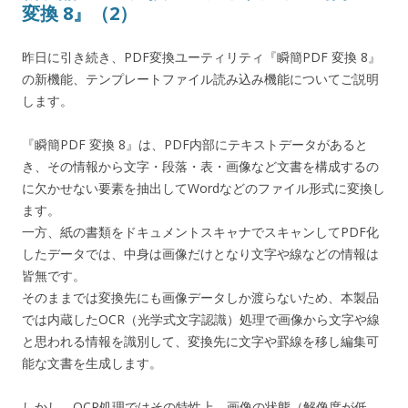
変換 8』（2）
昨日に引き続き、PDF変換ユーティリティ『瞬簡PDF 変換 8』
の新機能、テンプレートファイル読み込み機能についてご説明
します。
『瞬簡PDF 変換 8』は、PDF内部にテキストデータがあると
き、その情報から文字・段落・表・画像など文書を構成するの
に欠かせない要素を抽出してWordなどのファイル形式に変換し
ます。
一方、紙の書類をドキュメントスキャナでスキャンしてPDF化
したデータでは、中身は画像だけとなり文字や線などの情報は
皆無です。
そのままでは変換先にも画像データしか渡らないため、本製品
では内蔵したOCR（光学式文字認識）処理で画像から文字や線
と思われる情報を識別して、変換先に文字や罫線を移し編集可
能な文書を生成します。
しかし、OCR処理ではその特性上、画像の状態（解像度が低