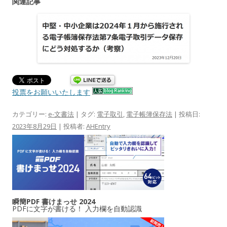
関連記事
投票をお願いいたします
カテゴリー:
e-文書法
| タグ:
電子取引
,
電子帳簿保存法
| 投稿日:
2023年8月29日
|
投稿者:
AHEntry
瞬簡PDF 書けまっせ 2024
PDFに文字が書ける！ 入力欄を自動認識