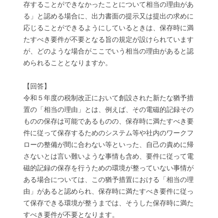
存することができなかったことについて相当の理由があ
る」と認める場合に、出力書面の提示又は提出の求めに
応じることができるようにしているときは、保存時に満
たすべき要件が不要となる旨の規定が設けられています
が、どのような場合がここでいう相当の理由があると認
められることとなりますか。
【回答】
令和５年度の税制改正において創設された新たな猶予措
置の「相当の理由」とは、例えば、その電磁的記録その
ものの保存は可能であるものの、保存時に満たすべき要
件に従って保存するためのシステム等や社内のワークフ
ローの整備が間に合わない等といった、自己の責めに帰
さないとは言い難いような事情も含め、要件に従って電
磁的記録の保存を行うための環境が整っていない事情が
ある場合については、この猶予措置における「相当の理
由」があると認められ、保存時に満たすべき要件に従っ
て保存できる環境が整うまでは、そうした保存時に満た
すべき要件が不要となります。