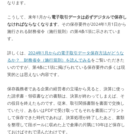
なります。
こうして、来年1月から
電子取引データは必ずデジタルで保存し
なければならなくなります
。その保存要件が2024年1月1日から
施行される財務省令（施行規則）の第4条1項に示されていま
す。
詳しくは、
2024年1月からの電子取引データ保存方法がどうな
るか？ 財務省令（施行規則）を読んでみる
をご覧いただきた
いのですが、第4条に1項に掲げられている保存要件の多くは現
実的とは思えない内容です。
保存義務者である企業の経営者の立場から見ると、決算に使っ
た請求書・領収書などの書類は、決算が終わってしまえば、そ
の役目を終えたものです。従来、取引関係書類を書面で交換し
ていたり、あるいはPDFで受け取ってもそれを書面にプリント
して保存できた時代であれば、決算処理が終了したあと、書類
を整理して段ボールに収めた上で倉庫の片隅に10年ほど保存し
ておけばそれで済んだわけです。