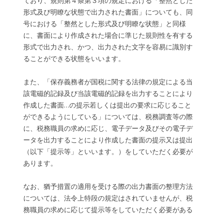
ており、規則第４条第３項の規定における「整然とした
形式及び明瞭な状態で出力された書面」についても、同
号における「整然とした形式及び明瞭な状態」と同様
に、書面により作成された場合に準じた規則性を有する
形式で出力され、かつ、出力された文字を容易に識別す
ることができる状態をいいます。
また、「保存義務者が国税に関する法律の規定による当
該電磁的記録及び当該電磁的記録を出力することにより
作成した書面…の提示若しくは提出の要求に応じること
ができるようにしている」については、税務調査等の際
に、税務職員の求めに応じ、電子データ及びその電子デ
ータを出力することにより作成した書面の提示又は提出
（以下「提示等」といいます。）をしていただく必要が
あります。
なお、猶予措置の適用を受ける際の出力書面の整理方法
については、法令上特段の規定はされていませんが、税
務職員の求めに応じて提示等をしていただく必要がある