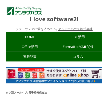
I love software2!
ソフトウェアに愛を込めて by
アンテナハウス株式会社
HOME
PDF活用
Office活用
Formatter/XML関係
連載記事
コラム
タグ別アーカイブ:
電子帳簿保存法