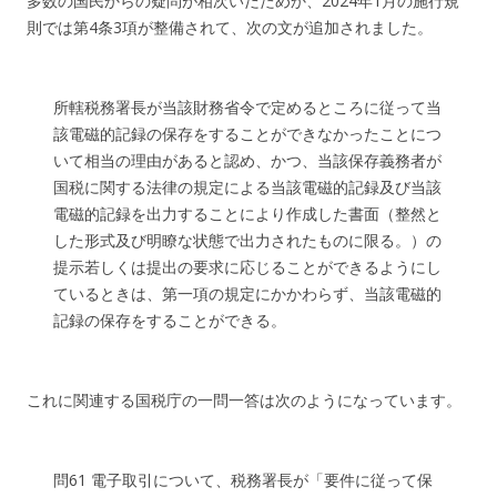
多数の国民からの疑問が相次いだためか、2024年1月の施行規
則では第4条3項が整備されて、次の文が追加されました。
所轄税務署長が当該財務省令で定めるところに従って当
該電磁的記録の保存をすることができなかったことにつ
いて相当の理由があると認め、かつ、当該保存義務者が
国税に関する法律の規定による当該電磁的記録及び当該
電磁的記録を出力することにより作成した書面（整然と
した形式及び明瞭な状態で出力されたものに限る。）の
提示若しくは提出の要求に応じることができるようにし
ているときは、第一項の規定にかかわらず、当該電磁的
記録の保存をすることができる。
これに関連する国税庁の一問一答は次のようになっています。
問61 電子取引について、税務署長が「要件に従って保