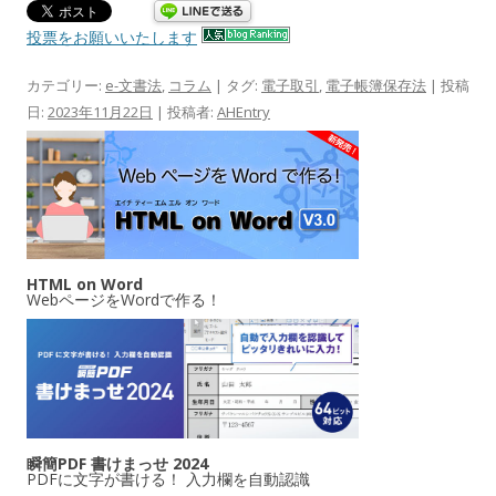
投票をお願いいたします
カテゴリー:
e-文書法
,
コラム
| タグ:
電子取引
,
電子帳簿保存法
| 投稿
日:
2023年11月22日
|
投稿者:
AHEntry
HTML on Word
WebページをWordで作る！
瞬簡PDF 書けまっせ 2024
PDFに文字が書ける！ 入力欄を自動認識