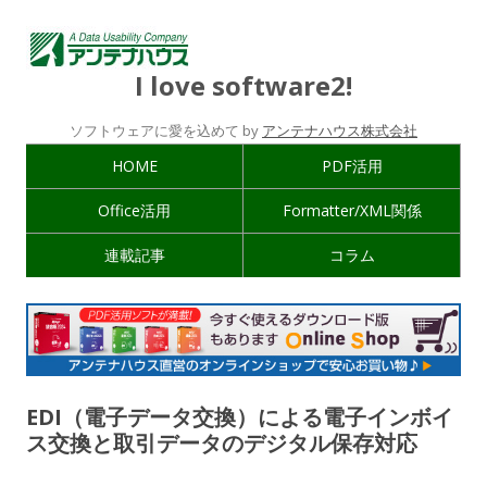
I love software2!
ソフトウェアに愛を込めて by
アンテナハウス株式会社
HOME
PDF活用
Office活用
Formatter/XML関係
連載記事
コラム
EDI（電子データ交換）による電子インボイ
ス交換と取引データのデジタル保存対応