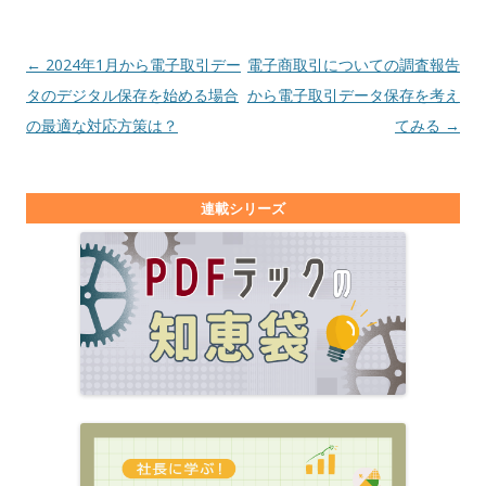
投稿ナビゲーション
←
2024年1月から電子取引デー
電子商取引についての調査報告
タのデジタル保存を始める場合
から電子取引データ保存を考え
の最適な対応方策は？
てみる
→
連載シリーズ