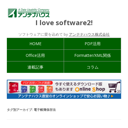
I love software2!
ソフトウェアに愛を込めて by
アンテナハウス株式会社
HOME
PDF活用
Office活用
Formatter/XML関係
連載記事
コラム
タグ別アーカイブ:
電子帳簿保存法