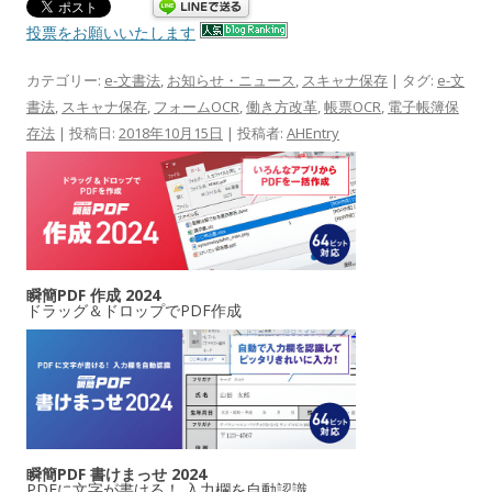
投票をお願いいたします
カテゴリー:
e-文書法
,
お知らせ・ニュース
,
スキャナ保存
| タグ:
e-文
書法
,
スキャナ保存
,
フォームOCR
,
働き方改革
,
帳票OCR
,
電子帳簿保
存法
| 投稿日:
2018年10月15日
|
投稿者:
AHEntry
瞬簡PDF 作成 2024
ドラッグ＆ドロップでPDF作成
瞬簡PDF 書けまっせ 2024
PDFに文字が書ける！ 入力欄を自動認識