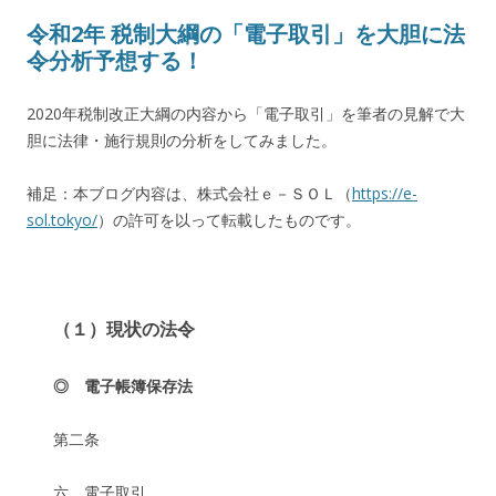
令和2年 税制大綱の「電子取引」を大胆に法
令分析予想する！
2020年税制改正大綱の内容から「電子取引」を筆者の見解で大
胆に法律・施行規則の分析をしてみました。
補足：本ブログ内容は、株式会社ｅ－ＳＯＬ（
https://e-
sol.tokyo/
）の許可を以って転載したものです。
（１）現状の法令
◎ 電子帳簿保存法
第二条
六 電子取引