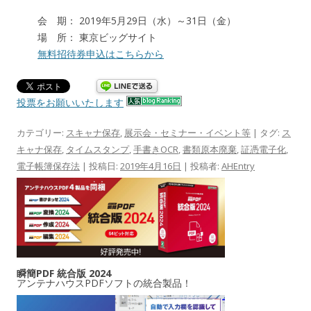
会 期： 2019年5月29日（水）～31日（金）
場 所： 東京ビッグサイト
無料招待券申込はこちらから
投票をお願いいたします
カテゴリー:
スキャナ保存
,
展示会・セミナー・イベント等
| タグ:
ス
キャナ保存
,
タイムスタンプ
,
手書きOCR
,
書類原本廃棄
,
証憑電子化
,
電子帳簿保存法
| 投稿日:
2019年4月16日
|
投稿者:
AHEntry
瞬簡PDF 統合版 2024
アンテナハウスPDFソフトの統合製品！