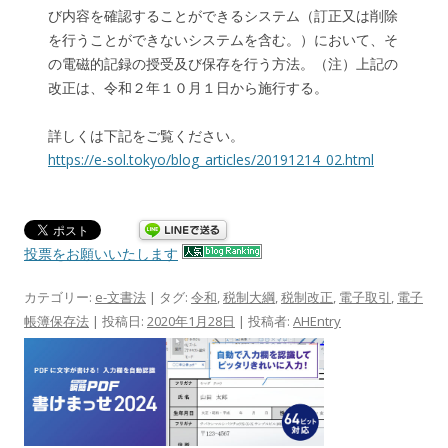
び内容を確認することができるシステム（訂正又は削除
を行うことができないシステムを含む。）において、そ
の電磁的記録の授受及び保存を行う方法。（注）上記の
改正は、令和２年１０月１日から施行する。
詳しくは下記をご覧ください。
https://e-sol.tokyo/blog_articles/20191214_02.html
投票をお願いいたします
カテゴリー:
e-文書法
| タグ:
令和
,
税制大綱
,
税制改正
,
電子取引
,
電子
帳簿保存法
| 投稿日:
2020年1月28日
|
投稿者:
AHEntry