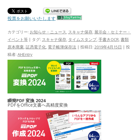
投票をお願いいたします
カテゴリー:
お知らせ・ニュース
,
スキャナ保存
,
展示会・セミナー・
イベント等
| タグ:
スキャナ保存
,
タイムスタンプ
,
手書きOCR
,
書類
原本廃棄
,
証憑電子化
,
電子帳簿保存法
| 投稿日:
2019年4月15日
|
投
稿者:
AHEntry
瞬簡PDF 変換 2024
PDFをOffice文書へ高精度変換