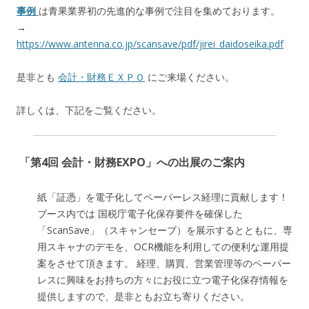
事例
は青果業界初の先進的な事例で注目を集めております。
→
https://www.antenna.co.jp/scansave/pdf/jirei_daidoseika.pdf
是非とも
会計・財務ＥＸＰＯ
にご来場ください。
詳しくは、下記をご覧ください。
「第4回 会計・財務EXPO」への出展のご案内
紙「証憑」を電子化してペーパーレス経理に貢献します！
ブース内では 国税庁電子化保存要件を確保した
「ScanSave」（スキャンセーブ）を展示するとともに、専
用スキャナのデモを、OCR機能を利用しての便利な運用提
案をさせて頂きます。 経理、購買、営業管理等のペーパー
レスに興味をお持ちの方々にお役に立つ電子化保存情報を
提供しますので、是非ともお立ち寄りください。