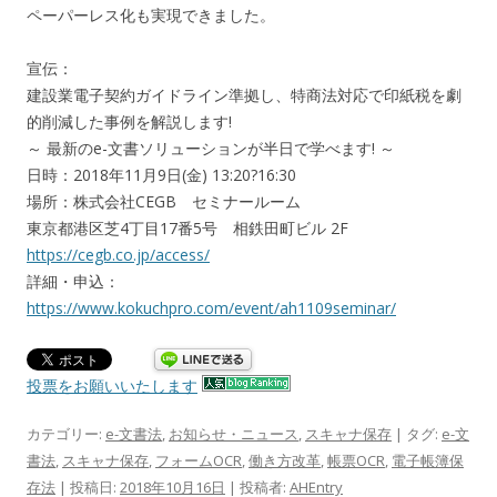
ペーパーレス化も実現できました。
宣伝：
建設業電子契約ガイドライン準拠し、特商法対応で印紙税を劇
的削減した事例を解説します!
～ 最新のe-文書ソリューションが半日で学べます! ～
日時：2018年11月9日(金) 13:20?16:30
場所：株式会社CEGB セミナールーム
東京都港区芝4丁目17番5号 相鉄田町ビル 2F
https://cegb.co.jp/access/
詳細・申込：
https://www.kokuchpro.com/event/ah1109seminar/
投票をお願いいたします
カテゴリー:
e-文書法
,
お知らせ・ニュース
,
スキャナ保存
| タグ:
e-文
書法
,
スキャナ保存
,
フォームOCR
,
働き方改革
,
帳票OCR
,
電子帳簿保
存法
| 投稿日:
2018年10月16日
|
投稿者:
AHEntry