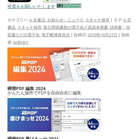
投票をお願いいたします
カテゴリー:
e-文書法
,
お知らせ・ニュース
,
スキャナ保存
| タグ:
e-文
書法
,
スキャナ保存
,
取引関係書類の電子化と紙原本廃棄
,
請求書・領
収書などの電子化
,
電子帳簿保存法
| 投稿日:
2019年10月21日
|
投稿
者:
AHEntry
瞬簡PDF 編集 2024
かんたん操作でPDFを自由自在に編集
瞬簡PDF 書けまっせ 2024