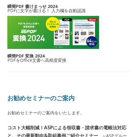
瞬簡PDF 書けまっせ 2024
PDFに文字が書ける！ 入力欄を自動認識
瞬簡PDF 変換 2024
PDFをOffice文書へ高精度変換
お勧めセミナーのご案内
お勧めセミナーのご案内をいたします。
コスト大幅削減！ASPによる領収書・請求書の電帳法対応
と、その最新動向&取組事例ご紹介セミナー
～ASPグルー