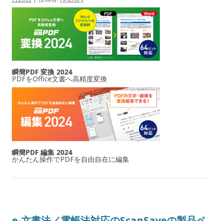
瞬簡PDF 変換 2024
PDFをOffice文書へ高精度変換
瞬簡PDF 編集 2024
かんたん操作でPDFを自由自在に編集
e-文書法／電帳法対応のScanSaveの製品ペ