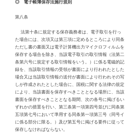
◎ 電子帳簿保存法施行規則
第八条
法第十条に規定する保存義務者は、電子取引を行っ
た場合には、次項又は第三項に定めるところにより同条
ただし書の書面又は電子計算機出力マイクロフィルムを
保存する場合を除き、当該電子取引の取引情報（法第二
条第六号に規定する取引情報をいう。）に係る電磁的記
録を、当該取引情報の受領が書面により行われたとした
場合又は当該取引情報の送付が書面により行われその写
しが作成されたとした場合に、国税に関する法律の規定
により、当該書面を保存すべきこととなる場所に、当該
書面を保存すべきこととなる期間、次の各号に掲げるい
ずれかの措置を行い、第三条第一項第四号並びに同条第
五項第七号において準用する同条第一項第三号（同号イ
に係る部分に限る。）及び第五号に掲げる要件に従って
保存しなければならない。