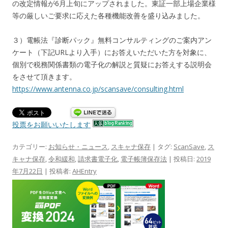
の改定情報が6月上旬にアップされました。東証一部上場企業様
等の厳しいご要求に応えた各種機能改善を盛り込みました。
３）電帳法『診断パック』無料コンサルティングのご案内アン
ケート（下記URLより入手）にお答えいただいた方を対象に、
個別で税務関係書類の電子化の解説と質疑にお答えする説明会
をさせて頂きます。
https://www.antenna.co.jp/scansave/consulting.html
投票をお願いいたします
カテゴリー:
お知らせ・ニュース
,
スキャナ保存
| タグ:
ScanSave
,
ス
キャナ保存
,
令和緩和
,
請求書電子化
,
電子帳簿保存法
| 投稿日:
2019
年7月22日
|
投稿者:
AHEntry