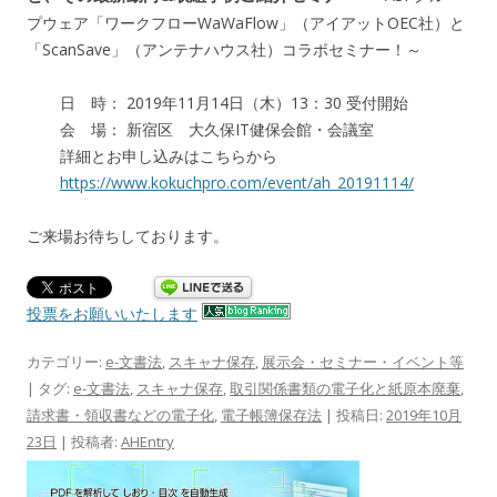
プウェア「ワークフローWaWaFlow」（アイアットOEC社）と
「ScanSave」（アンテナハウス社）コラボセミナー！～
日 時： 2019年11月14日（木）13：30 受付開始
会 場： 新宿区 大久保IT健保会館・会議室
詳細とお申し込みはこちらから
https://www.kokuchpro.com/event/ah_20191114/
ご来場お待ちしております。
投票をお願いいたします
カテゴリー:
e-文書法
,
スキャナ保存
,
展示会・セミナー・イベント等
| タグ:
e-文書法
,
スキャナ保存
,
取引関係書類の電子化と紙原本廃棄
,
請求書・領収書などの電子化
,
電子帳簿保存法
| 投稿日:
2019年10月
23日
|
投稿者:
AHEntry