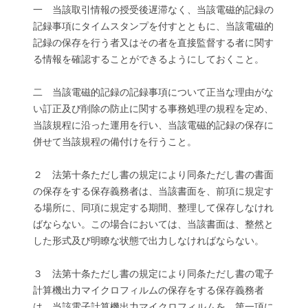
一 当該取引情報の授受後遅滞なく、当該電磁的記録の
記録事項にタイムスタンプを付すとともに、当該電磁的
記録の保存を行う者又はその者を直接監督する者に関す
る情報を確認することができるようにしておくこと。
二 当該電磁的記録の記録事項について正当な理由がな
い訂正及び削除の防止に関する事務処理の規程を定め、
当該規程に沿った運用を行い、当該電磁的記録の保存に
併せて当該規程の備付けを行うこと。
２ 法第十条ただし書の規定により同条ただし書の書面
の保存をする保存義務者は、当該書面を、前項に規定す
る場所に、同項に規定する期間、整理して保存しなけれ
ばならない。この場合においては、当該書面は、整然と
した形式及び明瞭な状態で出力しなければならない。
３ 法第十条ただし書の規定により同条ただし書の電子
計算機出力マイクロフィルムの保存をする保存義務者
は、当該電子計算機出力マイクロフィルムを、第一項に