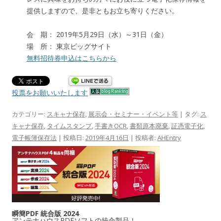
提供しますので、是非ともお立ち寄りください。
会 期： 2019年5月29日（水）～31日（金）
場 所： 東京ビッグサイト
無料招待券申込はこちらから
投票をお願いいたします
カテゴリー:
スキャナ保存
,
展示会・セミナー・イベント等
| タグ:
ス
キャナ保存
,
タイムスタンプ
,
手書きOCR
,
書類原本廃棄
,
証憑電子化
,
電子帳簿保存法
| 投稿日:
2019年4月16日
|
投稿者:
AHEntry
瞬簡PDF 統合版 2024
アンテナハウスPDFソフトの統合製品！