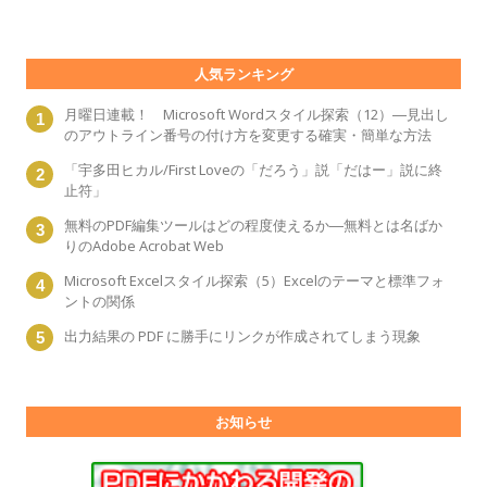
人気ランキング
月曜日連載！ Microsoft Wordスタイル探索（12）―見出し
のアウトライン番号の付け方を変更する確実・簡単な方法
「宇多田ヒカル/First Loveの「だろう」説「だはー」説に終
止符」
無料のPDF編集ツールはどの程度使えるか―無料とは名ばか
りのAdobe Acrobat Web
Microsoft Excelスタイル探索（5）Excelのテーマと標準フォ
ントの関係
出力結果の PDF に勝手にリンクが作成されてしまう現象
お知らせ