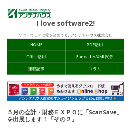
I love software2!
ソフトウェアに愛を込めて by
アンテナハウス株式会社
HOME
PDF活用
Office活用
Formatter/XML関係
連載記事
コラム
５月の会計・財務ＥＸＰＯに「ScanSave」
を出展します！「その２」