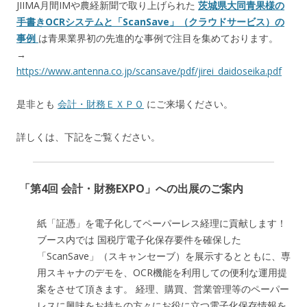
JIIMA月間IMや農経新聞で取り上げられた
茨城県大同青果様の
手書きOCRシステムと「ScanSave」（クラウドサービス）の
事例
は青果業界初の先進的な事例で注目を集めております。
→
https://www.antenna.co.jp/scansave/pdf/jirei_daidoseika.pdf
是非とも
会計・財務ＥＸＰＯ
にご来場ください。
詳しくは、下記をご覧ください。
「第4回 会計・財務EXPO」への出展のご案内
紙「証憑」を電子化してペーパーレス経理に貢献します！
ブース内では 国税庁電子化保存要件を確保した
「ScanSave」（スキャンセーブ）を展示するとともに、専
用スキャナのデモを、OCR機能を利用しての便利な運用提
案をさせて頂きます。 経理、購買、営業管理等のペーパー
レスに興味をお持ちの方々にお役に立つ電子化保存情報を