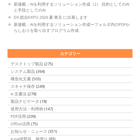
新連載：AIを利用するソリューション作成（2） 目的としてのAI
と手段としてのAI
DX 総合EXPO 2026 夏 東京 に出展します
新連載：AIを利用するソリューション作成ーフォルダ内のPDFか
らしおりを取り出すプログラム作成
カテゴリー
デスクトップ製品
(275)
システム製品
(364)
構造化文書
(503)
スキャナ保存
(249)
e-文書法
(278)
製品ナビゲータ
(18)
使用方法・利用例
(147)
PDF活用
(209)
Office活用
(75)
お知らせ・ニュース
(351)
e-na伊那谷 旅便り
(83)