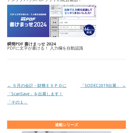
瞬簡PDF 書けまっせ 2024
PDFに文字が書ける！ 入力欄を自動認識
投稿ナビゲーション
←
５月の会計・財務ＥＸＰＯに
「SODEC2019出展」
→
「ScanSave」を出展します！
「その１」
連載シリーズ