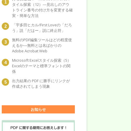
タイル探索（12）―見出しのアウ
トライン番号の付け方を変更する確
実・簡単な方法
「宇多田ヒカル/First Loveの「だろ
う」説「だはー」説に終止符」
無料のPDF編集ツールはどの程度使
えるか―無料とは名ばかりの
Adobe Acrobat Web
Microsoft Excelスタイル探索（5）
Excelのテーマと標準フォントの関
係
出力結果の PDF に勝手にリンクが
作成されてしまう現象
お知らせ