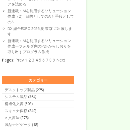
アを詰める
新連載：AIを利用するソリューション
作成（2） 目的としてのAIと手段として
のAI
DX 総合EXPO 2026 夏 東京 に出展しま
す
新連載：AIを利用するソリューション
作成ーフォルダ内のPDFからしおりを
取り出すプログラム作成
Pages:
Prev
1
2
3
4
5
6
7
8
9
Next
カテゴリー
デスクトップ製品
(275)
システム製品
(364)
構造化文書
(503)
スキャナ保存
(249)
e-文書法
(278)
製品ナビゲータ
(18)