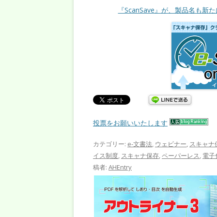
『ScanSave』が、製品名も新た
投票をお願いいたします
カテゴリー:
e-文書法
,
ウェビナー
,
スキャナ
イス制度
,
スキャナ保存
,
ペーパーレス
,
電子
稿者:
AHEntry