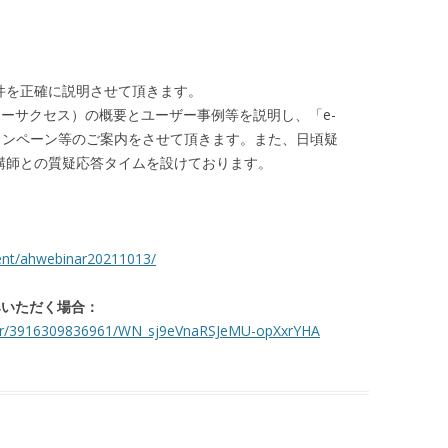
件を正確に説明させて頂きます。
」（イーサクセス）の概要とユーザー事例等を説明し、「e-
・キャンペーン等のご案内をさせて頂きます。また、日頃疑
講師との質疑応答タイムを設けております。
：
ent/ahwebinar20211013/
みいただく場合：
ster/3916309836961/WN_sj9eVnaRSJeMU-opXxrYHA