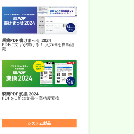
瞬簡PDF 書けまっせ 2024
PDFに文字が書ける！ 入力欄を自動認
識
瞬簡PDF 変換 2024
PDFをOffice文書へ高精度変換
システム製品