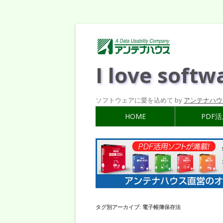
I love softw
ソフトウェアに愛を込めて by
アンテナハウ
HOME
PDF
タグ別アーカイブ:
電子帳簿保存法