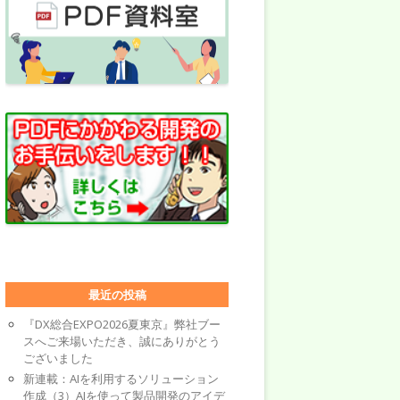
最近の投稿
『DX総合EXPO2026夏東京』弊社ブー
スへご来場いただき、誠にありがとう
ございました
新連載：AIを利用するソリューション
作成（3）AIを使って製品開発のアイデ