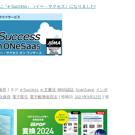
に『e-Success』（イー・サクセス）になりました!
保存
| タグ:
e-Success
,
e-文書法
,
JIIMA認証
,
ScanSave
,
インボ
化保存
,
電子取引
,
電子帳簿保存法
| 投稿日:
2021年9月22日
|
投