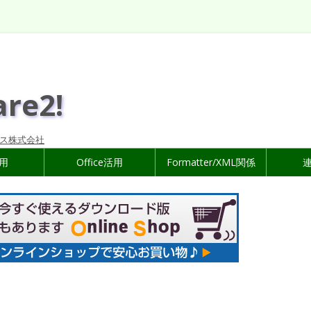
are2!
ス株式会社
活用
Office活用
Formatter/XML関係