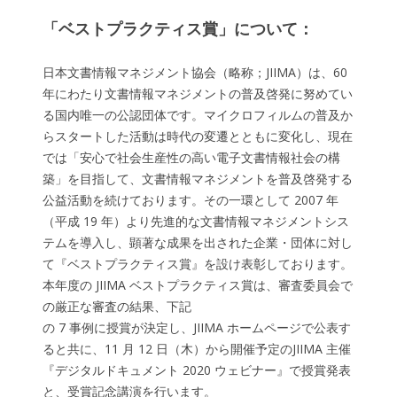
「ベストプラクティス賞」について：
日本文書情報マネジメント協会（略称；JIIMA）は、60
年にわたり文書情報マネジメントの普及啓発に努めてい
る国内唯一の公認団体です。マイクロフィルムの普及か
らスタートした活動は時代の変遷とともに変化し、現在
では「安心で社会生産性の高い電子文書情報社会の構
築」を目指して、文書情報マネジメントを普及啓発する
公益活動を続けております。その一環として 2007 年
（平成 19 年）より先進的な文書情報マネジメントシス
テムを導入し、顕著な成果を出された企業・団体に対し
て『ベストプラクティス賞』を設け表彰しております。
本年度の JIIMA ベストプラクティス賞は、審査委員会で
の厳正な審査の結果、下記
の 7 事例に授賞が決定し、JIIMA ホームページで公表す
ると共に、11 月 12 日（木）から開催予定のJIIMA 主催
『デジタルドキュメント 2020 ウェビナー』で授賞発表
と、受賞記念講演を行います。