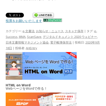
投票をお願いいたします
カテゴリー:
e-文書法
,
お知らせ・ニュース
,
スキャナ保存
| タグ:
e-
Success
,
JIIMA
,
ScanSave
,
デジタルドキュメント 2020 ウェビナー
,
日本文書情報マネジメント協会
,
電子帳簿保存法
| 投稿日:
2020年9月
18日
|
投稿者:
AHEntry
HTML on Word
WebページをWordで作る！