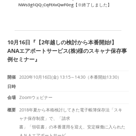
NWs3g1QQ_CqFtXvQwF0eg
【※終了しました】
10月16日『【2年越しの検討から本番開始!】
ANAエアポートサービス(株)様のスキャナ保存事
例セミナー』
開催
2020年10月16日(金)
13:15～14:30（本番開始
13:30
）
日時
会場
Zoomウェビナー
概要
2018年夏から本格検討してきた電子帳簿保存法「スキ
ャナ保存制度」で、「請求
書」「領収書」の本番運用を迎え、安定稼働に入られた
ＡＮＡエアポートサービ