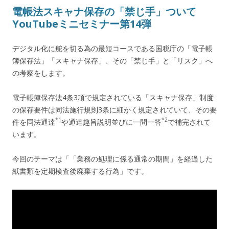
電帳法スキャナ保存の「禁じ手」ついて
YouTubeミニセミナー第14弾
デジタル化に舵を切る為の最短コースである国税庁の「電子帳
簿保存法」「スキャナ保存」、その「禁じ手」と「リスク」へ
の考察をします。
電子帳簿保存法4条3項で規定されている「スキャナ保存」制度
の保存要件は同法施行規則3条に細かく規定されていて、その要
*1
*2
件を同法通達
や通達趣旨説明並びに一問一答
で補完されて
います。
今回のテーマは「「業務の処理に係る通常の期間」を経過した
紙書類を定期検査後廃棄する行為」です。