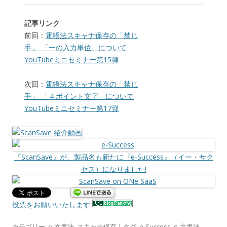
記事リンク
前回：
電帳法スキャナ保存の「禁じ
手」_「一の入力単位」について
YouTubeミニセミナー第15弾
次回：
電帳法スキャナ保存の「禁じ
手」_「４ポイント文字」について
YouTubeミニセミナー第17弾
『ScanSave』が、製品名も新たに『e-Success』（イー・サク
セス）になりました!
投票をお願いいたします
カテゴリー:
e-文書法
,
スキャナ保存
| タグ:
e-Success
,
e-文書法
,