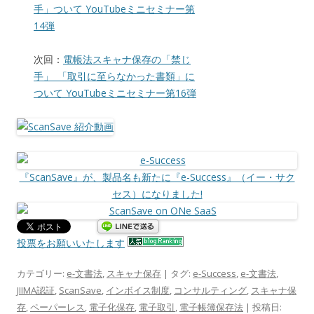
手」ついて YouTubeミニセミナー第
14弾
次回：
電帳法スキャナ保存の「禁じ
手」_「取引に至らなかった書類」に
ついて YouTubeミニセミナー第16弾
『ScanSave』が、製品名も新たに『e-Success』（イー・サク
セス）になりました!
投票をお願いいたします
カテゴリー:
e-文書法
,
スキャナ保存
| タグ:
e-Success
,
e-文書法
,
JIIMA認証
,
ScanSave
,
インボイス制度
,
コンサルティング
,
スキャナ保
存
,
ペーパーレス
,
電子化保存
,
電子取引
,
電子帳簿保存法
| 投稿日: