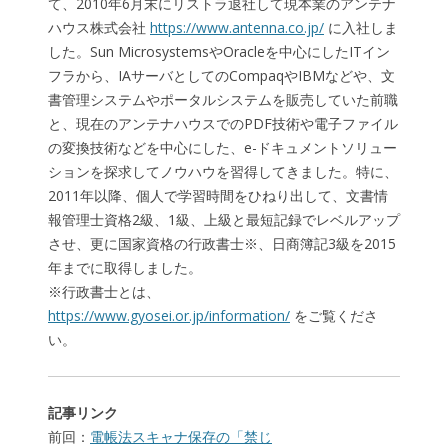
て、2010年6月末にリストラ退社して現本業のアンテナ
ハウス株式会社
https://www.antenna.co.jp/
に入社しま
した。Sun MicrosystemsやOracleを中心にしたITイン
フラから、IAサーバとしてのCompaqやIBMなどや、文
書管理システムやポータルシステムを販売していた前職
と、現在のアンテナハウスでのPDF技術や電子ファイル
の変換技術などを中心にした、e-ドキュメントソリュー
ションを探求してノウハウを習得してきました。特に、
2011年以降、個人で学習時間をひねり出して、文書情
報管理士資格2級、1級、上級と最短記録でレベルアップ
させ、更に国家資格の行政書士※、日商簿記3級を2015
年までに取得しました。
※行政書士とは、
https://www.gyosei.or.jp/information/
をご覧くださ
い。
記事リンク
前回：
電帳法スキャナ保存の「禁じ