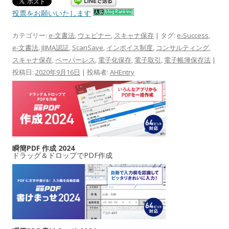
投票をお願いいたします
カテゴリー:
e-文書法
,
ウェビナー
,
スキャナ保存
| タグ:
e-Success
,
e-文書法
,
JIIMA認証
,
ScanSave
,
インボイス制度
,
コンサルティング
,
スキャナ保存
,
ペーパーレス
,
電子化保存
,
電子取引
,
電子帳簿保存法
|
投稿日:
2020年9月16日
|
投稿者:
AHEntry
瞬簡PDF 作成 2024
ドラッグ＆ドロップでPDF作成