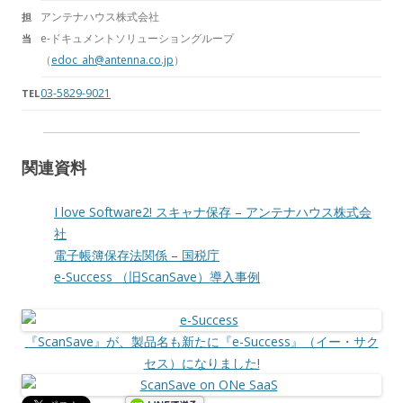
アンテナハウス株式会社
担
e-ドキュメントソリューショングループ
当
（
edoc_ah@antenna.co.jp
）
03-5829-9021
TEL
関連資料
I love Software2! スキャナ保存 – アンテナハウス株式会
社
電子帳簿保存法関係 – 国税庁
e-Success （旧ScanSave）導入事例
『ScanSave』が、製品名も新たに『e-Success』（イー・サク
セス）になりました!