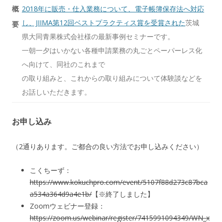
概
2018年に販売・仕入業務について、電子帳簿保存法へ対応
し、JIIMA第12回ベストプラクティス賞を受賞された
茨城
要
県大同青果株式会社様の最新事例セミナーです。
一朝一夕はいかない各種申請業務の丸ごとペーパーレス化
へ向けて、同社のこれまで
の取り組みと、これからの取り組みについて体験談などを
お話しいただきます。
お申し込み
（2通りあります。ご都合の良い方法でお申し込みください）
こくちーず：
https://www.kokuchpro.com/event/5107f88d273c87bca
a534a364d9a4e1b/
【※終了しました】
Zoomウェビナー登録：
https://zoom.us/webinar/register/7415991094349/WN_x