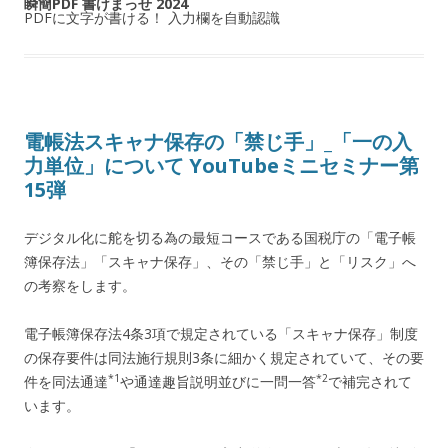
瞬簡PDF 書けまっせ 2024
PDFに文字が書ける！ 入力欄を自動認識
電帳法スキャナ保存の「禁じ手」_「一の入
力単位」について YouTubeミニセミナー第
15弾
デジタル化に舵を切る為の最短コースである国税庁の「電子帳
簿保存法」「スキャナ保存」、その「禁じ手」と「リスク」へ
の考察をします。
電子帳簿保存法4条3項で規定されている「スキャナ保存」制度
の保存要件は同法施行規則3条に細かく規定されていて、その要
*1
*2
件を同法通達
や通達趣旨説明並びに一問一答
で補完されて
います。