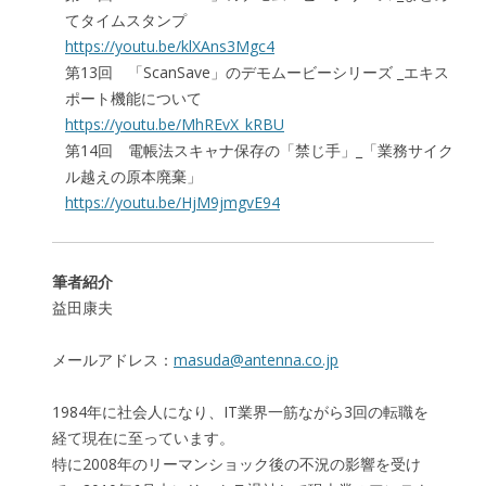
てタイムスタンプ
https://youtu.be/klXAns3Mgc4
第13回 「ScanSave」のデモムービーシリーズ _エキス
ポート機能について
https://youtu.be/MhREvX_kRBU
第14回 電帳法スキャナ保存の「禁じ手」_「業務サイク
ル越えの原本廃棄」
https://youtu.be/HjM9jmgvE94
筆者紹介
益田康夫
メールアドレス：
masuda@antenna.co.jp
1984年に社会人になり、IT業界一筋ながら3回の転職を
経て現在に至っています。
特に2008年のリーマンショック後の不況の影響を受け