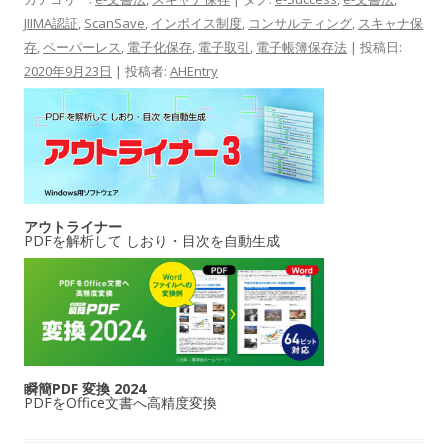
JIIMA認証
,
ScanSave
,
インボイス制度
,
コンサルティング
,
スキャナ保
存
,
ペーパーレス
,
電子化保存
,
電子取引
,
電子帳簿保存法
| 投稿日:
2020年9月23日
|
投稿者:
AHEntry
アウトライナー
PDFを解析して しおり・目次を自動生成
瞬簡PDF 変換 2024
PDFをOffice文書へ高精度変換