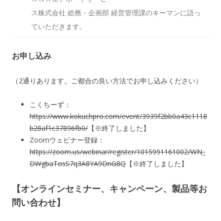
ス株式会社 総務・企画部 経営管理課のキーマンに語っ
ていただきます。
お申し込み
（2通りあります。ご都合の良い方法でお申し込みください）
こくちーず：
https://www.kokuchpro.com/event/3939f2bb0a43c1118
b28af1c37896fb0/
【※終了しました】
Zoomウェビナー登録：
https://zoom.us/webinar/register/1015991161002/WN_
DWgbaTosS7q3A8YA9DnG8Q
【※終了しました】
【オンラインセミナー、キャンペーン、製品等お
問い合わせ】