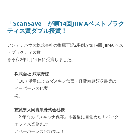
「ScanSave」が第14回JIIMAベストプラク
ティス賞ダブル授賞！
アンテナハウス株式会社の推薦下記2事例が第14回 JIIMA ベス
トプラクティス賞
を
令和2年9月16日
に受賞しました。
株式会社 武蔵野様
「OCR 活用によるダスキン伝票・経費精算領収書等の
ペーパーレス化実
現」
茨城県大同青果株式会社様
「2 年前の『スキャナ保存』本番後に目覚めた！バック
オフィス業務丸ご
とペーパーレス化の実現！」