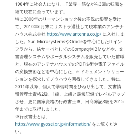
1984年に社会人になり、IT業界一筋ながら3回の転職を
経て現在に至っています。
特に2008年のリーマンショック後の不況の影響を受け
て、2010年6月末にリストラ退社して現本業のアンテナ
ハウス株式会社
https://www.antenna.co.jp/
に入社しま
した。Sun MicrosystemsやOracleを中心にしたITイン
フラから、IAサーバとしてのCompaqやIBMなどや、文
書管理システムやポータルシステムを販売していた前職
と、現在のアンテナハウスでのPDF技術や電子ファイル
の変換技術などを中心にした、e-ドキュメントソリュー
ションを探求してノウハウを習得してきました。特に、
2011年以降、個人で学習時間をひねり出して、文書情
報管理士資格2級、1級、上級と最短記録でレベルアップ
させ、更に国家資格の行政書士※、日商簿記3級を2015
年までに取得しました。
※行政書士とは、
https://www.gyosei.or.jp/information/
をご覧くださ
い。