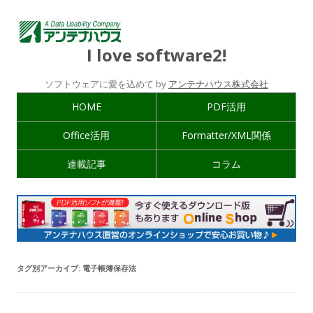
I love software2!
ソフトウェアに愛を込めて by
アンテナハウス株式会社
HOME
PDF活用
Office活用
Formatter/XML関係
連載記事
コラム
タグ別アーカイブ:
電子帳簿保存法