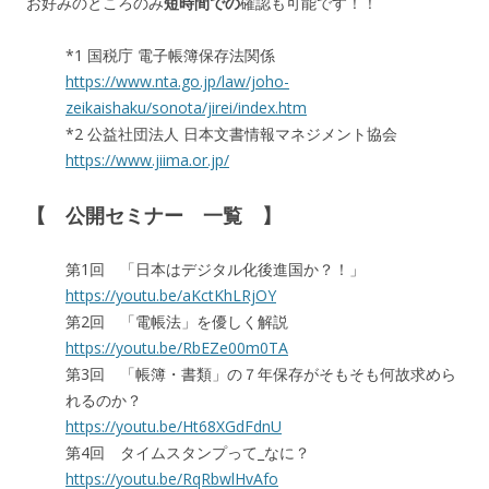
お好みのところのみ
短時間での
確認も可能です！！
*1 国税庁 電子帳簿保存法関係
https://www.nta.go.jp/law/joho-
zeikaishaku/sonota/jirei/index.htm
*2 公益社団法人 日本文書情報マネジメント協会
https://www.jiima.or.jp/
【 公開セミナー 一覧 】
第1回 「日本はデジタル化後進国か？！」
https://youtu.be/aKctKhLRjOY
第2回 「電帳法」を優しく解説
https://youtu.be/RbEZe00m0TA
第3回 「帳簿・書類」の７年保存がそもそも何故求めら
れるのか？
https://youtu.be/Ht68XGdFdnU
第4回 タイムスタンプって_なに？
https://youtu.be/RqRbwlHvAfo