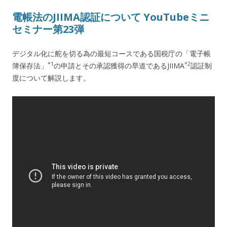
電帳法のJIIMA認証について YouTubeミニ
セミナー第23弾
デジタル化に舵を切る為の最短コースである国税庁の「電子帳
*1
*2
簿保存法」
の申請とその承認獲得の早道であるJIIMA
認証制
度について解説します。