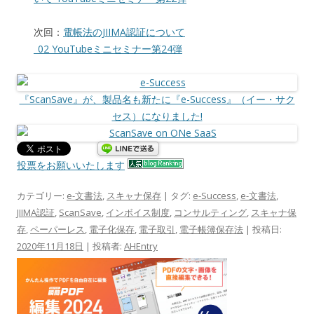
次回：
電帳法のJIIMA認証について
_02 YouTubeミニセミナー第24弾
『ScanSave』が、製品名も新たに『e-Success』（イー・サク
セス）になりました!
投票をお願いいたします
カテゴリー:
e-文書法
,
スキャナ保存
| タグ:
e-Success
,
e-文書法
,
JIIMA認証
,
ScanSave
,
インボイス制度
,
コンサルティング
,
スキャナ保
存
,
ペーパーレス
,
電子化保存
,
電子取引
,
電子帳簿保存法
| 投稿日:
2020年11月18日
|
投稿者:
AHEntry