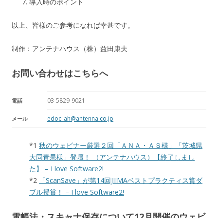
導入時のポイント
以上、皆様のご参考になれば幸甚です。
制作：アンテナハウス（株）益田康夫
お問い合わせはこちらへ
03-5829-9021
電話
edoc_ah@antenna.co.jp
メール
*1
秋のウェビナー厳選２回「ＡＮＡ・ＡＳ様」「茨城県
大同青果様」登壇！ （アンテナハウス）【終了しまし
た】 – I love Software2!
*2
「ScanSave」が第14回JIIMAベストプラクティス賞ダ
ブル授賞！ – I love Software2!
電帳法・スキャナ保存について12月開催のウェビ