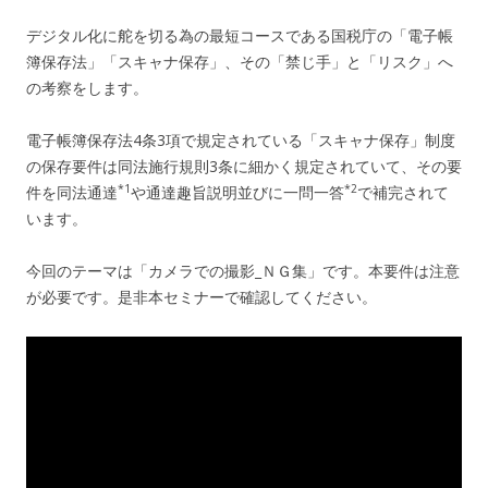
デジタル化に舵を切る為の最短コースである国税庁の「電子帳
簿保存法」「スキャナ保存」、その「禁じ手」と「リスク」へ
の考察をします。
電子帳簿保存法4条3項で規定されている「スキャナ保存」制度
の保存要件は同法施行規則3条に細かく規定されていて、その要
*1
*2
件を同法通達
や通達趣旨説明並びに一問一答
で補完されて
います。
今回のテーマは「カメラでの撮影_ＮＧ集」です。本要件は注意
が必要です。是非本セミナーで確認してください。