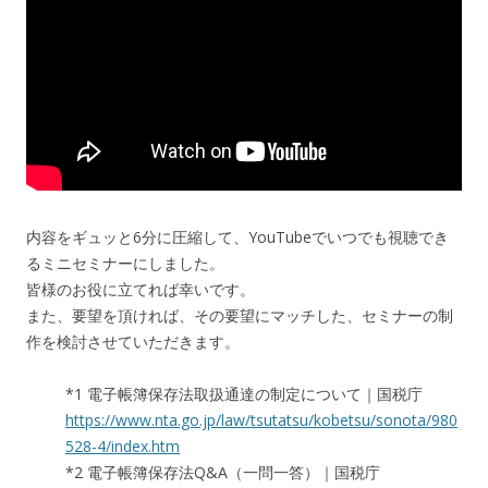
内容をギュッと6分に圧縮して、YouTubeでいつでも視聴でき
るミニセミナーにしました。
皆様のお役に立てれば幸いです。
また、要望を頂ければ、その要望にマッチした、セミナーの制
作を検討させていただきます。
*1 電子帳簿保存法取扱通達の制定について｜国税庁
https://www.nta.go.jp/law/tsutatsu/kobetsu/sonota/980
528-4/index.htm
*2 電子帳簿保存法Q&A（一問一答）｜国税庁