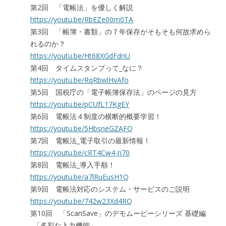
第2回 「電帳法」を優しく解説
https://youtu.be/RbEZe00m0TA
第3回 「帳簿・書類」の７年保存がそもそも何故求めら
れるのか？
https://youtu.be/Ht68XGdFdnU
第4回 タイムスタンプって_なに？
https://youtu.be/RqRbwlHvAfo
第5回 国税庁の「電子帳簿保存法」のページの見方
https://youtu.be/pCUfL17KgEY
第6回 電帳法４制度の横断的概要学習！
https://youtu.be/5HbsneGZAFQ
第7回 電帳法_電子取引の最新情報！
https://youtu.be/cRT4Cw4-n70
第8回 電帳法_導入手順！
https://youtu.be/a7lRuEusH1Q
第9回 電帳法対応のシステム・サービスのご説明
https://youtu.be/742w23Xd4RQ
第10回 「ScanSave」のデモムービーシリーズ 基礎編
_「多彩な入力機能」