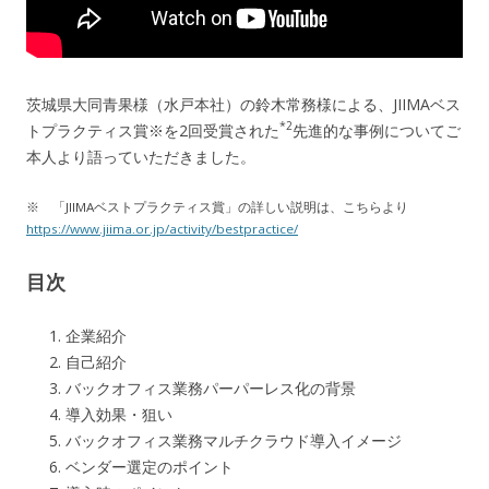
茨城県大同青果様（水戸本社）の鈴木常務様による、JIIMAベス
*2
トプラクティス賞※を2回受賞された
先進的な事例についてご
本人より語っていただきました。
※ 「JIIMAベストプラクティス賞」の詳しい説明は、こちらより
https://www.jiima.or.jp/activity/bestpractice/
目次
企業紹介
自己紹介
バックオフィス業務パーパーレス化の背景
導入効果・狙い
バックオフィス業務マルチクラウド導入イメージ
ベンダー選定のポイント