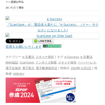
ーへ直接お申込
みいただく場合
『ScanSave』が、製品名も新たに『e-Success』（イー・サク
セス）になりました!
投票をお願いいたします
カテゴリー:
e-文書法
,
スキャナ保存
| タグ:
e-Success
,
e-文書法
,
JIIMA認証
,
ScanSave
,
インボイス制度
,
スキャナ保存
,
ペーパーレス
,
電子化保存
,
電子取引
,
電子帳簿保存法
| 投稿日:
2020年12月2日
|
投
稿者:
AHEntry