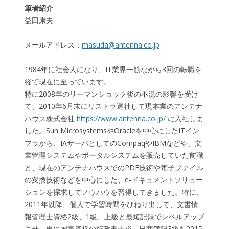
筆者紹介
益田康夫
メールアドレス：
masuda@antenna.co.jp
1984年に社会人になり、IT業界一筋ながら3回の転職を
経て現在に至っています。
特に2008年のリーマンショック後の不況の影響を受け
て、2010年6月末にリストラ退社して現本業のアンテナ
ハウス株式会社
https://www.antenna.co.jp/
に入社しま
した。Sun MicrosystemsやOracleを中心にしたITイン
フラから、IAサーバとしてのCompaqやIBMなどや、文
書管理システムやポータルシステムを販売していた前職
と、現在のアンテナハウスでのPDF技術や電子ファイル
の変換技術などを中心にした、e-ドキュメントソリュー
ションを探求してノウハウを習得してきました。特に、
2011年以降、個人で学習時間をひねり出して、文書情
報管理士資格2級、1級、上級と最短記録でレベルアップ
させ、更に国家資格の行政書士※、日商簿記3級を2015