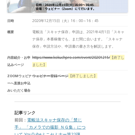
2020年12月15日（火）
16：00～16：45
日時
電帳法「スキャナ保存」申請は、2021年4月1日「スキャ
概要
ナ保存」本番稼働でも、まだ間に合います。「スキャナ
保存」申請方法や、申請書の書き方を解説します。
https://www.kokuchpro.com/event/20201215/
【終了し
内容紹介・お申
ました】
込みページ
ウェビナー登録ページ
【終了しました】
ZOOMウェビナ
ーへ直接お申込
みいただく場合
記事リンク
前回：
電帳法スキャナ保存の「禁じ
手」_「カメラでの撮影_ＮＧ集」につ
いて YouTubeミニセミナー第22弾