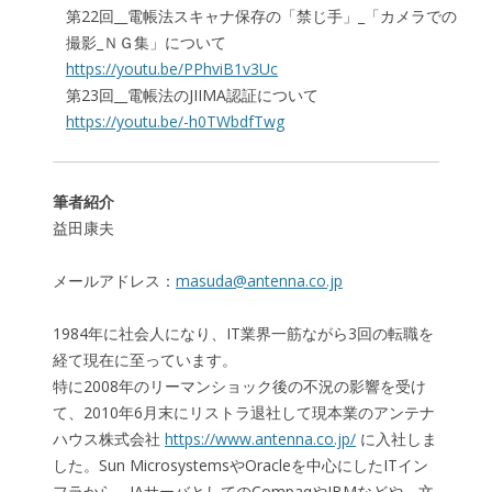
第22回__電帳法スキャナ保存の「禁じ手」_「カメラでの
撮影_ＮＧ集」について
https://youtu.be/PPhviB1v3Uc
第23回__電帳法のJIIMA認証について
https://youtu.be/-h0TWbdfTwg
筆者紹介
益田康夫
メールアドレス：
masuda@antenna.co.jp
1984年に社会人になり、IT業界一筋ながら3回の転職を
経て現在に至っています。
特に2008年のリーマンショック後の不況の影響を受け
て、2010年6月末にリストラ退社して現本業のアンテナ
ハウス株式会社
https://www.antenna.co.jp/
に入社しま
した。Sun MicrosystemsやOracleを中心にしたITイン
フラから、IAサーバとしてのCompaqやIBMなどや、文