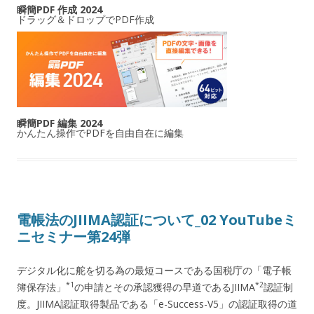
瞬簡PDF 作成 2024
ドラッグ＆ドロップでPDF作成
瞬簡PDF 編集 2024
かんたん操作でPDFを自由自在に編集
電帳法のJIIMA認証について_02 YouTubeミ
ニセミナー第24弾
デジタル化に舵を切る為の最短コースである国税庁の「電子帳
*1
*2
簿保存法」
の申請とその承認獲得の早道であるJIIMA
認証制
度。JIIMA認証取得製品である「e-Success-V5」の認証取得の道