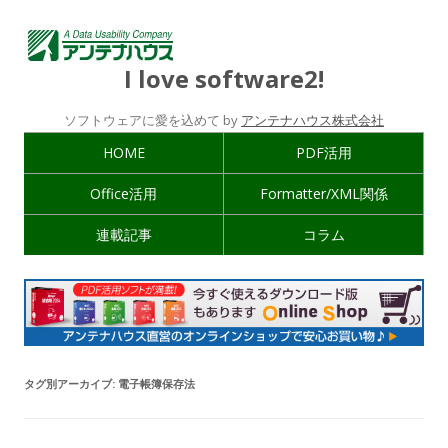
I love software2!
ソフトウェアに愛を込めて by
アンテナハウス株式会社
HOME
PDF活用
Office活用
Formatter/XML関係
連載記事
コラム
タグ別アーカイブ:
電子帳簿保存法