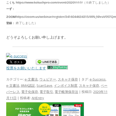
https://www.kokuchpro.com/event/20201117/
（※終了しました）
こくち
ーず：
https://zoom.us/webinar/register/3416044634315/WN_NhraV997Q
ZOOM
終了しました）
登録：
どうぞよろしくお願い申し上げます。
投票をお願いいたします
カテゴリー:
e-文書法
,
ウェビナー
,
スキャナ保存
| タグ:
e-Success
,
e-文書法
,
JIIMA認証
,
ScanSave
,
インボイス制度
,
スキャナ保存
,
ペー
パーレス
,
電子化保存
,
電子取引
,
電子帳簿保存法
| 投稿日:
2020年11
月11日
|
投稿者:
AHEntry