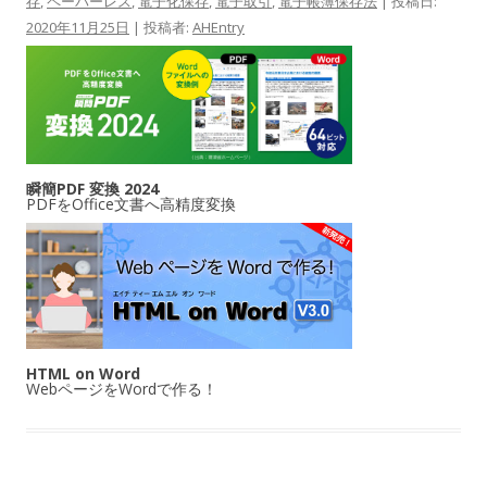
存
,
ペーパーレス
,
電子化保存
,
電子取引
,
電子帳簿保存法
| 投稿日:
2020年11月25日
|
投稿者:
AHEntry
瞬簡PDF 変換 2024
PDFをOffice文書へ高精度変換
HTML on Word
WebページをWordで作る！