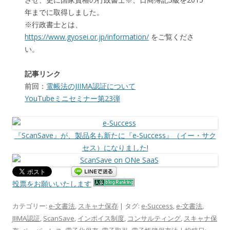
年までに取得しました。
※行政書士とは、
https://www.gyosei.or.jp/information/
をご覧くださ
い。
記事リンク
前回：
電帳法のJIIMA認証について
YouTubeミニセミナー第23弾
『ScanSave』が、製品名も新たに『e-Success』（イー・サク
セス）になりました!
投票をお願いいたします
カテゴリー:
e-文書法
,
スキャナ保存
| タグ:
e-Success
,
e-文書法
,
JIIMA認証
,
ScanSave
,
インボイス制度
,
コンサルティング
,
スキャナ保