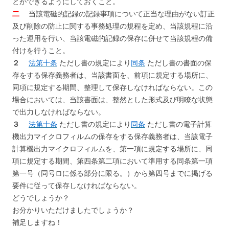
とができるようにしておくこと。
二
当該電磁的記録の記録事項について正当な理由がない訂正
及び削除の防止に関する事務処理の規程を定め、当該規程に沿
った運用を行い、当該電磁的記録の保存に併せて当該規程の備
付けを行うこと。
２
法第十条
ただし書の規定により
同条
ただし書の書面の保
存をする保存義務者は、当該書面を、前項に規定する場所に、
同項に規定する期間、整理して保存しなければならない。この
場合においては、当該書面は、整然とした形式及び明瞭な状態
で出力しなければならない。
３
法第十条
ただし書の規定により
同条
ただし書の電子計算
機出力マイクロフィルムの保存をする保存義務者は、当該電子
計算機出力マイクロフィルムを、第一項に規定する場所に、同
項に規定する期間、第四条第二項において準用する同条第一項
第一号（同号ロに係る部分に限る。）から第四号までに掲げる
要件に従って保存しなければならない。
どうでしょうか？
お分かりいただけましたでしょうか？
補足しますね！