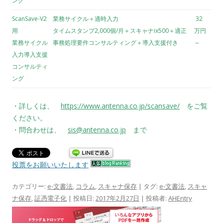
ング
ScanSave-V2
業務サイクル＋適時入力
32
用
タイムスタンプ2,000個/月＋スキャナix500＋適正
万円
業務サイクル
事務処理要件コンサルティング＋導入支援付き
～
入力導入支援
コンサルティ
ング
・詳しくは、
https://www.antenna.co.jp/scansave/
をご覧
ください。
・問合わせは、
sis@antenna.co.jp
まで
投票をお願いいたします
カテゴリー:
e-文書法
,
コラム
,
スキャナ保存
| タグ:
e-文書法
,
スキャ
ナ保存
,
証憑電子化
| 投稿日:
2017年2月27日
|
投稿者:
AHEntry