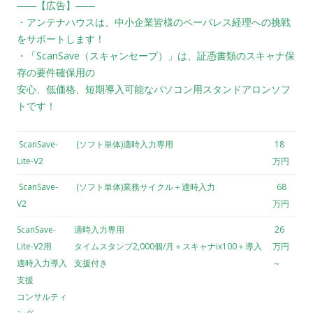
――【広告】――
・アンテナハウスは、中小企業皆様のペーパレス経理への挑戦
をサポートします！
・「ScanSave（スキャンセーブ）」は、証憑書類のスキャナ保
存の要件確保用の
安心、低価格、短期導入可能なパソコン用スタンドアロンソフ
トです！
ScanSave-
(ソフト単体)適時入力専用
18
Lite-V2
万円
ScanSave-
(ソフト単体)業務サイクル＋適時入力
68
V2
万円
ScanSave-
適時入力専用
26
Lite-V2用
タイムスタンプ2,000個/月＋スキャナix100＋導入
万円
適時入力導入
支援付き
～
支援
コンサルティ