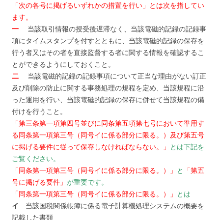
「次の各号に掲げるいずれかの措置を行い」とは次を指してい
ます。
一
当該取引情報の授受後遅滞なく、当該電磁的記録の記録事
項にタイムスタンプを付すとともに、当該電磁的記録の保存を
行う者又はその者を直接監督する者に関する情報を確認するこ
とができるようにしておくこと。
二
当該電磁的記録の記録事項について正当な理由がない訂正
及び削除の防止に関する事務処理の規程を定め、当該規程に沿
った運用を行い、当該電磁的記録の保存に併せて当該規程の備
付けを行うこと。
「第三条第一項第四号並びに同条第五項第七号において準用す
る同条第一項第三号（同号イに係る部分に限る。）及び第五号
に掲げる要件に従って保存しなければならない。」
とは下記を
ご覧ください。
「同条第一項第三号（同号イに係る部分に限る。）
」
と
「第五
号に掲げる要件」
が重要です。
「同条第一項第三号（同号イに係る部分に限る。）
」
とは
イ
当該国税関係帳簿に係る電子計算機処理システムの概要を
記載した書類