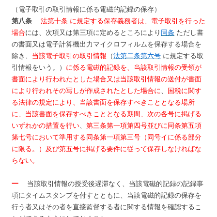
（電子取引の取引情報に係る電磁的記録の保存）
第八条
法第十条
に規定する保存義務者は、電子取引を行った
場合
には、次項又は第三項に定めるところにより
同条
ただし書
の書面又は電子計算機出力マイクロフィルムを保存する場合を
除き、
当該電子取引の取引情報
（
法第二条第六号
に規定する取
引情報をいう。）
に係る電磁的記録を、当該取引情報の受領が
書面により行われたとした場合又は当該取引情報の送付が書面
により行われその写しが作成されたとした場合に
、
国税に関す
る法律の規定により、当該書面を保存すべきこととなる場所
に、当該書面を保存すべきこととなる期間、次の各号に掲げる
いずれかの措置を行い
、
第三条第一項第四号並びに同条第五項
第七号において準用する同条第一項第三号（同号イに係る部分
に限る。）及び第五号に掲げる要件に従って保存しなければな
らない。
一
当該取引情報の授受後遅滞なく、当該電磁的記録の記録事
項にタイムスタンプを付すとともに、当該電磁的記録の保存を
行う者又はその者を直接監督する者に関する情報を確認するこ