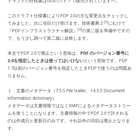
ドラフトの仕様書はISOのストアで販売されています
。
このドラフト仕様書によりPDF 2.0の主な変更点をチェックし
[3]
てみました。次に項目だけ挙げます。技術書典２
にむけて
[4]
『PDFインフラストラクチャ解説』
の第二版を準備中ですの
で、もう少し調べて第二版に反映します。
本文でPDF 2.0で廃止という意味は、
PDF のバージョン番号に
2.0を指定したときは使ってはいけない
という意味です。PDF
1.7以前のバージョン番号を指定したときPDFで使うのは問題あ
りません。
１．文書のメタデータ（7.5.5 File trailer、14.3.3 Document
information dictionary）
メタデータは文書情報ではなくXMPによるメタデータストリー
ムを使うことになります。文書情報の中でPDF 2.0で許される
のは作成日と更新日のみです。それ以外の項目は廃止となりま
す。