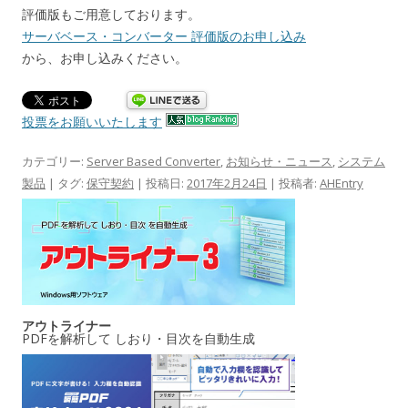
評価版もご用意しております。
サーバベース・コンバーター 評価版のお申し込み
から、お申し込みください。
投票をお願いいたします
カテゴリー:
Server Based Converter
,
お知らせ・ニュース
,
システム
製品
| タグ:
保守契約
| 投稿日:
2017年2月24日
|
投稿者:
AHEntry
アウトライナー
PDFを解析して しおり・目次を自動生成