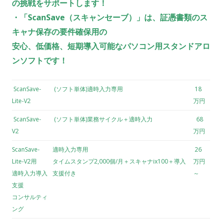
の挑戦をサポートします！
・「ScanSave（スキャンセーブ）」は、証憑書類のス
キャナ保存の要件確保用の
安心、低価格、短期導入可能なパソコン用スタンドアロ
ンソフトです！
ScanSave-
(ソフト単体)適時入力専用
18
Lite-V2
万円
ScanSave-
(ソフト単体)業務サイクル＋適時入力
68
V2
万円
ScanSave-
適時入力専用
26
Lite-V2用
タイムスタンプ2,000個/月＋スキャナix100＋導入
万円
適時入力導入
支援付き
～
支援
コンサルティ
ング