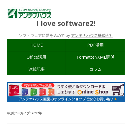
I love software2!
ソフトウェアに愛を込めて by
アンテナハウス株式会社
HOME
PDF活用
Office活用
Formatter/XML関係
連載記事
コラム
年別アーカイブ:
2017年