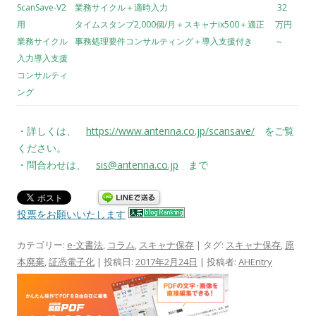
ScanSave-V2
業務サイクル＋適時入力
32
用
タイムスタンプ2,000個/月＋スキャナix500＋適正
万円
業務サイクル
事務処理要件コンサルティング＋導入支援付き
～
入力導入支援
コンサルティ
ング
・詳しくは、
https://www.antenna.co.jp/scansave/
をご覧
ください。
・問合わせは、
sis@antenna.co.jp
まで
投票をお願いいたします
カテゴリー:
e-文書法
,
コラム
,
スキャナ保存
| タグ:
スキャナ保存
,
原
本廃棄
,
証憑電子化
| 投稿日:
2017年2月24日
|
投稿者:
AHEntry