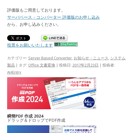
評価版もご用意しております。
サーバベース・コンバーター 評価版のお申し込み
から、お申し込みください。
投票をお願いいたします
カテゴリー:
Server Based Converter
,
お知らせ・ニュース
,
システム
製品
| タグ:
Office 文書変換
| 投稿日:
2017年2月23日
|
投稿者:
AHEntry
瞬簡PDF 作成 2024
ドラッグ＆ドロップでPDF作成