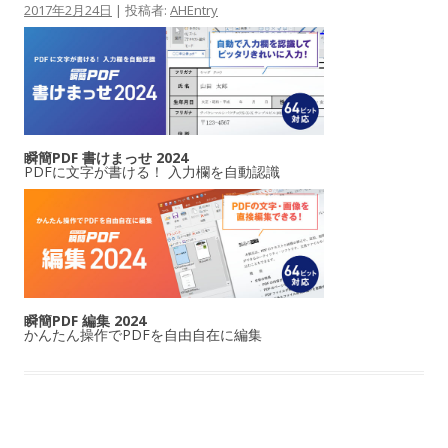
2017年2月24日
|
投稿者:
AHEntry
瞬簡PDF 書けまっせ 2024
PDFに文字が書ける！ 入力欄を自動認識
瞬簡PDF 編集 2024
かんたん操作でPDFを自由自在に編集