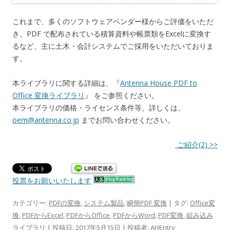
これまで、多くのソフトウェアベンダー様からご評価をいただ
き、PDF で配布されている積算資料や帳票類をExcelに変換す
るなど、主に土木・会計システムでご採用をいただいておりま
す。
本ライブラリに関する詳細は、『
Antenna House PDF to
Office 変換ライブラリ
』 をご参照ください。
本ライブラリの価格・ライセンス条件等、詳しくは、
oem@antenna.co.jp
までお問い合わせください。
ご紹介(2) >>
投票をお願いいたします
カテゴリー:
PDFの変換
,
システム製品
,
瞬簡PDF 変換
| タグ:
Office変
換
,
PDFからExcel
,
PDFからOffice
,
PDFからWord
,
PDF変換
,
組み込み
ライブラリ
| 投稿日:
2017年5月15日
|
投稿者:
AHEntry