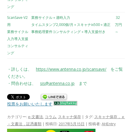
ング
ScanSave-V2
業務サイクル＋適時入力
32
用
タイムスタンプ2,000個/月＋スキャナix500＋適正
万円
業務サイクル
事務処理要件コンサルティング＋導入支援付き
～
入力導入支援
コンサルティ
ング
・詳しくは、
https://www.antenna.co.jp/scansave/
をご覧
ください。
・問合わせは、
sis@antenna.co.jp
まで
投票をお願いいたします
カテゴリー:
e-文書法
,
コラム
,
スキャナ保存
| タグ:
スキャナ保存，ｅ
－文書法，証憑書類
| 投稿日:
2017年5月15日
|
投稿者:
AHEntry