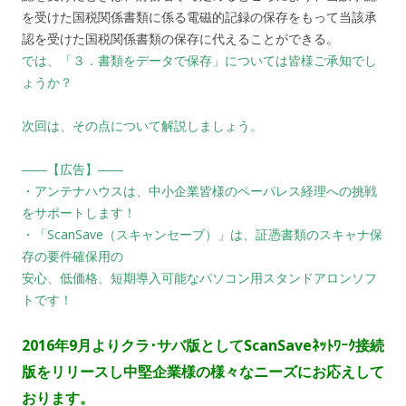
を受けた国税関係書類に係る電磁的記録の保存をもって当該承
認を受けた国税関係書類の保存に代えることができる。
では、「３．書類をデータで保存」については皆様ご承知でし
ょうか？
次回は、その点について解説しましょう。
――【広告】――
・アンテナハウスは、中小企業皆様のペーパレス経理への挑戦
をサポートします！
・「ScanSave（スキャンセーブ）」は、証憑書類のスキャナ保
存の要件確保用の
安心、低価格、短期導入可能なパソコン用スタンドアロンソフ
トです！
2016年9月よりクラ･サバ版としてScanSaveﾈｯﾄﾜｰｸ接続
版をリリースし中堅企業様の様々なニーズにお応えして
おります。