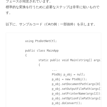
フェースが用意されています。
標準的な変換を行うために必要なステップは非常に短いもので
す。
以下に、サンプルコード（C#の例：一部抜粋）を示します。
	using PtoDotNetCtl;

	public class MainApp

	{

		static public void Main(string[] args)

		{

			...

			PtoObj p_obj = null;

			p_obj = new PtoObj();

			p_obj.setDocumentPath(args[0], "");

			p_obj.setOutputFilePath(args[1]);

			p_obj.setPrinterName(args[2]);

			p_obj.setOptionFilePath(args[3]);

			p_obj.doConvert();
