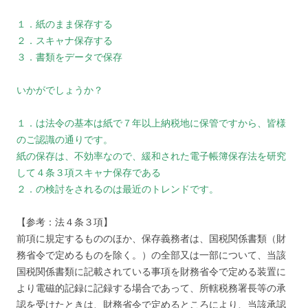
１．紙のまま保存する
２．スキャナ保存する
３．書類をデータで保存
いかがでしょうか？
１．は法令の基本は紙で７年以上納税地に保管ですから、皆様
のご認識の通りです。
紙の保存は、不効率なので、緩和された電子帳簿保存法を研究
して４条３項スキャナ保存である
２．の検討をされるのは最近のトレンドです。
【参考：法４条３項】
前項に規定するもののほか、保存義務者は、国税関係書類（財
務省令で定めるものを除く。）の全部又は一部について、当該
国税関係書類に記載されている事項を財務省令で定める装置に
より電磁的記録に記録する場合であって、所轄税務署長等の承
認を受けたときは、財務省令で定めるところにより、当該承認