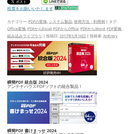
投票をお願いいたします
カテゴリー:
PDFの変換
,
システム製品
,
使用方法・利用例
| タグ:
Office変換
,
PDFからExcel
,
PDFからOffice
,
PDFからWord
,
PDF変換
,
組み込みライブラリ
| 投稿日:
2017年5月16日
|
投稿者:
AHEntry
瞬簡PDF 統合版 2024
アンテナハウスPDFソフトの統合製品！
瞬簡PDF 書けまっせ 2024