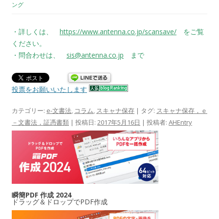
ング
・詳しくは、
https://www.antenna.co.jp/scansave/
をご覧
ください。
・問合わせは、
sis@antenna.co.jp
まで
投票をお願いいたします
カテゴリー:
e-文書法
,
コラム
,
スキャナ保存
| タグ:
スキャナ保存，ｅ
－文書法，証憑書類
| 投稿日:
2017年5月16日
|
投稿者:
AHEntry
瞬簡PDF 作成 2024
ドラッグ＆ドロップでPDF作成