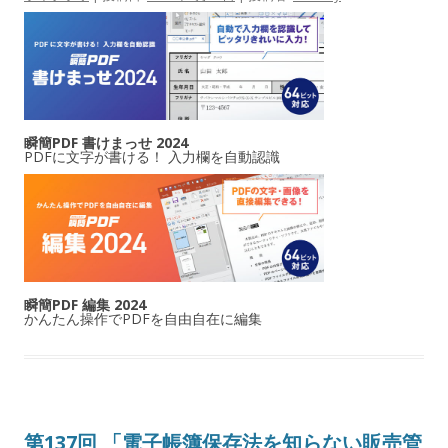
瞬簡PDF 書けまっせ 2024
PDFに文字が書ける！ 入力欄を自動認識
瞬簡PDF 編集 2024
かんたん操作でPDFを自由自在に編集
第137回 「電子帳簿保存法を知らない販売管