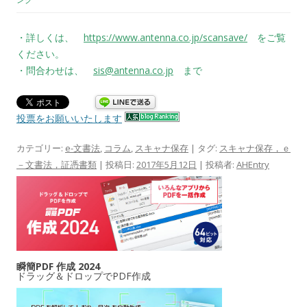
・詳しくは、
https://www.antenna.co.jp/scansave/
をご覧
ください。
・問合わせは、
sis@antenna.co.jp
まで
投票をお願いいたします
カテゴリー:
e-文書法
,
コラム
,
スキャナ保存
| タグ:
スキャナ保存，ｅ
－文書法，証憑書類
| 投稿日:
2017年5月12日
|
投稿者:
AHEntry
瞬簡PDF 作成 2024
ドラッグ＆ドロップでPDF作成