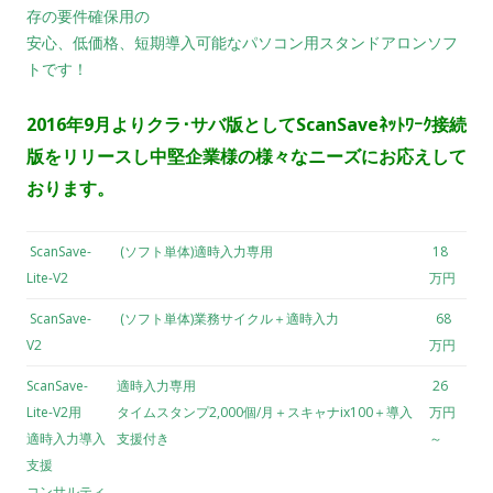
存の要件確保用の
安心、低価格、短期導入可能なパソコン用スタンドアロンソフ
トです！
2016年9月よりクラ･サバ版としてScanSaveﾈｯﾄﾜｰｸ接続
版をリリースし中堅企業様の様々なニーズにお応えして
おります。
ScanSave-
(ソフト単体)適時入力専用
18
Lite-V2
万円
ScanSave-
(ソフト単体)業務サイクル＋適時入力
68
V2
万円
ScanSave-
適時入力専用
26
Lite-V2用
タイムスタンプ2,000個/月＋スキャナix100＋導入
万円
適時入力導入
支援付き
～
支援
コンサルティ