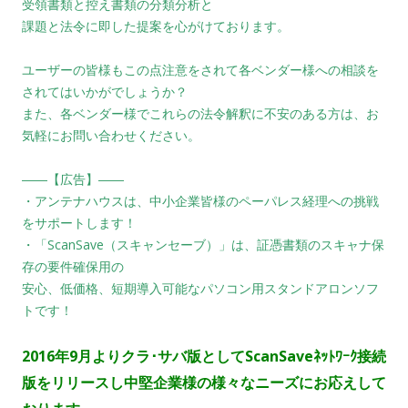
受領書類と控え書類の分類分析と
課題と法令に即した提案を心がけております。
ユーザーの皆様もこの点注意をされて各ベンダー様への相談を
されてはいかがでしょうか？
また、各ベンダー様でこれらの法令解釈に不安のある方は、お
気軽にお問い合わせください。
――【広告】――
・アンテナハウスは、中小企業皆様のペーパレス経理への挑戦
をサポートします！
・「ScanSave（スキャンセーブ）」は、証憑書類のスキャナ保
存の要件確保用の
安心、低価格、短期導入可能なパソコン用スタンドアロンソフ
トです！
2016年9月よりクラ･サバ版としてScanSaveﾈｯﾄﾜｰｸ接続
版をリリースし中堅企業様の様々なニーズにお応えして