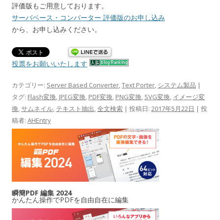
評価版もご用意しております。
サーバベース・コンバーター 評価版のお申し込み
から、お申し込みください。
投票をお願いいたします
カテゴリー:
Server Based Converter
,
Text Porter
,
システム製品
|
タグ:
Flash変換
,
JPEG変換
,
PDF変換
,
PNG変換
,
SVG変換
,
イメージ変
換
,
サムネイル
,
テキスト抽出
,
全文検索
| 投稿日:
2017年5月22日
|
投
稿者:
AHEntry
瞬簡PDF 編集 2024
かんたん操作でPDFを自由自在に編集