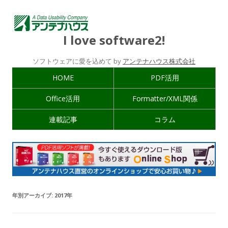
I love software2!
ソフトウェアに愛を込めて by
アンテナハウス株式会社
HOME
PDF活用
Office活用
Formatter/XML関係
連載記事
コラム
年別アーカイブ:
2017年