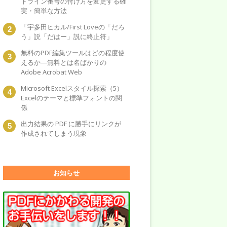
トライン番号の付け方を変更する確
実・簡単な方法
「宇多田ヒカル/First Loveの「だろ
う」説「だはー」説に終止符」
無料のPDF編集ツールはどの程度使
えるか―無料とは名ばかりの
Adobe Acrobat Web
Microsoft Excelスタイル探索（5）
Excelのテーマと標準フォントの関
係
出力結果の PDF に勝手にリンクが
作成されてしまう現象
お知らせ