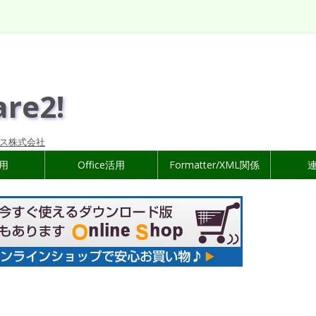
are2!
ス株式会社
活用
Office活用
Formatter/XML関係