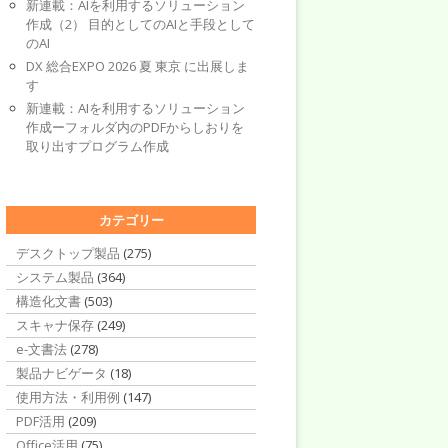
新連載：AIを利用するソリューション
作成（2） 目的としてのAIと手段として
のAI
DX 総合EXPO 2026 夏 東京 に出展しま
す
新連載：AIを利用するソリューション
作成ーフォルダ内のPDFからしおりを
取り出すプログラム作成
カテゴリー
デスクトップ製品
(275)
システム製品
(364)
構造化文書
(503)
スキャナ保存
(249)
e-文書法
(278)
製品ナビゲータ
(18)
使用方法・利用例
(147)
PDF活用
(209)
Office活用
(75)