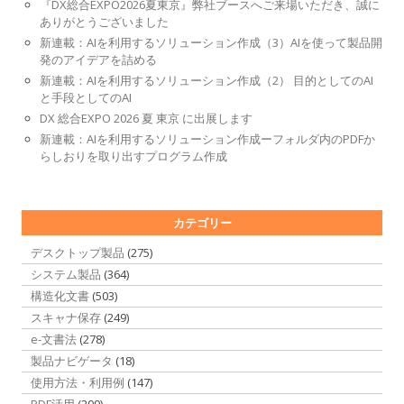
『DX総合EXPO2026夏東京』弊社ブースへご来場いただき、誠に
ありがとうございました
新連載：AIを利用するソリューション作成（3）AIを使って製品開
発のアイデアを詰める
新連載：AIを利用するソリューション作成（2） 目的としてのAI
と手段としてのAI
DX 総合EXPO 2026 夏 東京 に出展します
新連載：AIを利用するソリューション作成ーフォルダ内のPDFか
らしおりを取り出すプログラム作成
カテゴリー
デスクトップ製品
(275)
システム製品
(364)
構造化文書
(503)
スキャナ保存
(249)
e-文書法
(278)
製品ナビゲータ
(18)
使用方法・利用例
(147)