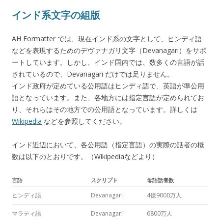
インド系文字の組版
AH Formatter では、現在インド系の文字として、ヒンディ語
などを表現するためのデヴァナガリ文字（Devanagari）をサポ
ートしています。しかし、インド国内では、数多くの言語が話
されているので、Devanagari だけでは足りません。
インド政府が定めている公用語はヒンディ語で、英語が準公用
語となっています。また、各地方には指定言語が定められてお
り、それらはその地方での公用語となっています。詳しくは
Wikipedia
などを参照してください。
インド近辺において、各公用語（指定言語）の実際の話者の概
数は以下のとおりです。（Wikipediaなどより）
言語
スクリプト
母語話者数
ヒンディ語
Devanagari
4億9000万人
マラティ語
Devanagari
6800万人