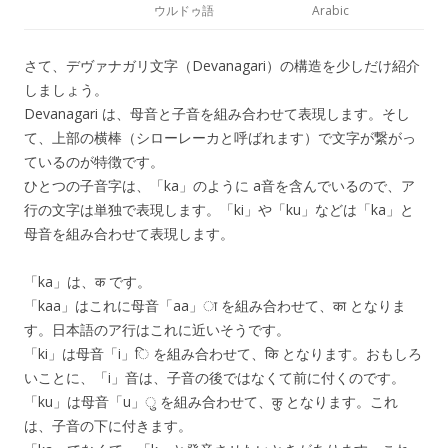
ウルドゥ語
Arabic
さて、デヴァナガリ文字（Devanagari）の構造を少しだけ紹介
しましょう。
Devanagari は、母音と子音を組み合わせて表現します。そし
て、上部の横棒（シローレーカと呼ばれます）で文字が繋がっ
ているのが特徴です。
ひとつの子音字は、「ka」のように a音を含んでいるので、ア
行の文字は単独で表現します。「ki」や「ku」などは「ka」と
母音を組み合わせて表現します。
「ka」は、
क
です。
「kaa」はこれに母音「aa」
ा
を組み合わせて、
का
となりま
す。日本語のア行はこれに近いそうです。
「ki」は母音「i」
ि
を組み合わせて、
कि
となります。おもしろ
いことに、「i」音は、子音の後ではなくて前に付くのです。
「ku」は母音「u」
ु
を組み合わせて、
कु
となります。これ
は、子音の下に付きます。