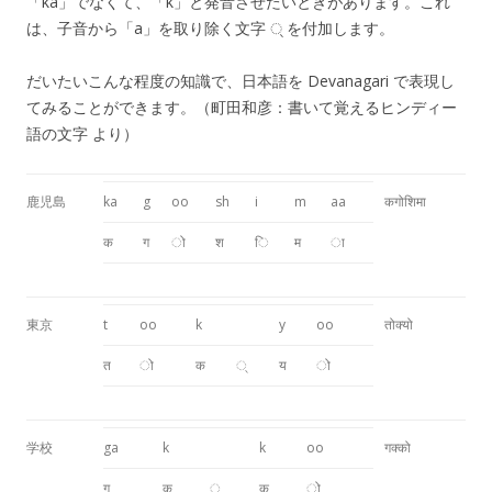
「ka」でなくて、「k」と発音させたいときがあります。これ
は、子音から「a」を取り除く文字
्
を付加します。
だいたいこんな程度の知識で、日本語を Devanagari で表現し
てみることができます。（町田和彦：書いて覚えるヒンディー
語の文字 より）
鹿児島
ka
g
oo
sh
i
m
aa
कगोशिमा
क
ग
ो
श
ि
म
ा
東京
t
oo
k
y
oo
तोक्यो
त
ो
क
्
य
ो
学校
ga
k
k
oo
गक्को
ग
क
्
क
ो