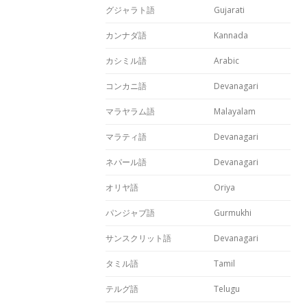
グジャラト語
Gujarati
カンナダ語
Kannada
カシミル語
Arabic
コンカニ語
Devanagari
マラヤラム語
Malayalam
マラティ語
Devanagari
ネパール語
Devanagari
オリヤ語
Oriya
パンジャブ語
Gurmukhi
サンスクリット語
Devanagari
タミル語
Tamil
テルグ語
Telugu