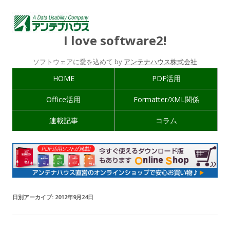
I love software2!
ソフトウェアに愛を込めて by
アンテナハウス株式会社
HOME
PDF活用
Office活用
Formatter/XML関係
連載記事
コラム
日別アーカイブ:
2012年9月24日