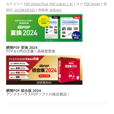
カテゴリー:
PDF Driver/Tool
,
PDF のあれこれ
| タグ:
PDF Driver
| 投
稿日:
2012年9月3日
|
投稿者:
AHEntry
瞬簡PDF 変換 2024
PDFをOffice文書へ高精度変換
瞬簡PDF 統合版 2024
アンテナハウスPDFソフトの統合製品！