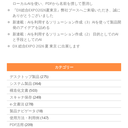
ローカルAIを使い、PDFから名前を捜して墨消し
『DX総合EXPO2026夏東京』弊社ブースへご来場いただき、誠に
ありがとうございました
新連載：AIを利用するソリューション作成（3）AIを使って製品開
発のアイデアを詰める
新連載：AIを利用するソリューション作成（2） 目的としてのAI
と手段としてのAI
DX 総合EXPO 2026 夏 東京 に出展します
カテゴリー
デスクトップ製品
(275)
システム製品
(364)
構造化文書
(503)
スキャナ保存
(249)
e-文書法
(278)
製品ナビゲータ
(18)
使用方法・利用例
(147)
PDF活用
(209)