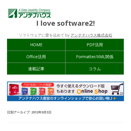
I love software2!
ソフトウェアに愛を込めて by
アンテナハウス株式会社
HOME
PDF活用
Office活用
Formatter/XML関係
連載記事
コラム
日別アーカイブ:
2012年9月3日