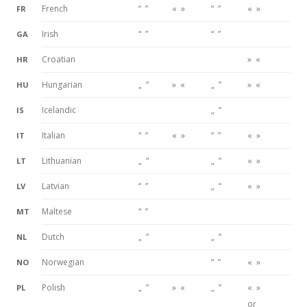
French
“ ”
« »
“ ”
« »
FR
Irish
“ ”
“ ”
GA
Croatian
» «
HR
Hungarian
„ ”
» «
„ ”
» «
HU
Icelandic
„ “
IS
Italian
“ ”
« »
“ ”
« »
IT
Lithuanian
„ “
„ “
« »
LT
Latvian
“ ”
„ “
« »
LV
Maltese
“ ”
MT
Dutch
„ ”
„ ”
NL
Norwegian
“ ”
« »
NO
Polish
„ ”
» «
„ ”
« »
PL
or