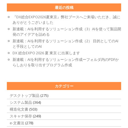
最近の投稿
『DX総合EXPO2026夏東京』弊社ブースへご来場いただき、誠に
ありがとうございました
新連載：AIを利用するソリューション作成（3）AIを使って製品開
発のアイデアを詰める
新連載：AIを利用するソリューション作成（2） 目的としてのAI
と手段としてのAI
DX 総合EXPO 2026 夏 東京 に出展します
新連載：AIを利用するソリューション作成ーフォルダ内のPDFか
らしおりを取り出すプログラム作成
カテゴリー
デスクトップ製品
(275)
システム製品
(364)
構造化文書
(503)
スキャナ保存
(249)
e-文書法
(278)