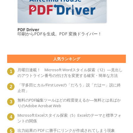
PDF Driver
印刷からPDFを生成。PDF 変換ドライバー！
人気ランキング
月曜日連載！ Microsoft Wordスタイル探索（12）―見出し
のアウトライン番号の付け方を変更する確実・簡単な方法
「宇多田ヒカル/First Loveの「だろう」説「だはー」説に終
止符」
無料のPDF編集ツールはどの程度使えるか―無料とは名ばか
りのAdobe Acrobat Web
Microsoft Excelスタイル探索（5）Excelのテーマと標準フォ
ントの関係
出力結果の PDF に勝手にリンクが作成されてしまう現象