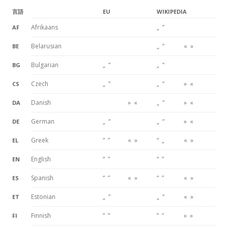
言語
EU
WIKIPEDIA
Afrikaans
„ ”
AF
Belarusian
„ “
« »
BE
Bulgarian
„ “
„ “
BG
Czech
„ “
„ “
» «
CS
Danish
» «
„ “
» «
DA
German
„ “
„ “
» «
DE
Greek
“ ”
« »
“ „
« »
EL
English
“ ”
“ ”
EN
Spanish
“ ”
« »
“ ”
« »
ES
Estonian
„ ”
„ “
« »
ET
Finnish
” ”
” ”
» »
FI