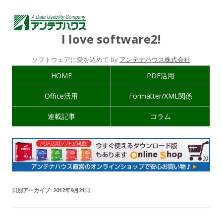
I love software2!
ソフトウェアに愛を込めて by
アンテナハウス株式会社
HOME
PDF活用
Office活用
Formatter/XML関係
連載記事
コラム
日別アーカイブ:
2012年9月21日