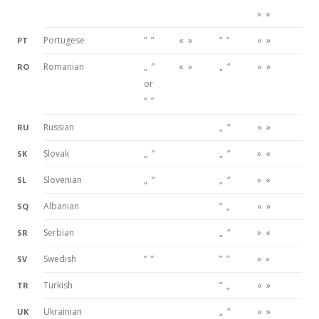
» «
Portugese
“ ”
« »
“ ”
« »
PT
Romanian
„ ”
« »
„ “
« »
RO
or
“ ”
Russian
„ “
« »
RU
Slovak
„ “
„ “
» «
SK
Slovenian
„ “
„ “
» «
SL
Albanian
“ „
« »
SQ
Serbian
„ “
» «
SR
Swedish
” ”
” ”
» »
SV
Turkish
“ „
« »
TR
Ukrainian
„ “
« »
UK