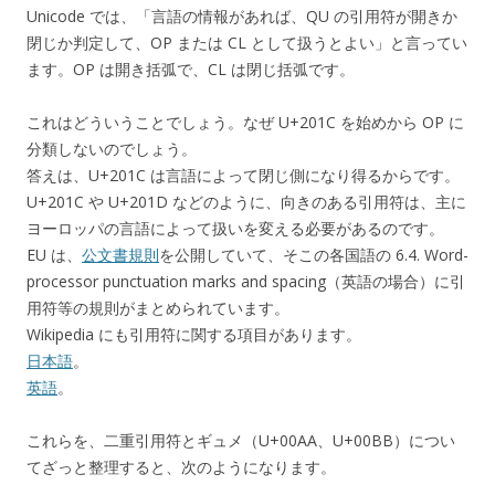
Unicode では、「言語の情報があれば、QU の引用符が開きか
閉じか判定して、OP または CL として扱うとよい」と言ってい
ます。OP は開き括弧で、CL は閉じ括弧です。
これはどういうことでしょう。なぜ U+201C を始めから OP に
分類しないのでしょう。
答えは、U+201C は言語によって閉じ側になり得るからです。
U+201C や U+201D などのように、向きのある引用符は、主に
ヨーロッパの言語によって扱いを変える必要があるのです。
EU は、
公文書規則
を公開していて、そこの各国語の 6.4. Word-
processor punctuation marks and spacing（英語の場合）に引
用符等の規則がまとめられています。
Wikipedia にも引用符に関する項目があります。
日本語
。
英語
。
これらを、二重引用符とギュメ（U+00AA、U+00BB）につい
てざっと整理すると、次のようになります。