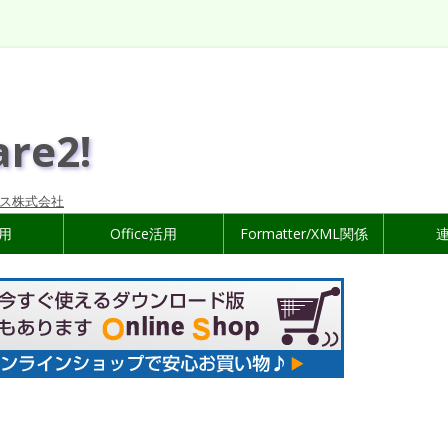
are2!
ス株式会社
活用
Office活用
Formatter/XML関係