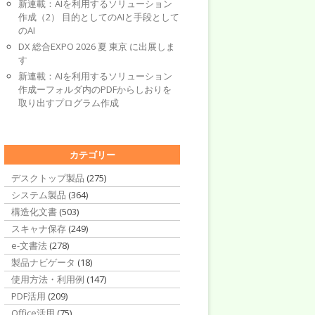
新連載：AIを利用するソリューション
作成（2） 目的としてのAIと手段として
のAI
DX 総合EXPO 2026 夏 東京 に出展しま
す
新連載：AIを利用するソリューション
作成ーフォルダ内のPDFからしおりを
取り出すプログラム作成
カテゴリー
デスクトップ製品
(275)
システム製品
(364)
構造化文書
(503)
スキャナ保存
(249)
e-文書法
(278)
製品ナビゲータ
(18)
使用方法・利用例
(147)
PDF活用
(209)
Office活用
(75)