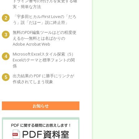
トライン番号の付け方を変更する確
実・簡単な方法
「宇多田ヒカル/First Loveの「だろ
う」説「だはー」説に終止符」
無料のPDF編集ツールはどの程度使
えるか―無料とは名ばかりの
Adobe Acrobat Web
Microsoft Excelスタイル探索（5）
Excelのテーマと標準フォントの関
係
出力結果の PDF に勝手にリンクが
作成されてしまう現象
お知らせ