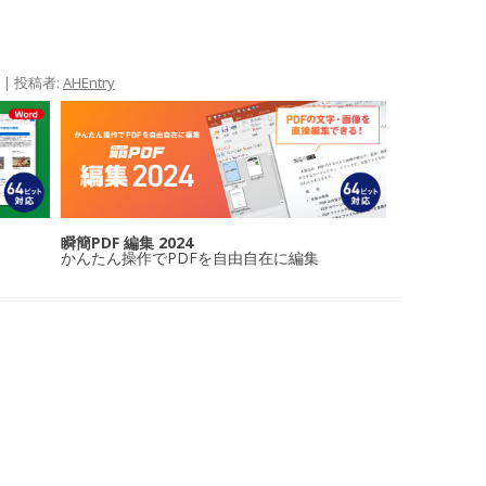
|
投稿者:
AHEntry
瞬簡PDF 編集 2024
かんたん操作でPDFを自由自在に編集