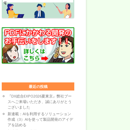
最近の投稿
『DX総合EXPO2026夏東京』弊社ブー
スへご来場いただき、誠にありがとう
ございました
新連載：AIを利用するソリューション
作成（3）AIを使って製品開発のアイデ
アを詰める