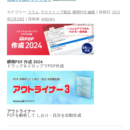
カテゴリー:
コラム
,
デスクトップ製品
,
瞬簡PDF 編集
| 投稿日:
2012
年2月20日
|
投稿者:
AHEntry
瞬簡PDF 作成 2024
ドラッグ＆ドロップでPDF作成
アウトライナー
PDFを解析して しおり・目次を自動生成