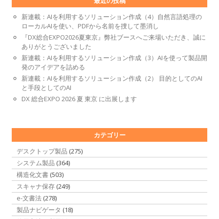
最近の投稿
新連載：AIを利用するソリューション作成（4）自然言語処理の
ローカルAIを使い、PDFから名前を捜して墨消し
『DX総合EXPO2026夏東京』弊社ブースへご来場いただき、誠に
ありがとうございました
新連載：AIを利用するソリューション作成（3）AIを使って製品開
発のアイデアを詰める
新連載：AIを利用するソリューション作成（2） 目的としてのAI
と手段としてのAI
DX 総合EXPO 2026 夏 東京 に出展します
カテゴリー
デスクトップ製品
(275)
システム製品
(364)
構造化文書
(503)
スキャナ保存
(249)
e-文書法
(278)
製品ナビゲータ
(18)