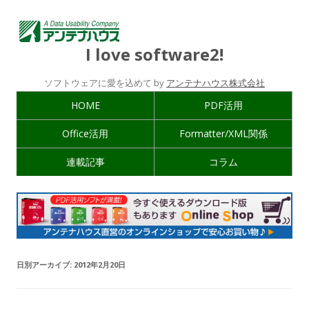
I love software2!
ソフトウェアに愛を込めて by
アンテナハウス株式会社
HOME
PDF活用
Office活用
Formatter/XML関係
連載記事
コラム
日別アーカイブ:
2012年2月20日