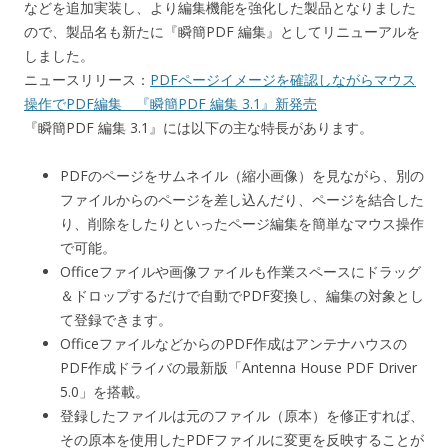
などを追加実装し、より編集機能を強化した製品となりました
ので、製品名も新たに『瞬簡PDF 編集』としてリニューアルを
しました。
ニュースリリース：
PDFページイメージを確認しながらマウス
操作でPDF編集 『瞬簡PDF 編集 3.1』新発売
『瞬簡PDF 編集 3.1』には以下の主な特長があります。
PDFのページをサムネイル（縮小画像）を見ながら、別の
ファイルからのページを差し込んだり、ページを結合した
り、削除をしたりといったページ編集を簡単なマウス操作
で可能。
Officeファイルや画像ファイルも作業スペースにドラッグ
＆ドロップするだけで自動でPDF変換し、編集の対象とし
て登録できます。
OfficeファイルなどからのPDF作成はアンテナハウスの
PDF作成ドライバの最新版「Antenna House PDF Driver
5.0」を搭載。
登録したファイルは元のファイル（原本）を修正すれば、
その原本を使用したPDFファイルに変更を反映することが