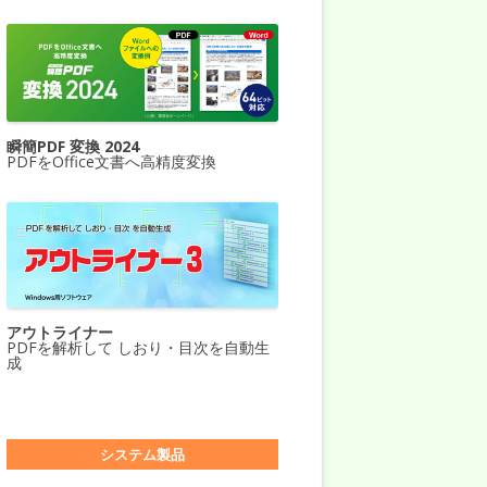
瞬簡PDF 変換 2024
PDFをOffice文書へ高精度変換
アウトライナー
PDFを解析して しおり・目次を自動生
成
システム製品