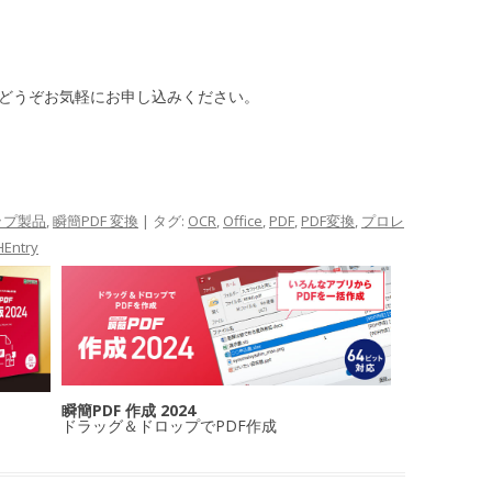
、どうぞお気軽にお申し込みください。
ップ製品
,
瞬簡PDF 変換
| タグ:
OCR
,
Office
,
PDF
,
PDF変換
,
プロレ
HEntry
瞬簡PDF 作成 2024
ドラッグ＆ドロップでPDF作成