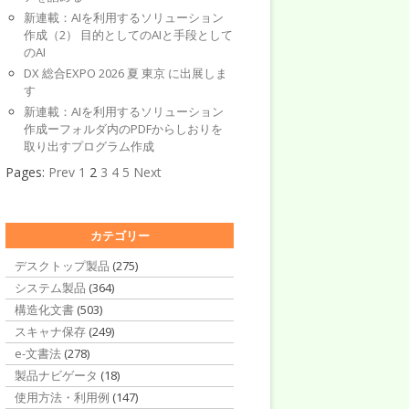
新連載：AIを利用するソリューション
作成（2） 目的としてのAIと手段として
のAI
DX 総合EXPO 2026 夏 東京 に出展しま
す
新連載：AIを利用するソリューション
作成ーフォルダ内のPDFからしおりを
取り出すプログラム作成
Pages:
Prev
1
2
3
4
5
Next
カテゴリー
デスクトップ製品
(275)
システム製品
(364)
構造化文書
(503)
スキャナ保存
(249)
e-文書法
(278)
製品ナビゲータ
(18)
使用方法・利用例
(147)