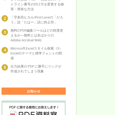
トライン番号の付け方を変更する確
実・簡単な方法
「宇多田ヒカル/First Loveの「だろ
う」説「だはー」説に終止符」
無料のPDF編集ツールはどの程度使
えるか―無料とは名ばかりの
Adobe Acrobat Web
Microsoft Excelスタイル探索（5）
Excelのテーマと標準フォントの関
係
出力結果の PDF に勝手にリンクが
作成されてしまう現象
お知らせ