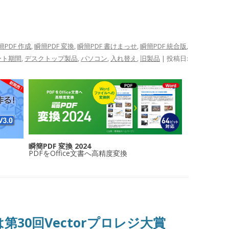
簡PDF 作成
,
瞬簡PDF 変換
,
瞬簡PDF 書けまっせ
,
瞬簡PDF 統合版
,
ート期間
,
デスクトップ製品
,
パソコン
,
入れ替え
,
旧製品
| 投稿日:
瞬簡PDF 変換 2024
PDFをOffice文書へ高精度変換
は第30回Vectorプロレジ大賞