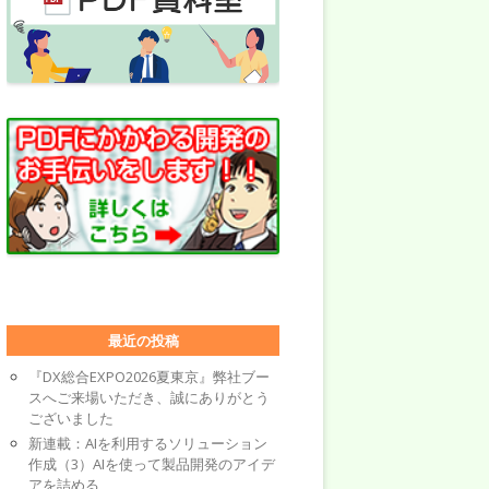
最近の投稿
『DX総合EXPO2026夏東京』弊社ブー
スへご来場いただき、誠にありがとう
ございました
新連載：AIを利用するソリューション
作成（3）AIを使って製品開発のアイデ
アを詰める