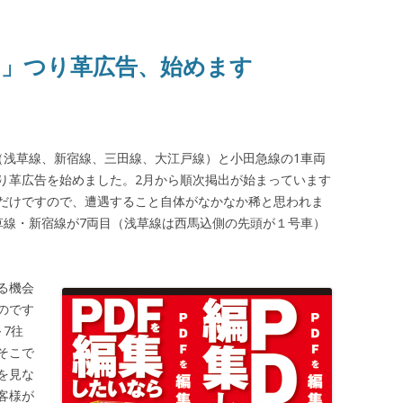
」つり革広告、始めます
（浅草線、新宿線、三田線、大江戸線）と小田急線の1車両
り革広告を始めました。2月から順次掲出が始まっています
だけですので、遭遇すること自体がなかなか稀と思われま
草線・新宿線が7両目（浅草線は西馬込側の先頭が１号車）
る機会
のです
7往
そこで
を見な
客様が