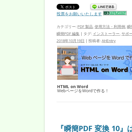
投票をお願いいたします
カテゴリー:
PDF 製品
,
使用方法・利用例
,
瞬
瞬簡PDF 編集
| タグ:
インストーラー
,
サポ
2018年10月19日
|
投稿者:
AHEntry
HTML on Word
WebページをWordで作る！
『瞬簡PDF 変換 10』