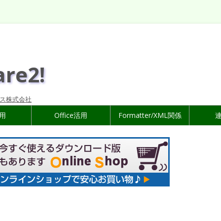
are2!
ス株式会社
活用
Office活用
Formatter/XML関係