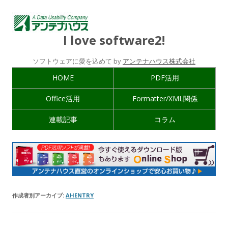
I love software2!
ソフトウェアに愛を込めて by
アンテナハウス株式会社
HOME
PDF活用
Office活用
Formatter/XML関係
連載記事
コラム
作成者別アーカイブ:
AHENTRY