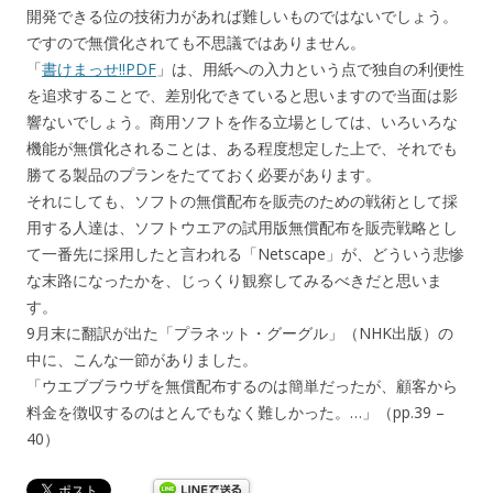
開発できる位の技術力があれば難しいものではないでしょう。
ですので無償化されても不思議ではありません。
「
書けまっせ!!PDF
」は、用紙への入力という点で独自の利便性
を追求することで、差別化できていると思いますので当面は影
響ないでしょう。商用ソフトを作る立場としては、いろいろな
機能が無償化されることは、ある程度想定した上で、それでも
勝てる製品のプランをたてておく必要があります。
それにしても、ソフトの無償配布を販売のための戦術として採
用する人達は、ソフトウエアの試用版無償配布を販売戦略とし
て一番先に採用したと言われる「Netscape」が、どういう悲惨
な末路になったかを、じっくり観察してみるべきだと思いま
す。
9月末に翻訳が出た「プラネット・グーグル」（NHK出版）の
中に、こんな一節がありました。
「ウエブブラウザを無償配布するのは簡単だったが、顧客から
料金を徴収するのはとんでもなく難しかった。…」（pp.39 –
40）