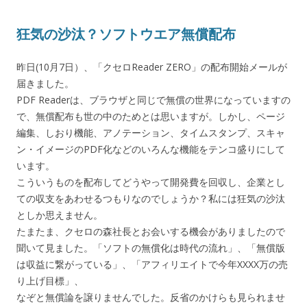
狂気の沙汰？ソフトウエア無償配布
昨日(10月7日）、「クセロReader ZERO」の配布開始メールが
届きました。
PDF Readerは、ブラウザと同じで無償の世界になっていますの
で、無償配布も世の中のためとは思いますが。しかし、ページ
編集、しおり機能、アノテーション、タイムスタンプ、スキャ
ン・イメージのPDF化などのいろんな機能をテンコ盛りにして
います。
こういうものを配布してどうやって開発費を回収し、企業とし
ての収支をあわせるつもりなのでしょうか？私には狂気の沙汰
としか思えません。
たまたま、クセロの森社長とお会いする機会がありましたので
聞いて見ました。「ソフトの無償化は時代の流れ」、「無償版
は収益に繋がっている」、「アフィリエイトで今年XXXX万の売
り上げ目標」、
なぞと無償論を譲りませんでした。反省のかけらも見られませ