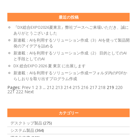
最近の投稿
『DX総合EXPO2026夏東京』弊社ブースへご来場いただき、誠に
ありがとうございました
新連載：AIを利用するソリューション作成（3）AIを使って製品開
発のアイデアを詰める
新連載：AIを利用するソリューション作成（2） 目的としてのAI
と手段としてのAI
DX 総合EXPO 2026 夏 東京 に出展します
新連載：AIを利用するソリューション作成ーフォルダ内のPDFか
らしおりを取り出すプログラム作成
Pages:
Prev
1
2
3
...
212
213
214
215
216
217
218
219
220
221
222
Next
カテゴリー
デスクトップ製品
(275)
システム製品
(364)