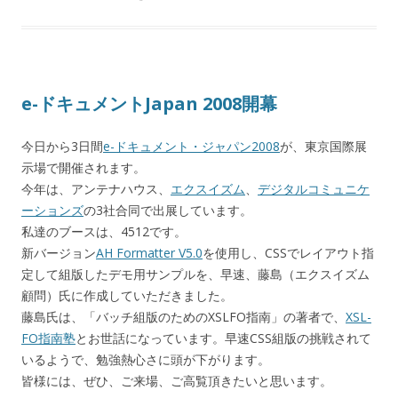
e-ドキュメントJapan 2008開幕
今日から3日間
e-ドキュメント・ジャパン2008
が、東京国際展
示場で開催されます。
今年は、アンテナハウス、
エクスイズム
、
デジタルコミュニケ
ーションズ
の3社合同で出展しています。
私達のブースは、4512です。
新バージョン
AH Formatter V5.0
を使用し、CSSでレイアウト指
定して組版したデモ用サンプルを、早速、藤島（エクスイズム
顧問）氏に作成していただきました。
藤島氏は、「バッチ組版のためのXSLFO指南」の著者で、
XSL-
FO指南塾
とお世話になっています。早速CSS組版の挑戦されて
いるようで、勉強熱心さに頭が下がります。
皆様には、ぜひ、ご来場、ご高覧頂きたいと思います。