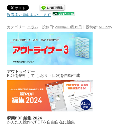
投票をお願いいたします
カテゴリー:
コラム
| 投稿日:
2008年10月15日
|
投稿者:
AHEntry
アウトライナー
PDFを解析して しおり・目次を自動生成
瞬簡PDF 編集 2024
かんたん操作でPDFを自由自在に編集