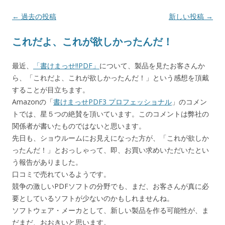
投稿ナビゲーション
←
過去の投稿
新しい投稿
→
これだよ、これが欲しかったんだ！
最近、
「書けまっせ!!PDF」
について、製品を見たお客さんか
ら、「これだよ、これが欲しかったんだ！」という感想を頂戴
することが目立ちます。
Amazonの「
書けまっせPDF3 プロフェッショナル
」のコメン
トでは、星５つの絶賛を頂いています。このコメントは弊社の
関係者が書いたものではないと思います。
先日も、ショウルームにお見えになった方が、「これが欲しか
ったんだ！」とおっしゃって、即、お買い求めいただいたとい
う報告がありました。
口コミで売れているようです。
競争の激しいPDFソフトの分野でも、まだ、お客さんが真に必
要としているソフトが少ないのかもしれませんね。
ソフトウェア・メーカとして、新しい製品を作る可能性が、ま
だまだ、おおきいと思います。