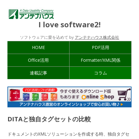
I love software2!
ソフトウェアに愛を込めて by
アンテナハウス株式会社
HOME
PDF活用
Office活用
Formatter/XML関係
連載記事
コラム
DITAと独自タグセットの比較
ドキュメントのXMLソリューションを作成する時、独自タグセ