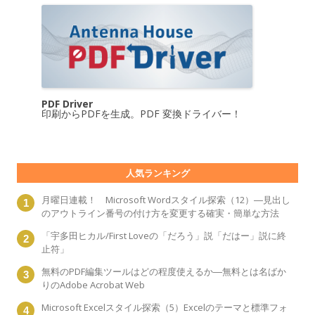
PDF Driver
印刷からPDFを生成。PDF 変換ドライバー！
人気ランキング
月曜日連載！ Microsoft Wordスタイル探索（12）―見出し
のアウトライン番号の付け方を変更する確実・簡単な方法
「宇多田ヒカル/First Loveの「だろう」説「だはー」説に終
止符」
無料のPDF編集ツールはどの程度使えるか―無料とは名ばか
りのAdobe Acrobat Web
Microsoft Excelスタイル探索（5）Excelのテーマと標準フォ