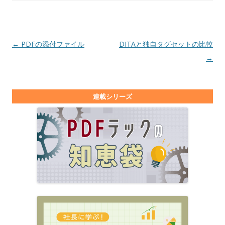
投稿ナビゲーション
←
PDFの添付ファイル
DITAと独自タグセットの比較
→
連載シリーズ