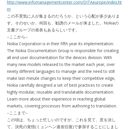
http://www.infomanagementcenter.com/DITAeurope/index.ht
m
この不景気に人が集まるのだろうか、という心配が多少ありま
す。そのせいか、何回も、勧誘のメールが来ました。Nokiaの
文書グループの発表もあるらしいです。
–ここから–
Nokia Corporation is in their fifth year its implementation.
The Nokia Documentation Group is responsible for creating
all end user documentation for the devices division. With
many new models released to the market each year, over
ninety different languages to manage and the need to still
make last-minute changes to keep their competitive edge,
Nokia carefully designed a set of best practices to create
highly modular, reusable and translatable documentation.
Learn more about their experience in reaching global
markets, covering processes from authoring to translation.
–ここまで–
この頃は、ちょっと忙しいのですが、これを見て、意を決し
て、決死の覚悟(ミュンヘン速攻往復)で参加することにしまし