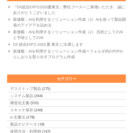
『DX総合EXPO2026夏東京』弊社ブースへご来場いただき、誠に
ありがとうございました
新連載：AIを利用するソリューション作成（3）AIを使って製品開
発のアイデアを詰める
新連載：AIを利用するソリューション作成（2） 目的としてのAI
と手段としてのAI
DX 総合EXPO 2026 夏 東京 に出展します
新連載：AIを利用するソリューション作成ーフォルダ内のPDFか
らしおりを取り出すプログラム作成
カテゴリー
デスクトップ製品
(275)
システム製品
(364)
構造化文書
(503)
スキャナ保存
(249)
e-文書法
(278)
製品ナビゲータ
(18)
使用方法・利用例
(147)