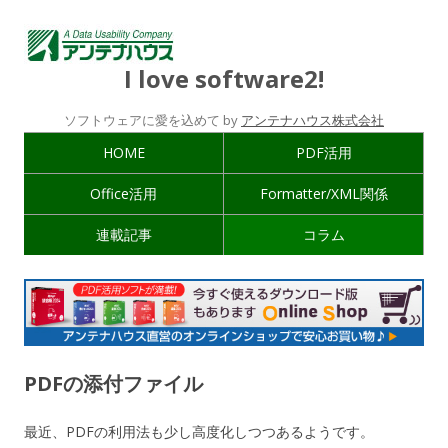
I love software2!
ソフトウェアに愛を込めて by
アンテナハウス株式会社
HOME
PDF活用
Office活用
Formatter/XML関係
連載記事
コラム
PDFの添付ファイル
最近、PDFの利用法も少し高度化しつつあるようです。