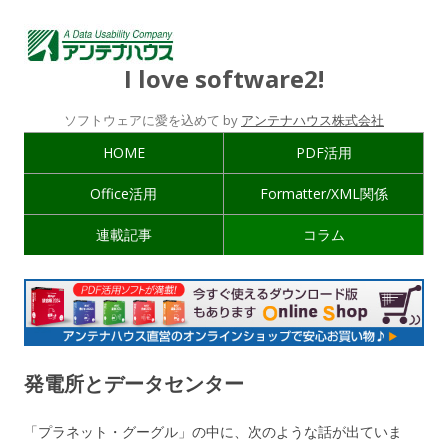
I love software2!
ソフトウェアに愛を込めて by
アンテナハウス株式会社
HOME
PDF活用
Office活用
Formatter/XML関係
連載記事
コラム
発電所とデータセンター
「プラネット・グーグル」の中に、次のような話が出ていま