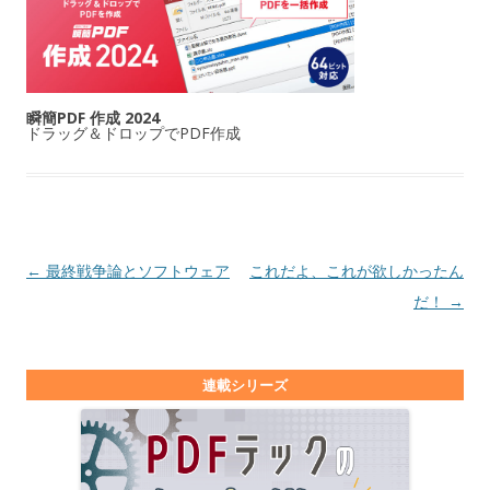
瞬簡PDF 作成 2024
ドラッグ＆ドロップでPDF作成
投稿ナビゲーション
←
最終戦争論とソフトウェア
これだよ、これが欲しかったん
だ！
→
連載シリーズ