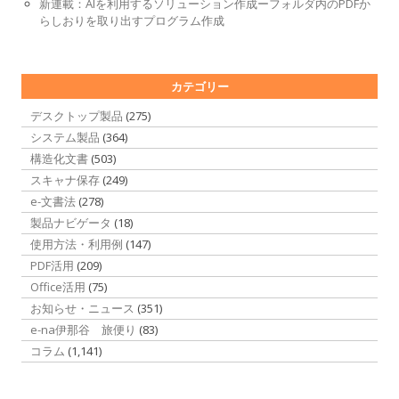
新連載：AIを利用するソリューション作成ーフォルダ内のPDFか
らしおりを取り出すプログラム作成
カテゴリー
デスクトップ製品
(275)
システム製品
(364)
構造化文書
(503)
スキャナ保存
(249)
e-文書法
(278)
製品ナビゲータ
(18)
使用方法・利用例
(147)
PDF活用
(209)
Office活用
(75)
お知らせ・ニュース
(351)
e-na伊那谷 旅便り
(83)
コラム
(1,141)