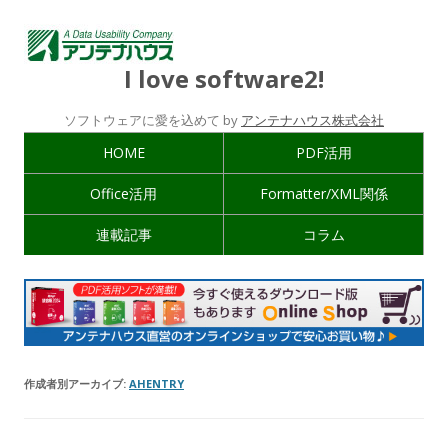
I love software2!
ソフトウェアに愛を込めて by
アンテナハウス株式会社
HOME
PDF活用
Office活用
Formatter/XML関係
連載記事
コラム
作成者別アーカイブ:
AHENTRY