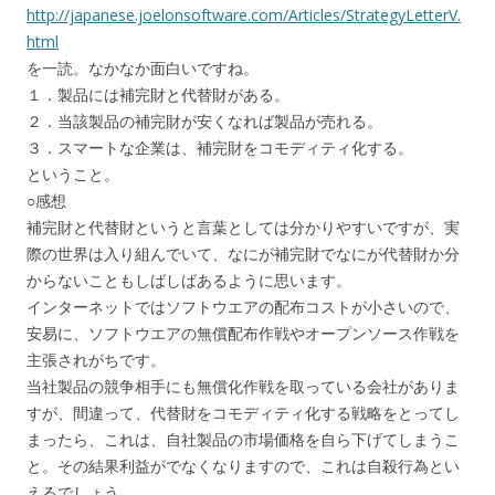
http://japanese.joelonsoftware.com/Articles/StrategyLetterV.
html
を一読。なかなか面白いですね。
１．製品には補完財と代替財がある。
２．当該製品の補完財が安くなれば製品が売れる。
３．スマートな企業は、補完財をコモディティ化する。
ということ。
○感想
補完財と代替財というと言葉としては分かりやすいですが、実
際の世界は入り組んでいて、なにが補完財でなにが代替財か分
からないこともしばしばあるように思います。
インターネットではソフトウエアの配布コストが小さいので、
安易に、ソフトウエアの無償配布作戦やオープンソース作戦を
主張されがちです。
当社製品の競争相手にも無償化作戦を取っている会社がありま
すが、間違って、代替財をコモディティ化する戦略をとってし
まったら、これは、自社製品の市場価格を自ら下げてしまうこ
と。その結果利益がでなくなりますので、これは自殺行為とい
えるでしょう。