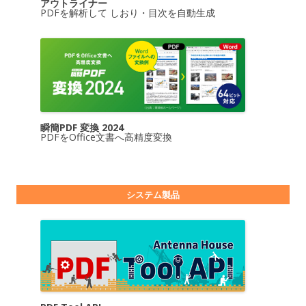
アウトライナー
PDFを解析して しおり・目次を自動生成
瞬簡PDF 変換 2024
PDFをOffice文書へ高精度変換
システム製品