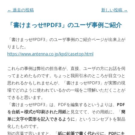
投稿ナビゲーション
←
過去の投稿
新しい投稿
→
「書けまっせ!!PDF3」のユーザ事例ご紹介
「書けまっせ!!PDF3」のユーザ事例のご紹介ページが出来上が
りました。
https://www.antenna.co.jp/kpd/casetop.html
これらの事例は弊社の担当者が、直接、ユーザの方にお話を伺
ってまとめたものです。ちょっと我田引水のところが目立つと
思われるかもしれませんが、「書けまっせ!!PDF3」が実際の現
場でどのように使われているかの一端をご理解いただくことが
できると思います。
「書けまっせ!!PDF3」は、PDFを編集するというよりは、
PDF
を台紙＝様式が印刷された用紙
と見立てて、その用紙に、「
簡
単に文字や図形を記入できるように
」というコンセプトを製品
化したものです。
別の言葉で言いますと、「
紙に鉛筆で書く代わりに、PDFにキ