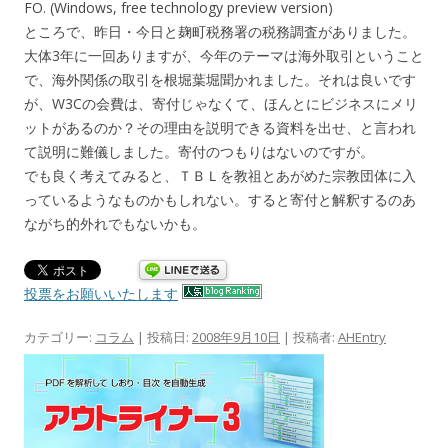
FO. (Windows, free technology preview version)
ところで、昨日・今日と麹町税務署の税務調査がありました。
大体3年に一回ありますが、今年のテーマは海外取引ということ
で、海外関係の取引を根堀葉堀聞かれました。それは良いです
が、W3Cの会費は、寄付じゃなくて、ほんとにビジネスにメリ
ットがあるのか？その理由を説明できる資料を出せ、と言われ
て説明に難儀しました。寄付のつもりはないのですが。
でも良く考えてみると、ＴＢＬを教祖とあがめた宗教団体に入
っているようなものかもしれない。すると寄付と解釈するのあ
ながち的外れでもないかも。
投票をお願いいたします
カテゴリー:
コラム
| 投稿日:
2008年9月10日
|
投稿者:
AHEntry