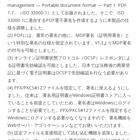
management — Portable document format — Part 1: PDF
1.7」（ISO 32000-1）として出版されました。そこで、ISO
32000-1に適合するPDF電子署名を作成するように本製品の仕
様を調整しました。
(2) PDFには、通常の署名の他に、MDP署名（証明用署名）と
いう特別な署名の仕様が規定されています。V1.2よりMDP署名
の付与を可能としました。
(3) オンライン証明書状態プロトコル（OCSP）レスポンダによ
る証明書失効確認を可能としました。日本では法務省の商業登
記に基づく電子証明書はOCSPで失効確認を行なう必要があり
ます。
(4) PFX/PKCS#12ファイルを指定して、署名に使えるようにし
ました。従来は、署名用証明書がWindows証明書ストアに入っ
ていることを前提としていたため、署名者はWindowsにログイ
ンすることが必要でした。PFX/PKCS#12ファイルを指定すると
Windowsにログインする必要がなくなりますので、署名機能を
Webサーバ・アプリケーションなどでお使いいただけます。
(5) 設定ファイルを直接指定して読む込む機能を追加しました。