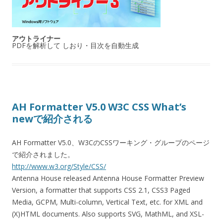
アウトライナー
PDFを解析して しおり・目次を自動生成
AH Formatter V5.0 W3C CSS What’s
newで紹介される
AH Formatter V5.0、W3CのCSSワーキング・グループのページ
で紹介されました。
http://www.w3.org/Style/CSS/
Antenna House released Antenna House Formatter Preview
Version, a formatter that supports CSS 2.1, CSS3 Paged
Media, GCPM, Multi-column, Vertical Text, etc. for XML and
(X)HTML documents. Also supports SVG, MathML, and XSL-