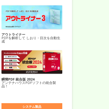
アウトライナー
PDFを解析して しおり・目次を自動生
成
瞬簡PDF 統合版 2024
アンテナハウスPDFソフトの統合製
品！
システム製品