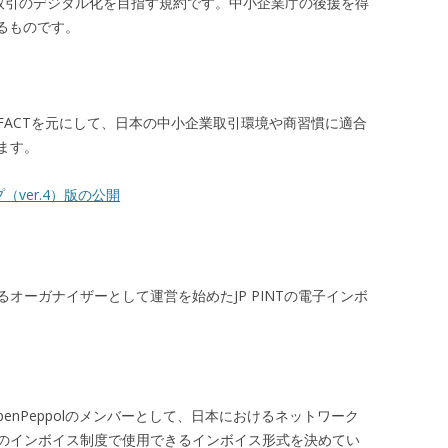
の取引のデジタル化を目指す規約です。中小企業庁の後援を得
るものです。
EFACTを元にして、日本の中小企業取引環境や商習慣に適合
ます。
ver.4）版の公開
オーガナイザーとして運営を始めたJP PINTの電子インボ
penPeppolのメンバーとして、日本におけるネットワーク
のインボイス制度で使用できるインボイス形式を決めてい