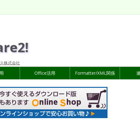
are2!
ス株式会社
活用
Office活用
Formatter/XML関係