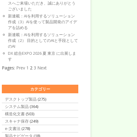
スへご来場いただき、誠にありがとう
ございました
新連載：AIを利用するソリューション
作成（3）AIを使って製品開発のアイデ
アを詰める
新連載：AIを利用するソリューション
作成（2） 目的としてのAIと手段として
のAI
DX 総合EXPO 2026 夏 東京 に出展しま
す
Pages:
Prev
1
2
3
Next
カテゴリー
デスクトップ製品
(275)
システム製品
(364)
構造化文書
(503)
スキャナ保存
(249)
e-文書法
(278)
製品ナビゲータ
(18)