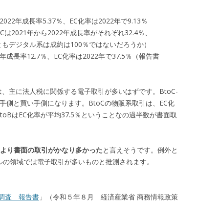
022年成長率5.37％、EC化率は2022年で9.13％
は2021年から2022年成長率がそれぞれ32.4％、
くともデジタル系は成約は100％ではないだろうか）
2年成長率12.7％、EC化率は2022年で37.5％（報告書
、主に法人税に関係する電子取引が多いはずです。BtoC-
売り手側と買い手側になります。BtoCの物販系取引は、EC化
oBはEC化率が平均37.5％ということなの過半数が書面取
取引より書面の取引がかなり多かった
と言えそうです。例外と
ジタルの領域では電子取引が多いものと推測されます。
調査 報告書
」（令和５年８月 経済産業省 商務情報政策