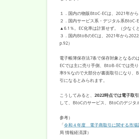
１．国内の物販BtoC-ECは、2021年から2
２．国内サービス系・デジタル系BtoC-EC
▲6.1％。EC化率は計算せず。（少な
３．国内BtoBのECは、2021年から202
p.92）
電子帳簿保存法7条で保存対象となるのは
ECでは主に売り手側、BtoB-ECでは
率9％なので大部分が書面取引になり、Bt
引になるとみられます。
こうしてみると、
2022時点では電子
して、BtoCのサービス、BtoCのデ
参考）
「
令和４年度 電子商取引に関する市場
局 情報経済課）