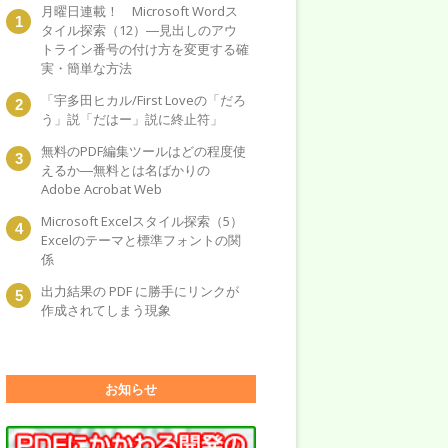
月曜日連載！ Microsoft Wordス
タイル探索（12）―見出しのアウ
トライン番号の付け方を変更する確
実・簡単な方法
「宇多田ヒカル/First Loveの「だろ
う」説「だはー」説に終止符」
無料のPDF編集ツールはどの程度使
えるか―無料とは名ばかりの
Adobe Acrobat Web
Microsoft Excelスタイル探索（5）
Excelのテーマと標準フォントの関
係
出力結果の PDF に勝手にリンクが
作成されてしまう現象
お知らせ