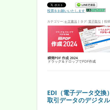
投票をお願いいたします
カテゴリー:
e-文書法
| タグ:
電子取引
| 投
瞬簡PDF 作成 2024
ドラッグ＆ドロップでPDF作成
EDI（電子データ交
取引データのデジタル