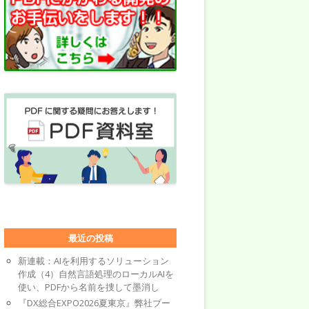
最近の投稿
新連載：AIを利用するソリューション
作成（4）自然言語処理のローカルAIを
使い、PDFから名前を捜して墨消し
『DX総合EXPO2026夏東京』弊社ブー