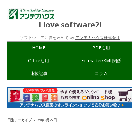
I love software2!
ソフトウェアに愛を込めて by
アンテナハウス株式会社
HOME
PDF活用
Office活用
Formatter/XML関係
連載記事
コラム
日別アーカイブ:
2021年9月22日