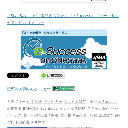
『ScanSave』が、製品名も新たに『e-Success』（イー・サク
セス）になりました!
投票をお願いいたします
カテゴリー:
e-文書法
,
ウェビナー
,
スキャナ保存
| タグ:
e-Success
,
e-文書法
,
JIIMA認証
,
ScanSave
,
インボイス制度
,
スキャナ保存
,
ペー
パーレス
,
電子化保存
,
電子取引
,
電子帳簿保存法
| 投稿日:
2021年9月
22日
|
投稿者:
AHEntry