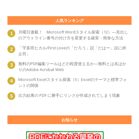
人気ランキング
月曜日連載！ Microsoft Wordスタイル探索（12）―見出し
のアウトライン番号の付け方を変更する確実・簡単な方法
「宇多田ヒカル/First Loveの「だろう」説「だはー」説に終
止符」
無料のPDF編集ツールはどの程度使えるか―無料とは名ばか
りのAdobe Acrobat Web
Microsoft Excelスタイル探索（5）Excelのテーマと標準フォ
ントの関係
出力結果の PDF に勝手にリンクが作成されてしまう現象
お知らせ