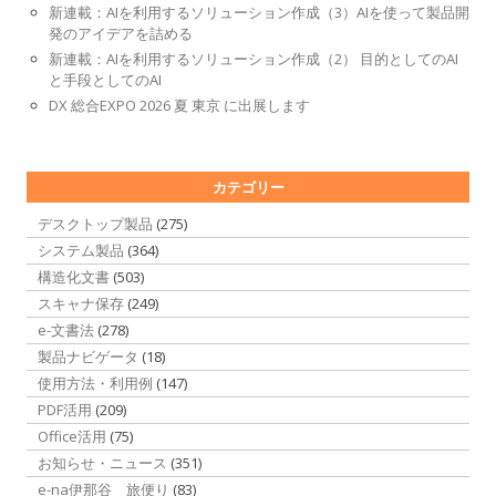
新連載：AIを利用するソリューション作成（3）AIを使って製品開
発のアイデアを詰める
新連載：AIを利用するソリューション作成（2） 目的としてのAI
と手段としてのAI
DX 総合EXPO 2026 夏 東京 に出展します
カテゴリー
デスクトップ製品
(275)
システム製品
(364)
構造化文書
(503)
スキャナ保存
(249)
e-文書法
(278)
製品ナビゲータ
(18)
使用方法・利用例
(147)
PDF活用
(209)
Office活用
(75)
お知らせ・ニュース
(351)
e-na伊那谷 旅便り
(83)