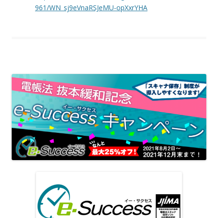
961/WN_sj9eVnaRSJeMU-opXxrYHA