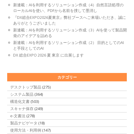
新連載：AIを利用するソリューション作成（4）自然言語処理の
ローカルAIを使い、PDFから名前を捜して墨消し
『DX総合EXPO2026夏東京』弊社ブースへご来場いただき、誠に
ありがとうございました
新連載：AIを利用するソリューション作成（3）AIを使って製品開
発のアイデアを詰める
新連載：AIを利用するソリューション作成（2） 目的としてのAI
と手段としてのAI
DX 総合EXPO 2026 夏 東京 に出展します
カテゴリー
デスクトップ製品
(275)
システム製品
(364)
構造化文書
(503)
スキャナ保存
(249)
e-文書法
(278)
製品ナビゲータ
(18)
使用方法・利用例
(147)