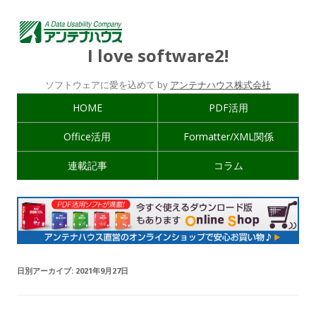
I love software2!
ソフトウェアに愛を込めて by
アンテナハウス株式会社
HOME
PDF活用
Office活用
Formatter/XML関係
連載記事
コラム
日別アーカイブ:
2021年9月27日