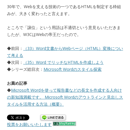
30年で、Webを支える技術の一つであるHTMLを制定する枠組
みが、大きく変わったと言えます。
ところで「譲位」という用語は不適切という意見もいただきま
したが、W3CはWebの帝王だったので。
◆前回：
（33）Word文書からWebページ（HTML）変換につい
て考える
◆次回：
（35）Word でリッチなHTMLを作成しよう
◆シリーズ総目次：
Microsoft Wordのスタイル探索
お薦め記事
◆
Microsoft Wordを使って報告書などの長文を作成する人向け
の新知識満載です。 Microsoft Wordのアウトラインと見出しス
タイルを活用する方法（概要）
投票をお願いいたします