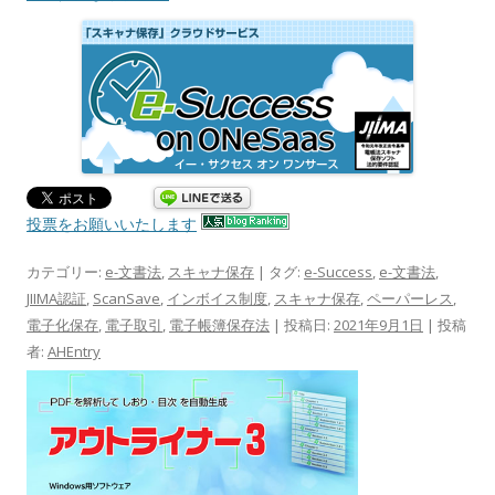
投票をお願いいたします
カテゴリー:
e-文書法
,
スキャナ保存
| タグ:
e-Success
,
e-文書法
,
JIIMA認証
,
ScanSave
,
インボイス制度
,
スキャナ保存
,
ペーパーレス
,
電子化保存
,
電子取引
,
電子帳簿保存法
| 投稿日:
2021年9月1日
|
投稿
者:
AHEntry