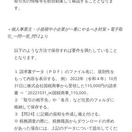
取引先の情報等を総合勘案して確認することとなりま
す。
＜個人事業主・小規模中小企業が一番にやるべき対策＞電子取
引_一問一答_問12
より
以下のような方法で保存すれば要件を満たしていること
となります。
１ 請求書データ（ＰＤＦ）のファイル名に、規則性を
もって内容を表示する。 例） 2022年（令和４年）10月
31日に株式会社国税商事から受領した110,000円の請求
書 ⇒「20221031_㈱国税商事_110,000」
２ 「取引の相手先」や「各月」など任意のフォルダに
格納して保存する。
３ 【問24】に記載の規程を作成し備え付ける。
※ 税務調査の際に、税務職員からダウンロードの求め
があった場合には、上記のデータについて提出してくだ