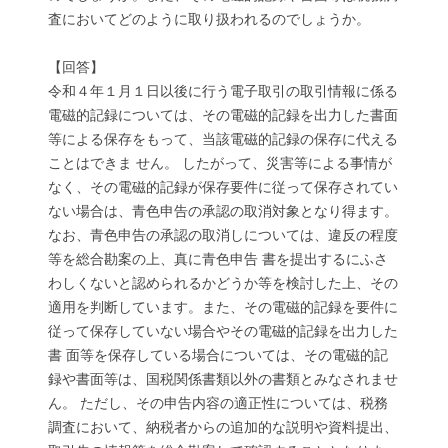
査においてどのように取り扱われるのでしょうか。
【回答】
令和４年１月１日以後に行う電子取引の取引情報に係る
電磁的記録については、その電磁的記録を出力した書面
等による保存をもって、当該電磁的記録の保存に代える
ことはできま せん。 したがって、災害等による事情が
なく、その電磁的記録が保存要件に従って保存されてい
ない場合は、青色申告の承認の取消対象となり得ます。
なお、青色申告の承認の取消しについては、違反の程度
等を総合勘案の上、真に青色申告 書を提出するにふさ
わしくないと認められるかどうか等を検討した上、その
適用を判断しています。また、その電磁的記録を要件に
従って保存していない場合やその電磁的記録を出力した
書 面等を保存している場合については、その電磁的記
録や書面等は、国税関係書類以外の書類とみなされませ
ん。 ただし、その申告内容の適正性については、税務
調査において、納税者からの追加的な説明や資料提出、