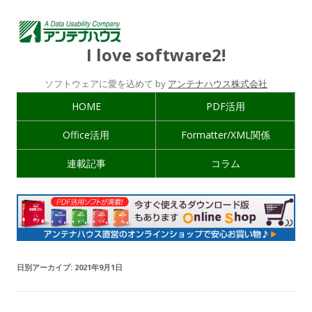
I love software2!
ソフトウェアに愛を込めて by
アンテナハウス株式会社
HOME
PDF活用
Office活用
Formatter/XML関係
連載記事
コラム
日別アーカイブ:
2021年9月1日