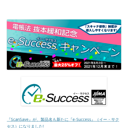
『ScanSave』が、製品名も新たに『e-Success』（イー・サク
セス）になりました!