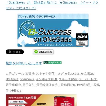
『ScanSave』が、製品名も新たに『e-Success』（イー・サク
セス）になりました!
投票をお願いいたします
カテゴリー:
e-文書法
,
スキャナ保存
| タグ:
e-Success
,
e-文書法
,
JIIMA認証
,
ScanSave
,
インボイス制度
,
スキャナ保存
,
ペーパーレス
,
電子化保存
,
電子取引
,
電子帳簿保存法
| 投稿日:
2021年9月8日
|
投稿
者:
AHEntry