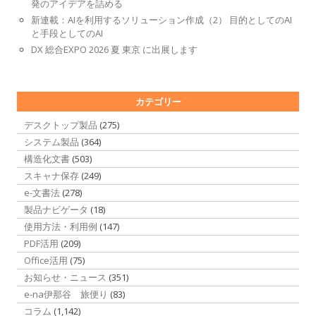
発のアイデアを詰める
新連載：AIを利用するソリューション作成（2） 目的としてのAI
と手段としてのAI
DX 総合EXPO 2026 夏 東京 に出展します
カテゴリー
デスクトップ製品
(275)
システム製品
(364)
構造化文書
(503)
スキャナ保存
(249)
e-文書法
(278)
製品ナビゲータ
(18)
使用方法・利用例
(147)
PDF活用
(209)
Office活用
(75)
お知らせ・ニュース
(351)
e-na伊那谷 旅便り
(83)
コラム
(1,142)