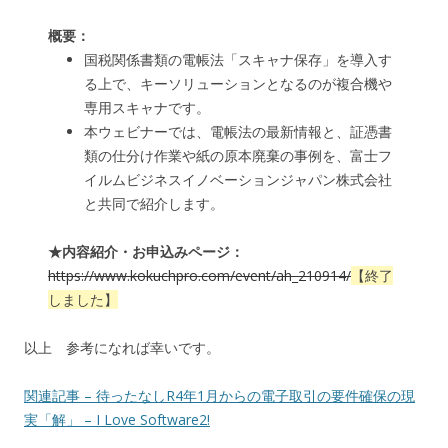
概要：
国税関係書類の電帳法「スキャナ保存」を導入す
る上で、キーソリューションとなるのが複合機や
専用スキャナです。
本ウェビナーでは、電帳法の最新情報と、証憑書
類の仕分け作業や紙の原本廃棄の事例を、富士フ
イルムビジネスイノベーションジャパン株式会社
と共同で紹介します。
★内容紹介・お申込みページ：
https://www.kokuchpro.com/event/ah_210914/
【終了
しました】
以上 参考になれば幸いです。
関連記事 – 待ったなしR4年1月からの電子取引の要件確保の現
実「解」 – I Love Software2!