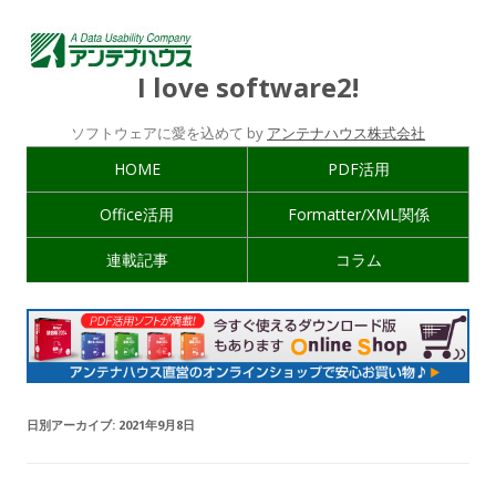
I love software2!
ソフトウェアに愛を込めて by
アンテナハウス株式会社
HOME
PDF活用
Office活用
Formatter/XML関係
連載記事
コラム
日別アーカイブ:
2021年9月8日