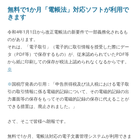
無料で1か月「電帳法」対応ソフトが利用で
きます
令和4年1月1日から改正電帳法の新要件で一部義務化されるも
のがあります。
それは、「電子取引」（電子的に取引情報を授受した際にデー
タ（PDF等）で保存するもの）が、従来認められていたPDF等
から紙に印刷しての保存が税法上認められなくなるからです。
※
※
国税庁発表の引用：「
申告所得税及び法人税における電子取
引の取引情報に係る電磁的記録について、その電磁的記録の出
力書面等の保存をもってその電磁的記録の保存に代えることが
できる措置は、廃止されました。
」
さて、そこで皆様へ朗報です。
無料で1か月、電帳法対応の電子文書管理システムが利用できま