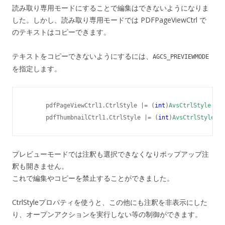
読み取り専用モードにすることで編集はできないようになりま
した。しかし、読み取り専用モードでは PDFPageViewCtrl で
のテキストはコピーできます。
テキストをコピーできないようにするには、
AGCS_PREVIEWMODE
を指定します。
      pdfPageViewCtrl1.CtrlStyle |= (
int
)
AvsCtrlStyle
.AGC
      pdfThumbnailCtrl1.CtrlStyle |= (
int
)
AvsCtrlStyle
プレビューモードでは注釈も選択できなくなりポップアップ注
釈も開きません。
これで編集やコピーを禁止することができました。
CtrlStyleプロパティを使うと、この他にも注釈を非表示にした
り、オープンアクションを実行しない等の制御ができます。