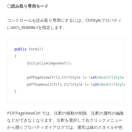
〇読み取り専用モード
コントロールを読み取り専用にするには、CtrlStyleプロパティ
に
を指定します。
AGCS_READONLY
public
 Form1()

{

      InitializeComponent();

      pdfPageViewCtrl1.CtrlStyle |= (
int
)
AvsCtrlStyle
.AGC
      pdfThumbnailCtrl1.CtrlStyle |= (
int
)
AvsCtrlStyle
.AG
}
PDFPageViewCtrl では、注釈の移動や削除、注釈の属性の編集
などができなくなります。注釈を選択して右クリックメニュー
から開くプロパティダイアログでは、通常は線のスタイルや色