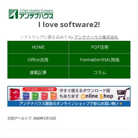
I love software2!
ソフトウェアに愛を込めて by
アンテナハウス株式会社
HOME
PDF活用
Office活用
Formatter/XML関係
連載記事
コラム
日別アーカイブ:
2020年3月12日