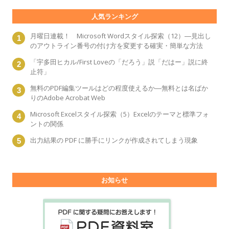
人気ランキング
月曜日連載！ Microsoft Wordスタイル探索（12）―見出し
のアウトライン番号の付け方を変更する確実・簡単な方法
「宇多田ヒカル/First Loveの「だろう」説「だはー」説に終
止符」
無料のPDF編集ツールはどの程度使えるか―無料とは名ばか
りのAdobe Acrobat Web
Microsoft Excelスタイル探索（5）Excelのテーマと標準フォ
ントの関係
出力結果の PDF に勝手にリンクが作成されてしまう現象
お知らせ