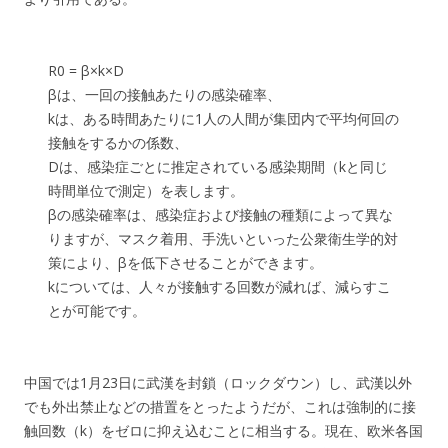
R0 = β×k×D
βは、一回の接触あたりの感染確率、
kは、ある時間あたりに1人の人間が集団内で平均何回の
接触をするかの係数、
Dは、感染症ごとに推定されている感染期間（kと同じ
時間単位で測定）を表します。
βの感染確率は、感染症および接触の種類によって異な
りますが、マスク着用、手洗いといった公衆衛生学的対
策により、βを低下させることができます。
kについては、人々が接触する回数が減れば、減らすこ
とが可能です。
中国では1月23日に武漢を封鎖（ロックダウン）し、武漢以外
でも外出禁止などの措置をとったようだが、これは強制的に接
触回数（k）をゼロに抑え込むことに相当する。現在、欧米各国