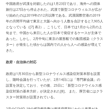
中国政府が武漢を封鎖したのは1月23日であり、海外への団体
旅行は27日から停止された。武漢で新型コロナウィルスが広が
り始めたのは2019年の12月以降である。武漢国際空港の2019
年の月間平均値で東京と大阪へ向かう人数を合計すると7,905人
となっている（[7] 表2）。こうして、日本では1月から2月の上
旬まで、中国から来日した人が日本で発症するケースが主体で
あった。しかし、2月中旬に東京の屋形船での集団感染（クラス
ター）が発生した頃からは国内での人から人への感染が増えて
きた。
政府・自治体の対応
政府は1月30日から新型コロナウイルス感染症対策本部を設置
し、随時会議を行っていたが、2月14日には「専門家会議」の
設置を決定しており、その後、25日に「新型コロナウイルス感
染症対策の基本方針」が決定された[8]。 また、厚労省にはクラ
スター対策班が設置されている。
2月のCOVID-19の感染報告数は都道府県別にかなり差異があ