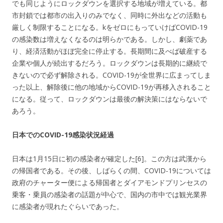
でも同じようにロックダウンを選択する地域が増えている。都
市封鎖では都市の出入りのみでなく、同時に外出などの活動も
厳しく制限することになる。kをゼロにもっていけばCOVID-19
の感染数は増えなくなるのは明らかである。しかし、劇薬であ
り、経済活動がほぼ完全に停止する。長期間に及べば破産する
企業や個人が続出するだろう。ロックダウンは長期的に継続で
きないので必ず解除される。COVID-19が全世界に広まってしま
った以上、解除後に他の地域からCOVID-19が再移入されること
になる。従って、ロックダウンは最後の解決策にはならないで
あろう。
日本でのCOVID-19感染状況経過
日本は1月15日に初の感染者が確定した[6]。この方は武漢から
の帰国者である。その後、しばらくの間、COVID-19については
政府のチャーター便による帰国者とダイアモンドプリンセスの
乗客・乗員の感染者の話題が中心で、国内の市中では観光業界
に感染者が現れたぐらいであった。