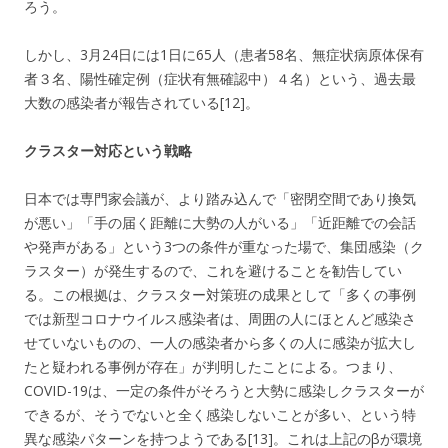
ろう。
しかし、3月24日には1日に65人（患者58名、無症状病原体保有
者３名、陽性確定例（症状有無確認中）４名）という、過去最
大数の感染者が報告されている[12]。
クラスター対応という戦略
日本では専門家会議が、より踏み込んで「密閉空間であり換気
が悪い」「手の届く距離に大勢の人がいる」「近距離での会話
や発声がある」という3つの条件が重なった場で、集団感染（ク
ラスター）が発生するので、これを避けることを勧告してい
る。この根拠は、クラスター対策班の成果として「多くの事例
では新型コロナウイルス感染者は、周囲の人にほとんど感染さ
せていないものの、一人の感染者から多くの人に感染が拡大し
たと疑われる事例が存在」が判明したことによる。つまり、
COVID-19は、一定の条件がそろうと大勢に感染しクラスターが
できるが、そうでないと全く感染しないことが多い、という特
異な感染パターンを持つようである[13]。これは上記のβが環境