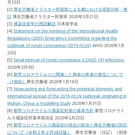
月23日
[2]
厚生労働省クラスター対策班による都における現状分析・推
計
厚生労働省クラスター対策班 2020年3月21日
[3]
感染症疫学の用語解説
日本疫学会
[4]
Statement on the meeting of the International Health
Regulations (2005) Emergency Committee regarding the
outbreak of novel coronavirus (2019-nCoV)
WHO 2020年1月
23日
[5]
Serial interval of novel coronavirus (COVID-19) infections
2020年3月4日
[6]
新型コロナウイルスに関連した肺炎の患者の発生について
（1例目）
厚生労働省 2020年1月16日
[7]
Nowcasting and forecasting the potential domestic and
international spread of the 2019-nCoV outbreak originating in
Wuhan, China: a modelling study
2020年1月31日
[8]
新型コロナウイルス感染症対策の基本方針
新型コロナウイ
ルス感染症対策本部決定 2020年2月25日
[9]
新型コロナウイルス感染症の現在の状況と厚生労働省の対応
について（令和２年２月28日版）
厚生労働省 （注記）（別添