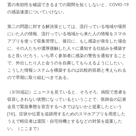
置の有効性を確認できるまでの期間を短くしないと、COVID-19
の感染速度についていけない。
第二の問題に対する解決策としては、流行っている地域や場所
にいた人の情報、流行っている地域から来た人の情報をスマホ
アプリを使って収集管理し、後日に、もし感染が発生した場合
に、その人たちや濃厚接触した人々に通知する仕組みを構築す
ると良いだろう。いち早く参加者に感染の警告を通知すること
で、外出したり人と会うのを自粛してもらえるようにしたい。
こうした情報システムを構築するのは比較的容易と考えられる
ので早期に取り組むべきである。
（3/30追記）ニュースを見ていると、そろそろ、病院で患者を
収容しきれない状態になっているということで、医師会の記者
会見で緊急事態を宣言するべきではないかと提案したという
[16]。症状や位置を追跡用するためのスマホアプリを用意した
うえで軽症者は退院・自宅待機とするなどの対策を提案した
い。（ここまで）