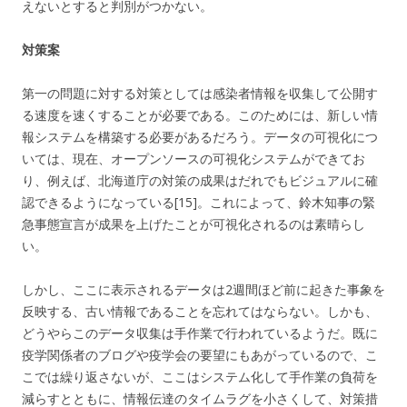
えないとすると判別がつかない。
対策案
第一の問題に対する対策としては感染者情報を収集して公開す
る速度を速くすることが必要である。このためには、新しい情
報システムを構築する必要があるだろう。データの可視化につ
いては、現在、オープンソースの可視化システムができてお
り、例えば、北海道庁の対策の成果はだれでもビジュアルに確
認できるようになっている[15]。これによって、鈴木知事の緊
急事態宣言が成果を上げたことが可視化されるのは素晴らし
い。
しかし、ここに表示されるデータは2週間ほど前に起きた事象を
反映する、古い情報であることを忘れてはならない。しかも、
どうやらこのデータ収集は手作業で行われているようだ。既に
疫学関係者のブログや疫学会の要望にもあがっているので、こ
こでは繰り返さないが、ここはシステム化して手作業の負荷を
減らすとともに、情報伝達のタイムラグを小さくして、対策措