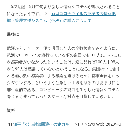
（5/2追記）5月中旬より新しい情報システムが導入されること
になったようです。⇒「
新型コロナウイルス感染者等情報把
握・管理支援システム（仮称）の導入について
」
最後に
武漢からチャーター便で帰国した人の全数検査でみるように、
武漢でCOVID-19が流行っている頃の集団でも100人に1～2にし
か感染者がいなかったということは、逆に見れば100人中98人
から99人は感染していないということになる。集団の中に含ま
れる極小数の感染者による感染を避けるために都市全体をロッ
クダウンする、というような激しい手段を取るのはあまりにも
非生産的である。コンピュータの能力を生かした情報システム
をうまく使ってもっとスマートな対応を目指していきたい。
資料
[1]
知事「都市封鎖回避への協力を」
NHK News Web 2020年3