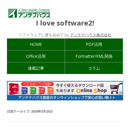
I love software2!
ソフトウェアに愛を込めて by
アンテナハウス株式会社
HOME
PDF活用
Office活用
Formatter/XML関係
連載記事
コラム
日別アーカイブ:
2020年3月25日