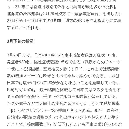
り、2月末には都道府県別でみると北海道が最も多かった[9]。
北海道の鈴木知事は2月28日夕方に「緊急事態宣言」を出し2月
28日から3月19日までの3週間、週末の外出を控えるように要請
するに至った[10]。
3月下旬の状況
3月23日まで、日本のCOVID-19市中感染者数は無症状110名、
発症者980名、陽性症状確認中5名である（武漢からのチャータ
ー便による帰国者、空港検疫を除く）[11]。これまでは感染者
数の増加スピードは欧米と比べて非常に緩やかである。これは
日本では欧米に比べてR0がかなり小さいことを意味している。
R0が小さいのは、欧米諸国と比較して日本ではマスクを着用す
る人の割合が多い、手洗いやアルコール除菌が普及している、
キスや握手などで人同士の接触の習慣がない、などで感染確率
（β）が小さいことが一つの理由と考えられる。また、政府や
自治体の要請に従順に従って外出やイベントを控えた人が増え
たことで、接触回数（k）が低下したことも理由に挙げられるだ