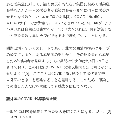
ある感染症に対して、誰も免疫をもたない集団に初めて感染症
を持ち込んだ一人の感染者が感染力を失うまでに何人に感染さ
せるかを指数としたものがR0である[3]。COVID-19のR0は
WHOのサイトでは予備的に1.4-2.5とされている[4]。R0が1より
小さければ自然に収束するが、1より大きければ、何も対策しな
いと感染者数は集団免疫ができるまで増えていくことになる。
問題は増えていくスピードである。北大の西浦教授のグループ
の論文によると、ある感染者の発症から、その感染者から感染
した2次感染者が発症するまでの期間の中央値は約4日～5日と
されており、この日数はCOVID-19の潜伏期間とほぼ同じか少し
短いようだ[5]。このことはCOVID-19は感染して潜伏期間中・
未発症のときにも感染することを意味する。このため、感染し
て発症した人だけを隔離しても感染を防止できない。
諸外国のCOVID-19感染防止策
一般的にはR0を操作して感染拡大を防ぐことになる。以下、[3]
より引用である。