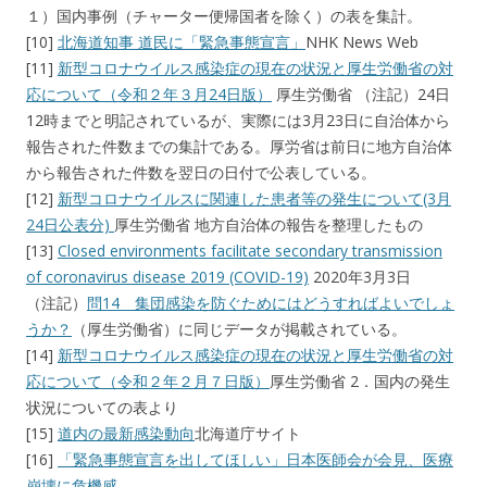
１）国内事例（チャーター便帰国者を除く）の表を集計。
[10]
北海道知事 道民に「緊急事態宣言」
NHK News Web
[11]
新型コロナウイルス感染症の現在の状況と厚生労働省の対
応について（令和２年３月24日版）
厚生労働省 （注記）24日
12時までと明記されているが、実際には3月23日に自治体から
報告された件数までの集計である。厚労省は前日に地方自治体
から報告された件数を翌日の日付で公表している。
[12]
新型コロナウイルスに関連した患者等の発生について(3月
24日公表分)
厚生労働省 地方自治体の報告を整理したもの
[13]
Closed environments facilitate secondary transmission
of coronavirus disease 2019 (COVID-19)
2020年3月3日
（注記）
問14 集団感染を防ぐためにはどうすればよいでしょ
うか？
（厚生労働省）に同じデータが掲載されている。
[14]
新型コロナウイルス感染症の現在の状況と厚生労働省の対
応について（令和２年２月７日版）
厚生労働省 2．国内の発生
状況についての表より
[15]
道内の最新感染動向
北海道庁サイト
[16]
「緊急事態宣言を出してほしい」日本医師会が会見、医療
崩壊に危機感