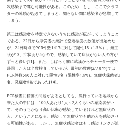
次感染まで進む可能性がある。このため、もし、ここでクラス
ターの連鎖が起きてしまうと、知らない間に感染者が急増して
しまう。
第二は感染者を特定できないうちに感染が広がってしまうこと
である。22日から厚労省の統計で空港検疫の数値が出始めた
が、24日時点でPCR件数1417に対して陽性18（1.3％）。無症
状が13、症状あり5なので、感染していて症状がない人の方が
ずっと多い[11]。また、しばらく前に武漢からチャーター便で
帰国した人は全数検査しているが、最初の数便(2/7まで)では
PCR件数566人に対して陽性9名（陽性率1.6%)。無症状保菌者3
名、発症者6名であった[14]。
PCR検査に精度の問題があるとしても、流行っている地域から
来た人の中には、100人あたり1人～2人くらいの感染者がい
て、そのうちかなり高い比率が感染しているけれど無症状の
人、ということになる。感染して無症状でも他の人を感染させ
る可能性がある。しかし、無症状感染者はもし感染リンクが追