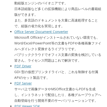
動組版エンジンのパイオニアです。
日本語組版など多くの拡張機能により商品レベルの書籍組
版ができます。
また、多言語のドキュメントを大量に高速処理すること
で、組版の省力化を実現します。
Office Server Document Converter
Microsoft Officeがインストールされていない環境でも、
Word/Excel/PowerPoint等の文書をPDFや各種画像ファイ
ルへダイレクト変換するライブラリです。
パブリッククラウドでオフィス文書の変換を検討している
皆さん、ライセンス問題はこれで解決です。
PDF Driver
GDI 型の仮想プリンタドライバと、これを制御する付属
APIのセット製品です。
PDF Server
サーバ上で画像データやMSOffice文書からPDFを生成
し、イントラネットで配信したり、各種グループウェアへ
自動登録を行う開発不要のサーバソリューションです。
PDF Viewer SDK