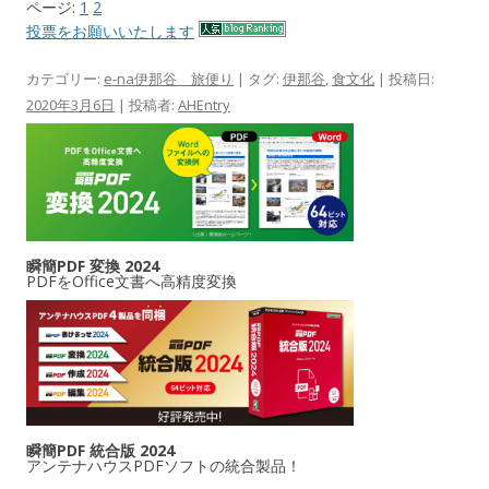
ページ:
1
2
投票をお願いいたします
カテゴリー:
e-na伊那谷 旅便り
| タグ:
伊那谷
,
食文化
| 投稿日:
2020年3月6日
|
投稿者:
AHEntry
瞬簡PDF 変換 2024
PDFをOffice文書へ高精度変換
瞬簡PDF 統合版 2024
アンテナハウスPDFソフトの統合製品！