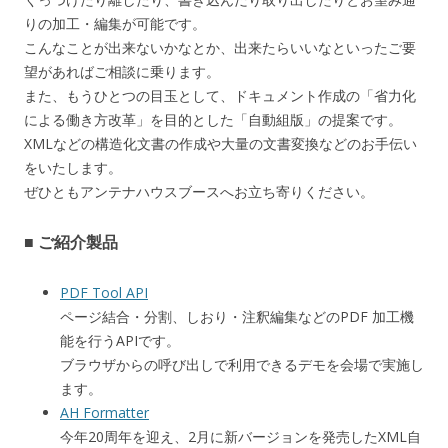
りの加工・編集が可能です。
こんなことが出来ないかなとか、出来たらいいなといったご要
望があればご相談に乗ります。
また、もうひとつの目玉として、ドキュメント作成の「省力化
による働き方改革」を目的とした「自動組版」の提案です。
XMLなどの構造化文書の作成や大量の文書変換などのお手伝い
をいたします。
ぜひともアンテナハウスブースへお立ち寄りください。
■ ご紹介製品
PDF Tool API
ページ結合・分割、しおり・注釈編集などのPDF 加工機
能を行うAPIです。
ブラウザからの呼び出しで利用できるデモを会場で実施し
ます。
AH Formatter
今年20周年を迎え、2月に新バージョンを発売したXML自