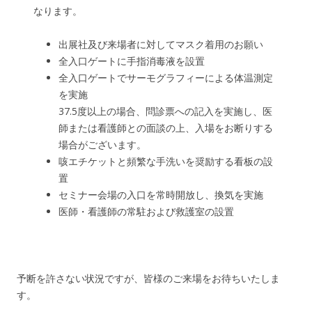
なります。
出展社及び来場者に対してマスク着用のお願い
全入口ゲートに手指消毒液を設置
全入口ゲートでサーモグラフィーによる体温測定
を実施
37.5度以上の場合、問診票への記入を実施し、医
師または看護師との面談の上、入場をお断りする
場合がございます。
咳エチケットと頻繁な手洗いを奨励する看板の設
置
セミナー会場の入口を常時開放し、換気を実施
医師・看護師の常駐および救護室の設置
予断を許さない状況ですが、皆様のご来場をお待ちいたしま
す。