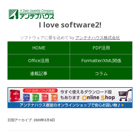
I love software2!
ソフトウェアに愛を込めて by
アンテナハウス株式会社
HOME
PDF活用
Office活用
Formatter/XML関係
連載記事
コラム
日別アーカイブ:
2020年3月6日