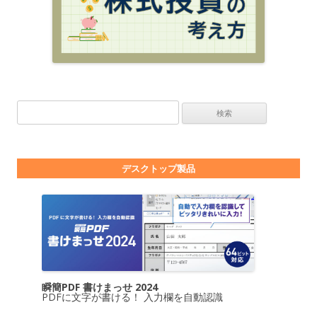
検索:
デスクトップ製品
瞬簡PDF 書けまっせ 2024
PDFに文字が書ける！ 入力欄を自動認識