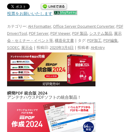
投票をお願いいたします
カテゴリー:
AH Formatter
,
Office Server Document Converter
,
PDF
Driver/Tool
,
PDF Server
,
PDF Viewer
,
PDF 製品
,
システム製品
,
展示
会・セミナー・イベント等
,
構造化文書
| タグ:
PDF加工
,
PDF編集
,
SODEC
,
展示会
| 投稿日:
2020年3月6日
|
投稿者:
AHEntry
瞬簡PDF 統合版 2024
アンテナハウスPDFソフトの統合製品！