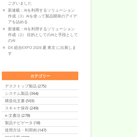
ございました
新連載：AIを利用するソリューション
作成（3）AIを使って製品開発のアイデ
アを詰める
新連載：AIを利用するソリューション
作成（2） 目的としてのAIと手段として
のAI
DX 総合EXPO 2026 夏 東京 に出展しま
す
カテゴリー
デスクトップ製品
(275)
システム製品
(364)
構造化文書
(503)
スキャナ保存
(249)
e-文書法
(278)
製品ナビゲータ
(18)
使用方法・利用例
(147)