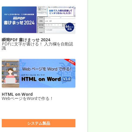
瞬簡PDF 書けまっせ 2024
PDFに文字が書ける！ 入力欄を自動認
識
HTML on Word
WebページをWordで作る！
システム製品