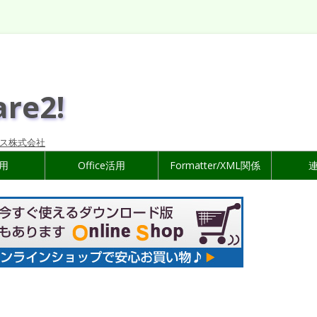
are2!
ス株式会社
活用
Office活用
Formatter/XML関係