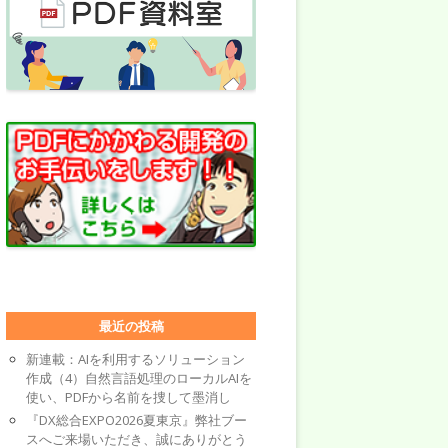
最近の投稿
新連載：AIを利用するソリューション
作成（4）自然言語処理のローカルAIを
使い、PDFから名前を捜して墨消し
『DX総合EXPO2026夏東京』弊社ブー
スへご来場いただき、誠にありがとう