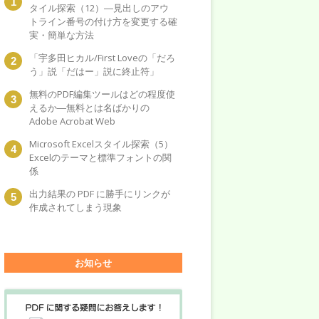
タイル探索（12）―見出しのアウ
トライン番号の付け方を変更する確
実・簡単な方法
「宇多田ヒカル/First Loveの「だろ
う」説「だはー」説に終止符」
無料のPDF編集ツールはどの程度使
えるか―無料とは名ばかりの
Adobe Acrobat Web
Microsoft Excelスタイル探索（5）
Excelのテーマと標準フォントの関
係
出力結果の PDF に勝手にリンクが
作成されてしまう現象
お知らせ